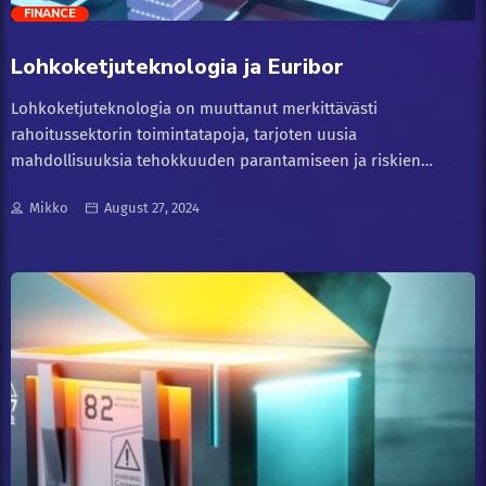
Tekoäly
trending_flat
FINANCE
myös pienellä ruudulla ja käyttöliittymä tekee pelaamisesta
helppoa ja miellyttävää. Mobiilipelaaminen nettikasinoilla on
Lohkoketjuteknologia ja Euribor
nykyisin niin suosittua, että moni pelinvalmistaja kehittää pelit
Uncategorized
jo mobiiliedellä, eli peli suunnitellaan aluksi
Lohkoketjuteknologia on muuttanut merkittävästi
mobiilikäyttöliittymään ja vasta sen jälkeen tietokoneen
Uutiset
rahoitussektorin toimintatapoja, tarjoten uusia
suuremille ruuduilla. Trendeinä näissä peleissä varsinkin
mahdollisuuksia tehokkuuden parantamiseen ja riskien
erilaiset bonuspelit, joihin inspiraatiota otetaan paljon
hallintaan. Euribor, joka on keskeinen viitekorko euroalueen
Wellness
tietokone- ja […]
Mikko
August 27, 2024
rahamarkkinoilla, voisi hyötyä lohkoketjuteknologian
tarjoamista eduista. Tämä artikkeli tarkastelee, kuinka
lohkoketjuteknologia voisi vaikuttaa Euriborin toimintaan ja
mitä mahdollisuuksia se tarjoaa rahoitusmarkkinoille.
Lohkoketjuteknologian Perusteet Lohkoketjuteknologia on
hajautettu tietokanta, jossa tietoja säilytetään useissa eri
solmuissa (node) ympäri maailmaa. Jokainen tapahtuma
tallennetaan "lohkoihin", jotka ketjutetaan yhteen muodostaen
jatkuvan ja muuttumattoman tietoketjun.
Lohkoketjuteknologian keskeisiä etuja ovat: Läpinäkyvyys:
Kaikki tapahtumat ovat jäljitettävissä ja tarkastettavissa, mikä