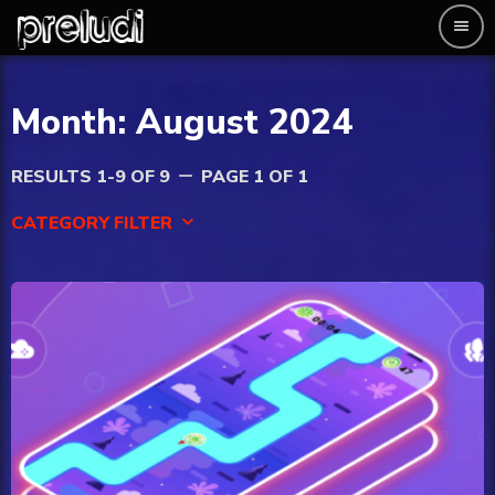
menu
Month: August 2024
RESULTS 1-9 OF 9
PAGE 1 OF 1
remove
CATEGORY FILTER
keyboard_arrow_down
AI
Entertainment
Esport
Finance