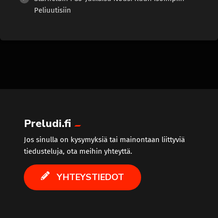
Peliuutisiin
Preludi.fi
Jos sinulla on kysymyksiä tai mainontaan liittyviä
tiedusteluja, ota meihin yhteyttä.
YHTEYSTIEDOT