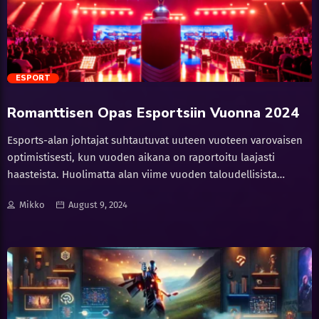
kokeilemaan uusia viihteen muotoja, kasinopelaaminen ilman
rekisteröitymistä on ehdottomasti tutustumisen arvoinen
vaihtoehto. Se tarjoaa pelaajille mahdollisuuden nauttia
peleistä vaivattomasti ja turvallisesti. Monet pelaajat ovatkin
trending_flat
ESPORT
löytäneet tämän uuden pelitavan kautta nopean ja
vaivattoman tavan nauttia kasinopeleistä. Kasinot ilman
Romanttisen Opas Esportsiin Vuonna 2024
rekisteröitymistä ovat kasvattaneet suosiotaan juuri
helppoutensa ansiosta. Pelaajat voivat siirtyä suoraan kasinon
Esports-alan johtajat suhtautuvat uuteen vuoteen varovaisen
sivustolle ja aloittaa pelaamisen ilman pitkää
optimistisesti, kun vuoden aikana on raportoitu laajasti
rekisteröitymisprosessia. Tämä tekee pelaamisesta
haasteista. Huolimatta alan viime vuoden taloudellisista
huomattavasti mukavampaa ja käyttäjäystävällisempää.
vaikeuksista, kilpailullinen pelaaminen ei ole menossa
Kasinot ilman […]
Mikko
August 9, 2024
minnekään. Niin kauan kuin ihmiset nauttivat videopelien
pelaamisesta, he ovat myös kiinnostuneita katsomaan, kun
niitä pelataan korkeimmalla tasolla - ja esports-yritykset
uskovat edelleen, että tällä valkoisella alueella on mahdollista
tehdä rahaa. Vuonna 2023 esports-nimikkeet, kuten "Rocket
League", onnistuivat murskaamaan katsojaennätyksiä, ja alan
johtajat ovat edelleen luottavaisia kilpailullisen pelaamisen