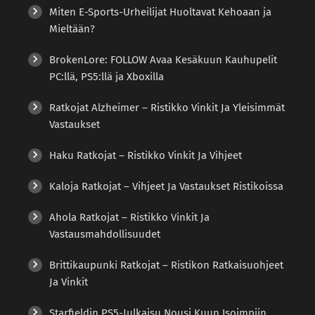
Miten E-Sports-Urheilijat Huoltavat Kehoaan ja
Mieltään?
BrokenLore: FOLLOW Avaa Kesäkuun Kauhupelit
PC:llä, PS5:llä ja Xboxilla
Ratkojat Alzheimer – Ristikko Vinkit Ja Yleisimmät
Vastaukset
Haku Ratkojat – Ristikko Vinkit Ja Vihjeet
Kaloja Ratkojat – Vihjeet Ja Vastaukset Ristikoissa
Ahola Ratkojat – Ristikko Vinkit Ja
Vastausmahdollisuudet
Brittikaupunki Ratkojat – Ristikon Ratkaisuohjeet
Ja Vinkit
Starfieldin PS5-Julkaisu Nousi Kuun Isoimpiin