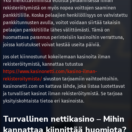
Yksi merkittävimmistä eduista pelaamisessa ilman
rekisteröitymistä on myös nopea voittojen saaminen
pankkitilille. Koska pelaajien henkilöllisyys on vahvistettu
pankkitunnusten avulla, voitot voidaan siirtää takaisin
pelaajan pankkitilille lähes välittömästi. Tämä on
huomattava parannus perinteisiin kasinoihin verrattuna,
joissa kotiutukset voivat kestää useita päiviä.
Jos olet kiinnostunut kokeilemaan kasinoita ilman
rekisteröitymistä, kannattaa tutustua
https://www.kasinonetti.com/kasino-ilman-
rekisteroitymista/
sivuston tarjoamiin vaihtoehtoihin.
Kasinonetti.com on kattava lähde, joka listaa luotettavat
ja turvalliset kasinot ilman rekisteröitymistä. Se tarjoaa
yksityiskohtaista tietoa eri kasinoista.
Turvallinen nettikasino – Mihin
kannattaa kiinnittää huomiota?