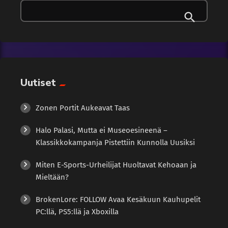
Tekoäly
ohjelmat tarkoittavat pelimaailmassa vuonna 2026 VIP-
ohjelmat ovat kehittyneet suljetuista huippupelaajien
kerhoista avoimemmiksi ja läpinäkyvämmiksi järjestelmiksi.
Uncategorized
Yhä useammin pelaaja näkee jo etukäteen, millä
aktiivisuudella seuraava taso avautuu ja mitä konkreettista
Uutiset
hyötyä siitä saa. Tämä koskee sekä nettikasinoita että
Uutiset
vedonlyöntiä ja eSportsiin kytkeytyviä alustoja. Käytännössä
Wellness
VIP-järjestelmä perustuu pisteisiin, tasoihin tai molempien
yhdistelmään. Pelaaminen, vedonlyönti tai […]
Zonen Portit Aukeavat Taas
Halo Palasi, Mutta ei Museoesineenä –
Klassikkokampanja Pistettiin Kunnolla Uusiksi
Miten E-Sports-Urheilijat Huoltavat Kehoaan ja
Mieltään?
BrokenLore: FOLLOW Avaa Kesäkuun Kauhupelit
PC:llä, PS5:llä ja Xboxilla