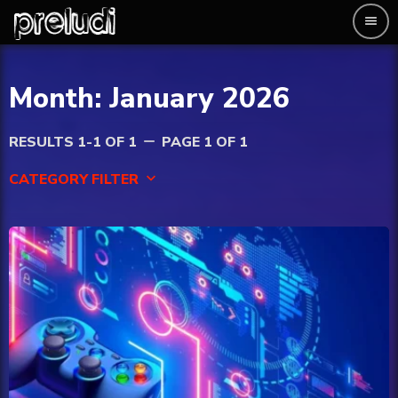
menu
Month: January 2026
RESULTS 1-1 OF 1
PAGE 1 OF 1
remove
CATEGORY FILTER
keyboard_arrow_down
AI
Entertainment
Esport
Finance