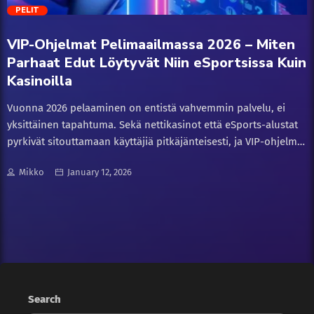
trending_flat
PELIT
Innovaatiot
VIP-Ohjelmat Pelimaailmassa 2026 – Miten
Kirja
Parhaat Edut Löytyvät Niin eSportsissa Kuin
Kasinoilla
mites
Vuonna 2026 pelaaminen on entistä vahvemmin palvelu, ei
yksittäinen tapahtuma. Sekä nettikasinot että eSports-alustat
Parenting
pyrkivät sitouttamaan käyttäjiä pitkäjänteisesti, ja VIP-ohjelmat
ovat tässä keskeinen työkalu. Kyse ei ole enää pelkistä
Pelit
Mikko
January 12, 2026
tervetuliaisbonuksista, vaan kokonaisista ekosysteemeistä,
joissa uskollisuus palkitaan paremmilla ehdoilla,
PS5
henkilökohtaisilla eduilla ja eksklusiivisilla kokemuksilla.
Samaan aikaan tarjonta on kasvanut niin laajaksi, että aidosti
hyvien etujen tunnistaminen vaatii pelaajalta enemmän
Teknik
perehtymistä kuin aiemmin. Tässä artikkelissa käydään läpi,
miten VIP-ohjelmat toimivat vuonna 2026, mitä eroja on
Teknologiat
kasinoiden ja eSportsin välillä ja miten pelaaja voi erottaa
Search
todellisen lisäarvon pelkästä markkinointipuheesta. Mitä VIP-