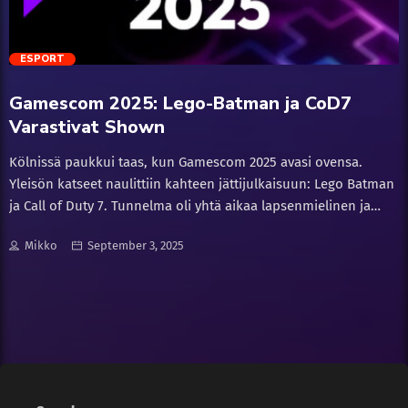
Tekoäly
skineillä ja ostobonuspeleillä? Vaikka video- ja kasinopelit
ovatkin hyvin erilaisia pelejä, on niiden sisäisellä
trending_flat
ESPORT
kaupankäynnillä paljonkin yhteistä. Skinikaupat ja
Uncategorized
ostobonuspelit vetoavat samaan kohderyhmään:
Gamescom 2025: Lego-Batman ja CoD7
malttamattomiin, määrätietoisiin pelaajiin, joilla on kova tarve
Uutiset
Varastivat Shown
menestyä pelissä. Skinit houkuttelevat e-urheilijoita siksi, että
niistä voi olla pelissä todella paljon apua. Joissakin peleissä
Wellness
Kölnissä paukkui taas, kun Gamescom 2025 avasi ovensa.
loppuun asti pääseminen saattaa olla jopa […]
Yleisön katseet naulittiin kahteen jättijulkaisuun: Lego Batman
ja Call of Duty 7. Tunnelma oli yhtä aikaa lapsenmielinen ja
sotilaallinen, mikä teki koko tapahtumasta vähän absurdin,
Mikko
September 3, 2025
mutta hemmetin viihdyttävän. “Oli uskomatonta nähdä, miten
Lego-Batmanissa Gotham saa täysin uuden huumorikerroksen.
Ja sitten heti perään CoD7 – puhdasta adrenaliinia,” hehkutti
paikalla ollut toimittaja IGN:stä. Lego-Batman palaa palikoille
https://www.youtube.com/watch?v=1hQAoGj01Rc Lego-
pelisarja ei ole hetkeen saanut näin isoa hahmoa takaisin
ruutuun. Batmanin uusi Lego-seikkailu nojaa avoimeen
maailmaan, missä pelaaja voi lennellä Gothamin yllä ja ratkoa