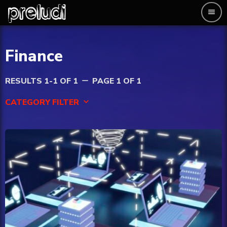
menu
Finance
RESULTS 1-1 OF 1
PAGE 1 OF 1
remove
CATEGORY FILTER
keyboard_arrow_down
AI
Entertainment
Esport
Finance