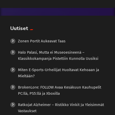
Tekoäly
vähentää petosten riskiä. Turvallisuus: Lohkoketjuteknologia
on erittäin turvallinen, koska tietoja ei voi muuttaa ilman
kaikkien osapuolten hyväksyntää. Nopeus: Tapahtumat
Uncategorized
voidaan suorittaa lähes reaaliajassa, mikä parantaa
Uutiset
tehokkuutta erityisesti kansainvälisessä kaupassa.
Uutiset
Lohkoketjun Potentiaali Euriborin Yhteydessä Euribor
määrittää, millä hinnalla pankit lainaavat rahaa toisilleen, ja se
Zonen Portit Aukeavat Taas
Wellness
vaikuttaa suoraan moniin lainoihin, joita yksityishenkilöt ja
Halo Palasi, Mutta ei Museoesineenä –
yritykset ottavat. Lohkoketjuteknologia voisi tuoda useita etuja
Klassikkokampanja Pistettiin Kunnolla Uusiksi
Euriborin hallintaan ja […]
Miten E-Sports-Urheilijat Huoltavat Kehoaan ja
Mieltään?
BrokenLore: FOLLOW Avaa Kesäkuun Kauhupelit
PC:llä, PS5:llä ja Xboxilla
Ratkojat Alzheimer – Ristikko Vinkit Ja Yleisimmät
Vastaukset