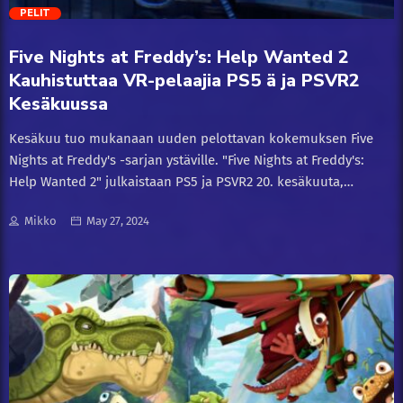
trending_flat
PELIT
Innovaatiot
Five Nights at Freddy’s: Help Wanted 2
Kirja
Kauhistuttaa VR-pelaajia PS5 ä ja PSVR2
Kesäkuussa
mites
Kesäkuu tuo mukanaan uuden pelottavan kokemuksen Five
Nights at Freddy's -sarjan ystäville. "Five Nights at Freddy's:
Parenting
Help Wanted 2" julkaistaan PS5 ja PSVR2 20. kesäkuuta,
tarjoten pelaajille mahdollisuuden sukeltaa syvemmälle
Pelit
Mikko
May 27, 2024
pelisarjan kammottavaan maailmaan virtuaalitodellisuuden
avulla. Uudet Haasteet ja Parannukset Uusi DLC tuo mukanaan
PS5
uusia tehtäviä, pelottavia animatroniikkahahmoja sekä entistä
vaikuttavamman grafiikan ja äänimaailman.
Virtuaalitodellisuus vie pelon uudelle tasolle, luoden
Teknik
immersiivisen kokemuksen, joka pitää pelaajat jatkuvasti
varpaillaan. Fanien Odotukset
Teknologiat
https://www.youtube.com/watch?
v=KzwUubGTCWU&pp=ygUnRml2ZSBOaWdodHMgYXQgRnJlZGR5