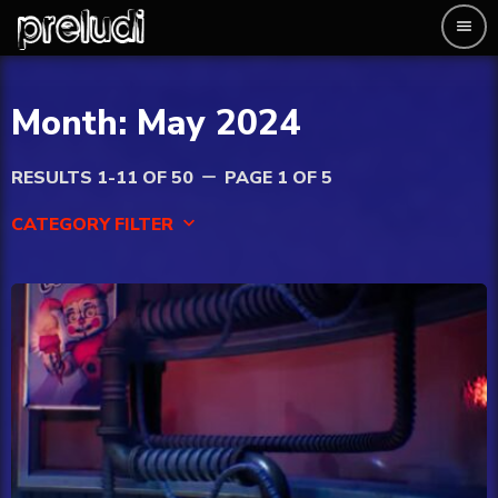
menu
Month: May 2024
RESULTS 1-11 OF 50
PAGE 1 OF 5
remove
CATEGORY FILTER
keyboard_arrow_down
AI
Entertainment
Esport
Finance