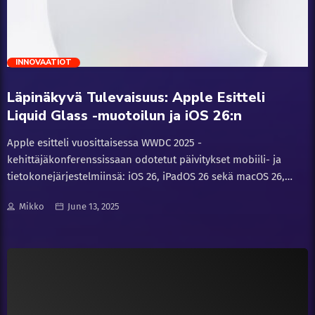
merkittävimmistä muutoksista ja kehitysaskeleista niin
teknologian kuin nettipelaamisen osalta on tekoälyn roolin
kasvu. Ennen tekoäly saattoi ohjata vihollishahmoja tai
trending_flat
INNOVAATIOT
optimoida palvelimen kuormitusta, mutta nykyään se
mukauttaa koko pelikokemusta tehden siitä personoidun
Läpinäkyvä Tulevaisuus: Apple Esitteli
yksittäisen pelaajan mieltymysten perusteella. Videopelien
Liquid Glass -muotoilun ja iOS 26:n
lisäksi myös nettikasinot ovat alkaneet hyödyntää tekoälyä
personoinnissa. Ne esimerkiksi suosittelevat pelejä ja
Apple esitteli vuosittaisessa WWDC 2025 -
kampanjoita pelaajille heidän mieltymystensä perusteella.
kehittäjäkonferenssissaan odotetut päivitykset mobiili- ja
Älykkyys ei kuitenkaan rajoitu vain pelisuosituksiin ja pieniin
tietokonejärjestelmiinsä: iOS 26, iPadOS 26 sekä macOS 26,
muokkauksiin, vaan pelaajia […]
jonka koodinimi on "Tahoe". Suurin huomio kohdistui uuteen,
Mikko
June 13, 2025
läpinäkyvyyteen ja valon heijastuksiin perustuvaan Liquid
Glass -muotoiluun, joka tuo täysin uudenlaisen visuaalisen
kokemuksen Applen käyttöliittymiin. Apple Intelligence
kehittyy https://www.youtube.com/watch?v=IrGYUq1mklk
Uuden muotoilun rinnalla Apple julkisti kehittyneen version
tekoälystään, nimeltään Apple Intelligence. Se parantaa
laitteen sisäisiä toimintoja, kuten automaattista kirjoittamista,