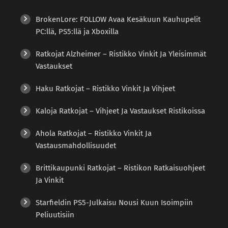
BrokenLore: FOLLOW Avaa Kesäkuun Kauhupelit
PC:llä, PS5:llä ja Xboxilla
Ratkojat Alzheimer – Ristikko Vinkit Ja Yleisimmät
Vastaukset
Haku Ratkojat – Ristikko Vinkit Ja Vihjeet
Kaloja Ratkojat – Vihjeet Ja Vastaukset Ristikoissa
Ahola Ratkojat – Ristikko Vinkit Ja
Vastausmahdollisuudet
Brittikaupunki Ratkojat – Ristikon Ratkaisuohjeet
Ja Vinkit
Starfieldin PS5-Julkaisu Nousi Kuun Isoimpiin
Peliuutisiin