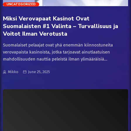
trending_flat
UNCATEGORIZED
Innovaatiot
Miksi Verovapaat Kasinot Ovat
Kirja
Suomalaisten #1 Valinta – Turvallisuus ja
Voitot Ilman Verotusta
mites
Suomalaiset pelaajat ovat yhä enemmän kiinnostuneita
verovapaista kasinoista, jotka tarjoavat ainutlaatuisen
Parenting
mahdollisuuden nauttia peleistä ilman ylimääräisiä
kustannuksia. Verovapaat kasinot houkuttelevat erityisesti
Pelit
Mikko
June 25, 2025
niitä, jotka arvostavat turvallisuutta ja läpinäkyvyyttä.
Pelaaminen näillä alustoilla tuo mukanaan rauhallisen mielen,
PS5
kun voitot eivät rasita verotuksen kahleita. Verovapaat kasinot
tarjoavat myös laajan valikoiman pelejä ja houkuttelevia
bonuksia, mikä tekee niistä entistäkin houkuttelevampia. Kun
Teknik
suomalaiset etsivät parasta pelikokemusta, verovapaat
vaihtoehdot nousevat ykköseksi. Tässä artikkelissa
Teknologiat
tarkastellaan syitä siihen, miksi verovapaat kasinot ovat niin
suosittuja ja mitä etuja ne tarjoavat pelaajille. Miksi Verovapaat