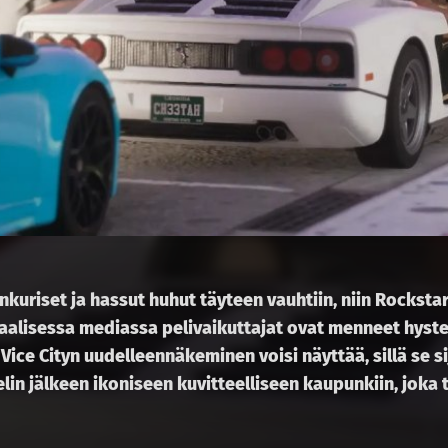
lunkuriset ja hassut huhut täyteen vauhtiin, niin Rockst
iaalisessa mediassa pelivaikuttajat ovat menneet hystee
ä Vice Cityn uudelleennäkeminen voisi näyttää, sillä se s
lin jälkeen ikoniseen kuvitteelliseen kaupunkiin, joka 