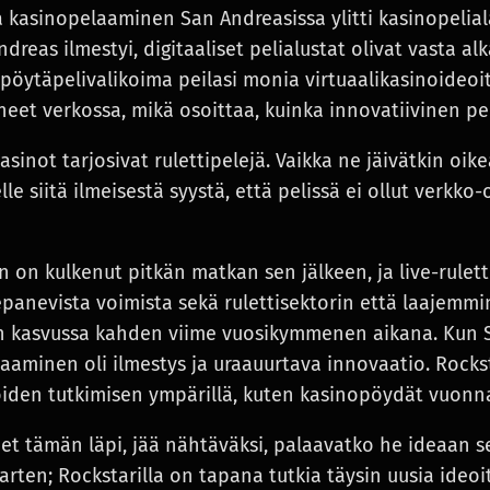
 kasinopelaaminen San Andreasissa ylitti kasinopelia
dreas ilmestyi, digitaaliset pelialustat olivat vasta 
a pöytäpelivalikoima peilasi monia virtuaalikasinoideoit
eet verkossa, mikä osoittaa, kuinka innovatiivinen peli
sinot tarjosivat rulettipelejä. Vaikka ne jäivätkin oi
le siitä ilmeisestä syystä, että pelissä ei ollut verkko
 on kulkenut pitkän matkan sen jälkeen, ja live-rulett
epanevista voimista sekä rulettisektorin että laajemmi
n kasvussa kahden viime vuosikymmenen aikana. Kun S
elaaminen oli ilmestys ja uraauurtava innovaatio. Rockst
oiden tutkimisen ympärillä, kuten kasinopöydät vuonn
et tämän läpi, jää nähtäväksi, palaavatko he ideaan 
ten; Rockstarilla on tapana tutkia täysin uusia ideoit