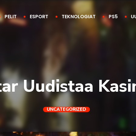
PELIT
ESPORT
TEKNOLOGIAT
PS5
U
tar Uudistaa Kasi
UNCATEGORIZED