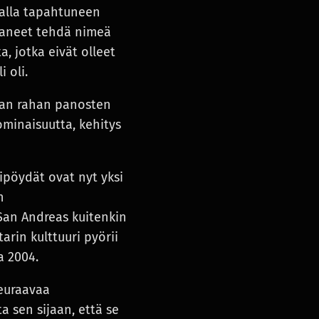
lalla tapahtuneen
alkaneet tehdä nimeä
a, jotka eivät olleet
 oli.
kean rahan panosten
-ominaisuutta, kehitys
ipöydät ovat nyt yksi
n
an Andreas kuitenkin
arin kulttuuri pyörii
a 2004.
seuraavaa
a sen sijaan, että se