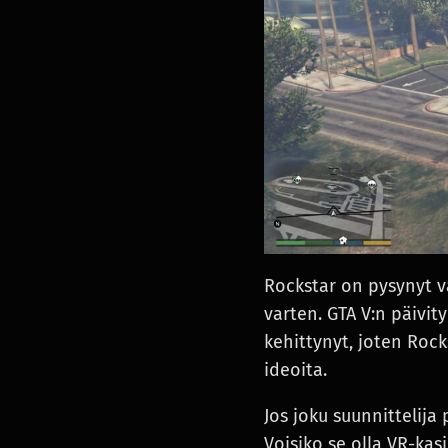
Rockstar on pysynyt va
varten. GTA V:n päivit
kehittynyt, joten Rock
ideoita.
Jos joku suunnittelija
Voisiko se olla VR-kas