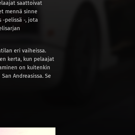
elaajat saattoivat
neet mennä sinne
pelissä -, jota
lisarjan
tilan eri vaiheissa.
nen kerta, kun pelaajat
laaminen on kuitenkin
n San Andreasissa. Se