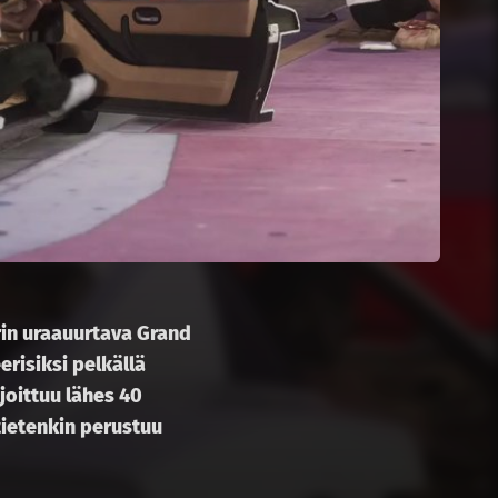
arin uraauurtava Grand
risiksi pelkällä
ijoittuu lähes 40
tietenkin perustuu