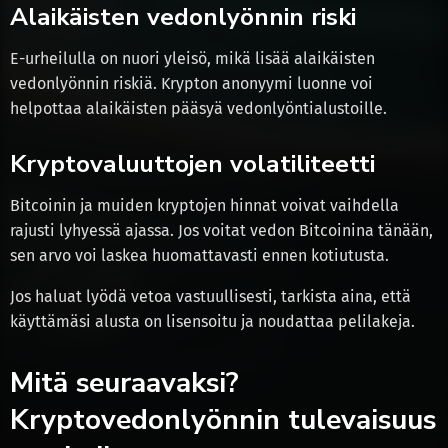
Alaikäisten vedonlyönnin riski
E-urheilulla on nuori yleisö, mikä lisää alaikäisten
vedonlyönnin riskiä. Krypton anonyymi luonne voi
helpottaa alaikäisten pääsyä vedonlyöntialustoille.
Kryptovaluuttojen volatiliteetti
Bitcoinin ja muiden kryptojen hinnat voivat vaihdella
rajusti lyhyessä ajassa. Jos voitat vedon Bitcoinina tänään,
sen arvo voi laskea huomattavasti ennen kotiutusta.
Jos haluat lyödä vetoa vastuullisesti, tarkista aina, että
käyttämäsi alusta on lisensoitu ja noudattaa pelilakeja.
Mitä seuraavaksi?
Kryptovedonlyönnin tulevaisuus