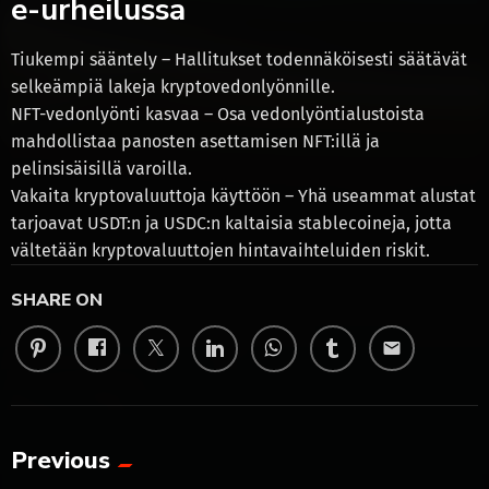
e-urheilussa
Tiukempi sääntely – Hallitukset todennäköisesti säätävät
selkeämpiä lakeja kryptovedonlyönnille.
NFT-vedonlyönti kasvaa – Osa vedonlyöntialustoista
mahdollistaa panosten asettamisen NFT:illä ja
pelinsisäisillä varoilla.
Vakaita kryptovaluuttoja käyttöön – Yhä useammat alustat
tarjoavat USDT:n ja USDC:n kaltaisia stablecoineja, jotta
vältetään kryptovaluuttojen hintavaihteluiden riskit.
SHARE ON
email
Previous