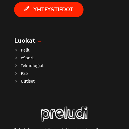
YHTEYSTIEDOT
Luokat
Pelit
eSport
Teknologiat
PS5
Uutiset