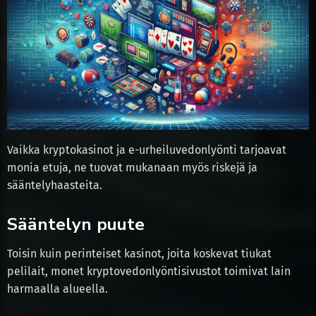
Vaikka kryptokasinot ja e-urheiluvedonlyönti tarjoavat
monia etuja, ne tuovat mukanaan myös riskejä ja
sääntelyhaasteita.
Sääntelyn puute
Toisin kuin perinteiset kasinot, joita koskevat tiukat
pelilait, monet kryptovedonlyöntisivustot toimivat lain
harmaalla alueella.