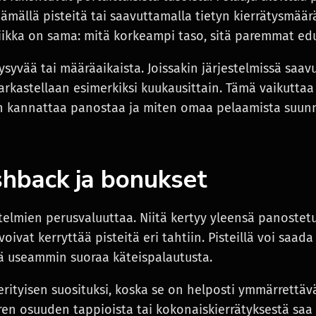
äämällä pisteitä tai saavuttamalla tietyn kierrätysmää
giikka on sama: mitä korkeampi taso, sitä paremmat edu
syvää tai määräaikaista. Joissakin järjestelmissä saavu
 tarkastellaan esimerkiksi kuukausittain. Tämä vaikuttaa
n kannattaa panostaa ja miten omaa pelaamista suunni
shback ja bonukset
estelmien perusvaluuttaa. Niitä kertyy yleensä panost
ivat kerryttää pisteitä eri tahtiin. Pisteillä voi saada
hä useammin suoraa käteispalautusta.
ityisen suosituksi, koska se on helposti ymmärrettävä
ren osuuden tappioista tai kokonaiskierrätyksestä saa