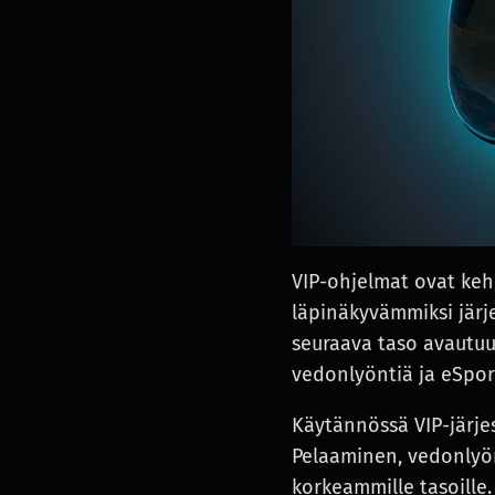
VIP-ohjelmat ovat keh
läpinäkyvämmiksi järje
seuraava taso avautuu 
vedonlyöntiä ja eSport
Käytännössä VIP-järje
Pelaaminen, vedonlyönt
korkeammille tasoille.