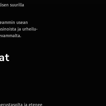
isen suurilla
useammin usean
sinoista ja urheilu-
sevammalta.
at
perustasolta ja etenee