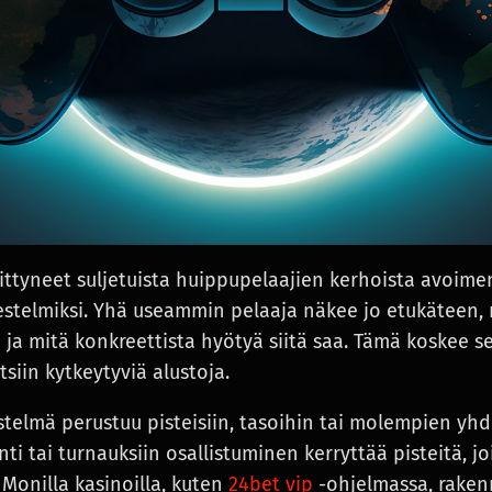
ittyneet suljetuista huippupelaajien kerhoista avoime
stelmiksi. Yhä useammin pelaaja näkee jo etukäteen, m
ja mitä konkreettista hyötyä siitä saa. Tämä koskee se
siin kytkeytyviä alustoja.
stelmä perustuu pisteisiin, tasoihin tai molempien yhd
i tai turnauksiin osallistuminen kerryttää pisteitä, j
 Monilla kasinoilla, kuten
24bet vip
-ohjelmassa, raken