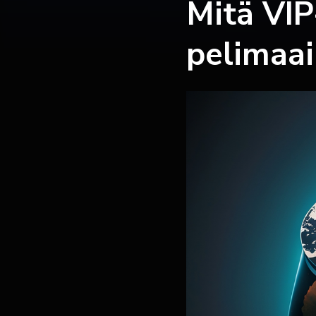
Mitä VIP
pelimaa