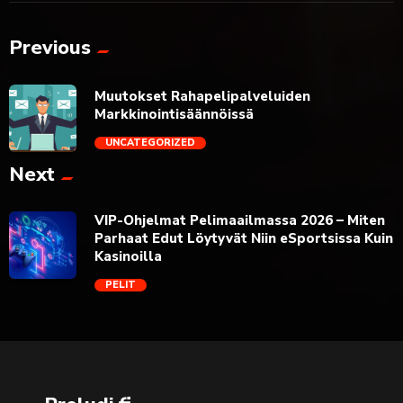
Previous
Muutokset Rahapelipalveluiden
Markkinointisäännöissä
UNCATEGORIZED
Next
trending_flat
VIP-Ohjelmat Pelimaailmassa 2026 – Miten
Parhaat Edut Löytyvät Niin eSportsissa Kuin
Kasinoilla
PELIT
trending_flat