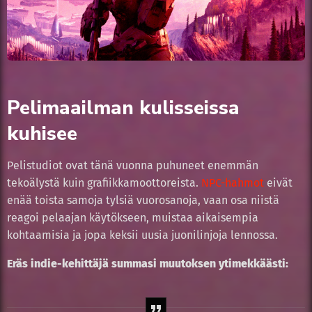
Pelimaailman kulisseissa
kuhisee
Pelistudiot ovat tänä vuonna puhuneet enemmän
tekoälystä kuin grafiikkamoottoreista.
NPC-hahmot
eivät
enää toista samoja tylsiä vuorosanoja, vaan osa niistä
reagoi pelaajan käytökseen, muistaa aikaisempia
kohtaamisia ja jopa keksii uusia juonilinjoja lennossa.
Eräs indie-kehittäjä summasi muutoksen ytimekkäästi: