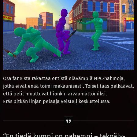
Osa faneista rakastaa entistä elävämpiä NPC-hahmoja,
jotka eivät enää toimi mekaanisesti. Toiset taas pelkäävät,
että pelit muuttuvat liiankin arvaamattomiksi.
Eräs pitkän linjan pelaaja veisteli keskustelussa:
“En tiedä kumpi on pahempi – tekoäly-