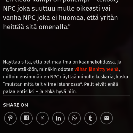
NPC joka suuttuu mulle oikeasti vai
vanha NPC joka ei huomaa, että yritän
heittää sitä omenalla.”
Näyttää siltä, että pelimaailma on käännekohdassa. Ja
myönnettäköön, minäkin odotan
vähän jännittyneenä
,
milloin ensimmäinen NPC näyttää minulle keskaria, koska
“muistan mitä teit viime istunnossa”. Pelit eivät enää
palaa entisiksi – ja ehkä hyvä niin.
SHARE ON
email