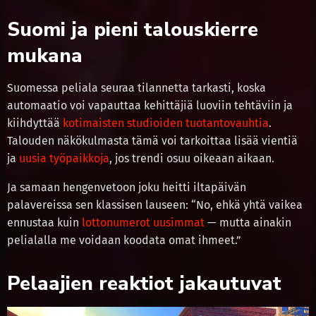
Suomi ja pieni talouskierre
mukana
Suomessa peliala seuraa tilannetta tarkasti, koska
automaatio voi vapauttaa kehittäjiä luoviin tehtäviin ja
kiihdyttää
kotimaisten studioiden tuotantovauhtia
.
Talouden näkökulmasta tämä voi tarkoittaa lisää vientiä
ja
uusia työpaikkoja
, jos trendi osuu oikeaan aikaan.
Ja samaan hengenvetoon joku heitti iltapäivän
palavereissa sen klassisen lauseen: “No, ehkä yhtä vaikea
ennustaa kuin
lottonumerot uusimmat
— mutta ainakin
pelialalla me voidaan koodata omat ihmeet.”
Pelaajien reaktiot jakautuvat