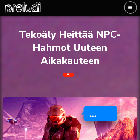
menu
Tekoäly Heittää NPC-
Hahmot Uuteen
Aikakauteen
AI