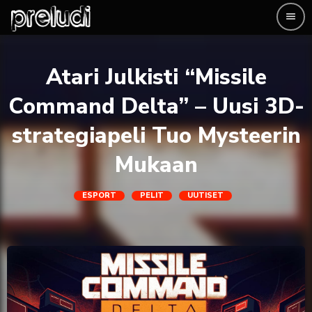
menu
Atari Julkisti “Missile
Command Delta” – Uusi 3D-
strategiapeli Tuo Mysteerin
Mukaan
ESPORT
PELIT
UUTISET