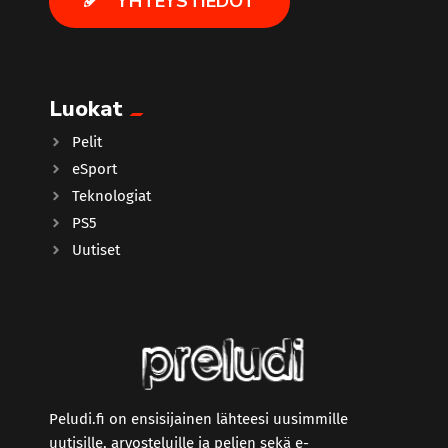
YHTEYSTIEDOT
Luokat
Pelit
eSport
Teknologiat
PS5
Uutiset
Peludi.fi on ensisijainen lähteesi uusimmille
uutisille, arvosteluille ja pelien sekä e-