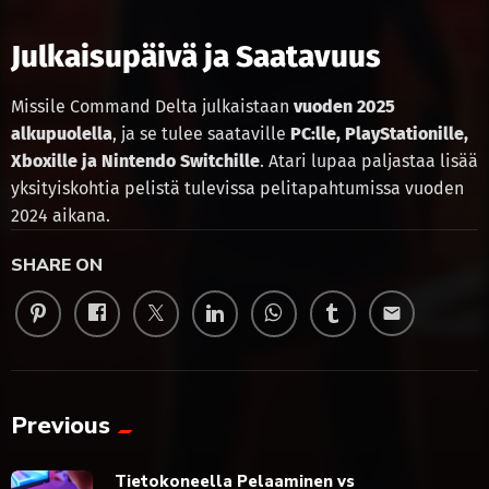
Julkaisupäivä ja Saatavuus
Missile Command Delta julkaistaan
vuoden 2025
alkupuolella
, ja se tulee saataville
PC:lle, PlayStationille,
Xboxille ja Nintendo Switchille
. Atari lupaa paljastaa lisää
yksityiskohtia pelistä tulevissa pelitapahtumissa vuoden
2024 aikana.
SHARE ON
email
Previous
Tietokoneella Pelaaminen vs