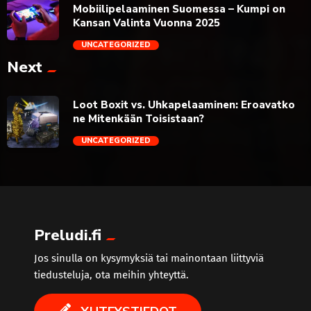
Mobiilipelaaminen Suomessa – Kumpi on
Kansan Valinta Vuonna 2025
UNCATEGORIZED
Next
trending_flat
Loot Boxit vs. Uhkapelaaminen: Eroavatko
ne Mitenkään Toisistaan?
UNCATEGORIZED
trending_flat
Preludi.fi
Jos sinulla on kysymyksiä tai mainontaan liittyviä
tiedusteluja, ota meihin yhteyttä.