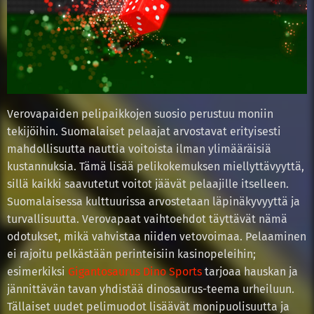
Verovapaiden pelipaikkojen suosio perustuu moniin
tekijöihin. Suomalaiset pelaajat arvostavat erityisesti
mahdollisuutta nauttia voitoista ilman ylimääräisiä
kustannuksia. Tämä lisää pelikokemuksen miellyttävyyttä,
sillä kaikki saavutetut voitot jäävät pelaajille itselleen.
Suomalaisessa kulttuurissa arvostetaan läpinäkyvyyttä ja
turvallisuutta. Verovapaat vaihtoehdot täyttävät nämä
odotukset, mikä vahvistaa niiden vetovoimaa. Pelaaminen
ei rajoitu pelkästään perinteisiin kasinopeleihin;
esimerkiksi
Gigantosaurus Dino Sports
tarjoaa hauskan ja
jännittävän tavan yhdistää dinosaurus-teema urheiluun.
Tällaiset uudet pelimuodot lisäävät monipuolisuutta ja