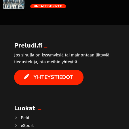
UNCATEGORIZED
trending_flat
Preludi.fi
Jos sinulla on kysymyksiä tai mainontaan liittyviä
tiedusteluja, ota meihin yhteyttä.
YHTEYSTIEDOT
Luokat
Pelit
eSport