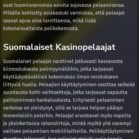
ovat huomionarvoisia asioita sujuvassa pelaamisessa.
Pitkälle kehitetty asiakastuki varmistaa, että pelaajat
saavat apua aina tarvittaessa, mikä lisää
kokonaisvaltaista pelikokemusta.
Suomalaiset Kasinopelaajat
Suomalaiset pelaajat nauttivat jatkuvasti kasvavasta
kiinnostuksesta pelimyymälöihin, jotka tarjoavat
käyttäjäystävällisiä kokemuksia ilman verotukseen
liittyviä huolia. Pelaajien käyttäytyminen osoittaa selkeää
suuntausta kohti vaihtoehtoja, jotka tarjoavat vapautta
pelitoiminnan hankaluuksista. Erityisesti pelaaminen
verkossa on yleistynyt, sillä se tarjoaa helpon pääsyn
monenlaisiin peleihin. Pelaajat arvostavat myös nopeita
ja yksinkertaisia rahansiirtoja, minkä myötä yhä useampi
valitsee pelaamisen mobiililaitteilla. Pelikäyttäytyminen
muuttuu jatkuvasti, kun pelaajat etsivät uusia tapoja