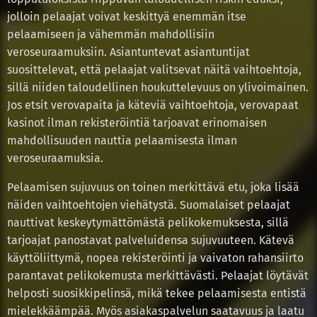
jolloin pelaajat voivat keskittyä enemmän itse
pelaamiseen ja vähemmän mahdollisiin
veroseuraamuksiin. Asiantuntevat asiantuntijat
suosittelevat, että pelaajat valitsevat näitä vaihtoehtoja,
sillä niiden taloudellinen houkuttelevuus on ylivoimainen.
Jos etsit verovapaita ja käteviä vaihtoehtoja, verovapaat
kasinot ilman rekisteröintiä tarjoavat erinomaisen
mahdollisuuden nauttia pelaamisesta ilman
veroseuraamuksia.
Pelaamisen sujuvuus on toinen merkittävä etu, joka lisää
näiden vaihtoehtojen viehätystä. Suomalaiset pelaajat
nauttivat keskeytymättömästä pelikokemuksesta, sillä
tarjoajat panostavat palveluidensa sujuvuuteen. Kätevä
käyttöliittymä, nopea rekisteröinti ja vaivaton rahansiirto
parantavat pelikokemusta merkittävästi. Pelaajat löytävät
helposti suosikkipelinsä, mikä tekee pelaamisesta entistä
mielekkäämpää. Myös asiakaspalvelun saatavuus ja laatu