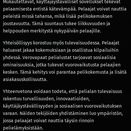
Mukautettavat, käyttäjäystävälliset sovellukset tekevät
pelaamisesta entistä kätevämpää. Pelaajat voivat nauttia
peleistä missä tahansa, mikä lisää pelikokemuksen
joustavuutta. Tämä suuntaus tukee liikkuvuuden ja
helppouden merkitystä nykypäivän pelaajille.
Yhteisöllisyys korostuu myös tulevaisuudessa. Pelaajat
haluavat jakaa kokemuksiaan ja osallistua kilpailuihin
yhdessä. Verovapaat pelialustat tarjoavat sosiaalisia
ominaisuuksia, jotka tukevat vuorovaikutusta pelaajien
kesken. Tämä kehitys voi parantaa pelikokemusta ja lisätä
asiakasuskollisuutta.
Yhteenvetona voidaan todeta, että pelialan tulevaisuus
rakentuu turvallisuuden, innovaatioiden,
käyttäjäystävällisyyden ja sosiaalisen vuorovaikutuksen
varaan. Näiden tekijöiden yhdistäminen luo ympäristön,
jossa pelaajat voivat nauttia täysin rinnoin
pelielämyksistään.