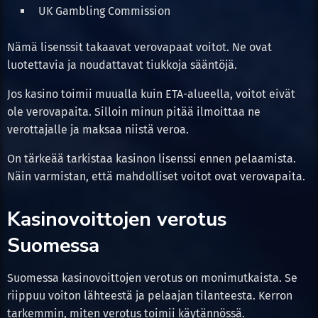
UK Gambling Commission
Nämä lisenssit takaavat verovapaat voitot. Ne ovat
luotettavia ja noudattavat tiukkoja sääntöjä.
Jos kasino toimii muualla kuin ETA-alueella, voitot eivät
ole verovapaita. Silloin minun pitää ilmoittaa ne
verottajalle ja maksaa niistä veroa.
On tärkeää tarkistaa kasinon lisenssi ennen pelaamista.
Näin varmistan, että mahdolliset voitot ovat verovapaita.
Kasinovoittojen verotus
Suomessa
Suomessa kasinovoittojen verotus on monimutkaista. Se
riippuu voiton lähteestä ja pelaajan tilanteesta. Kerron
tarkemmin, miten verotus toimii käytännössä.