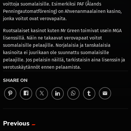
voittoja suomalaisille. Esimerkiksi PAF (Ålands
Penningautomatförening) on Ahvenanmaalainen kasino,
jonka voitot ovat verovapaita.
Ruotsalaiset kasinot kuten Mr Green toimivat usein MGA
lisenssillä. Näin ne takaavat verovapaat voitot
suomalaisille pelaajille.
Norjalaisia ja tanskalaisia
kasinoita ei juurikaan ole suunnattu suomalaisille
pelaajille. Jos pelaisin näillä, tarkistaisin aina lisenssin ja
verotuskäytännöt ennen pelaamista.
SHARE ON
email
Previous