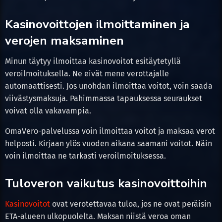
Kasinovoittojen ilmoittaminen ja
verojen maksaminen
Minun täytyy ilmoittaa kasinovoitot esitäytetyllä
veroilmoituksella. Ne eivät mene verottajalle
automaattisesti. Jos unohdan ilmoittaa voitot, voin saada
viivästysmaksuja. Pahimmassa tapauksessa seuraukset
voivat olla vakavampia.
OmaVero-palvelussa voin ilmoittaa voitot ja maksaa verot
helposti. Kirjaan ylös vuoden aikana saamani voitot. Näin
voin ilmoittaa ne tarkasti veroilmoituksessa.
Tuloveron vaikutus kasinovoittoihin
Kasinovoitot
ovat verotettavaa tuloa, jos ne ovat peräisin
ETA-alueen ulkopuolelta. Maksan niistä veroa oman