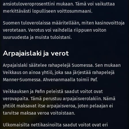
ansiotuloveroprosenttini mukaan. Tämä voi vaikuttaa
merkittävästi lopulliseen voittosummaani.
Suomen tuloverolaissa määritellään, miten kasinovoittoja
verotetaan. Verotus voi vaihdella riippuen voiton
suuruudesta ja muista tuloistani.
Arpajaislaki ja verot
Arpajaislaki säätelee rahapelejä Suomessa. Sen mukaan
Veikkaus on ainoa yhtiö, joka saa järjestää rahapelejä
Manner-Suomessa. Ahvenanmaalla toimii Paf.
Veikkauksen ja Pafin peleistä saadut voitot ovat
verovapaita. Tämä perustuu arpajaisverolakiin. Nämä
yhtiöt maksavat itse arpajaisveroa, joten pelaajan ei
tarvitse maksaa veroa voitoistaan.
Ulkomaisilta nettikasinoilta saadut voitot ovat eri