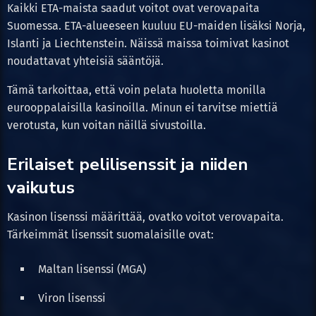
Kaikki ETA-maista saadut voitot ovat verovapaita
Suomessa.
ETA-alueeseen kuuluu EU-maiden lisäksi Norja,
Islanti ja Liechtenstein. Näissä maissa toimivat kasinot
noudattavat yhteisiä sääntöjä.
Tämä tarkoittaa, että voin pelata huoletta monilla
eurooppalaisilla kasinoilla. Minun ei tarvitse miettiä
verotusta, kun voitan näillä sivustoilla.
Erilaiset pelilisenssit ja niiden
vaikutus
Kasinon lisenssi määrittää, ovatko voitot verovapaita.
Tärkeimmät lisenssit suomalaisille ovat:
Maltan lisenssi (MGA)
Viron lisenssi