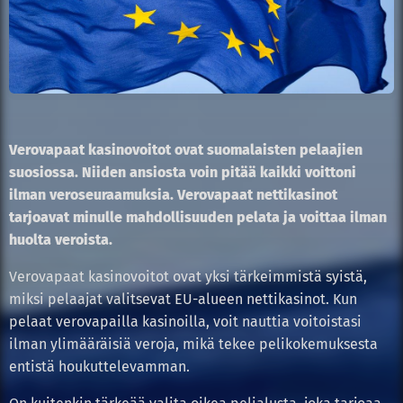
Verovapaat kasinovoitot ovat suomalaisten pelaajien
suosiossa. Niiden ansiosta voin pitää kaikki voittoni
ilman veroseuraamuksia. Verovapaat nettikasinot
tarjoavat minulle mahdollisuuden pelata ja voittaa ilman
huolta veroista.
Verovapaat kasinovoitot ovat yksi tärkeimmistä syistä,
miksi pelaajat valitsevat EU-alueen nettikasinot. Kun
pelaat verovapailla kasinoilla, voit nauttia voitoistasi
ilman ylimääräisiä veroja, mikä tekee pelikokemuksesta
entistä houkuttelevamman.