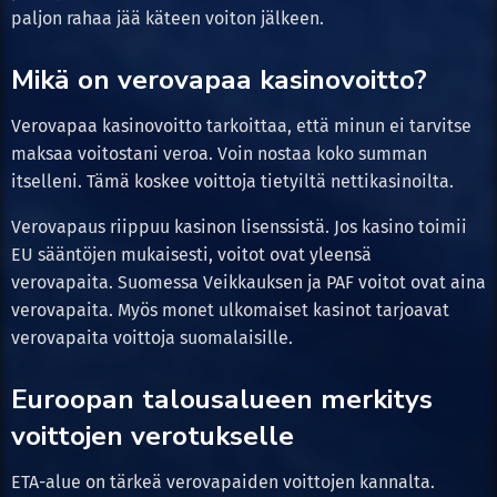
paljon rahaa jää käteen voiton jälkeen.
Mikä on verovapaa kasinovoitto?
Verovapaa kasinovoitto tarkoittaa, että minun ei tarvitse
maksaa voitostani veroa. Voin nostaa koko summan
itselleni. Tämä koskee voittoja tietyiltä nettikasinoilta.
Verovapaus riippuu kasinon lisenssistä. Jos kasino toimii
EU sääntöjen mukaisesti, voitot ovat yleensä
verovapaita.
Suomessa Veikkauksen ja PAF voitot ovat aina
verovapaita. Myös monet ulkomaiset kasinot tarjoavat
verovapaita voittoja suomalaisille.
Euroopan talousalueen merkitys
voittojen verotukselle
ETA-alue on tärkeä verovapaiden voittojen kannalta.