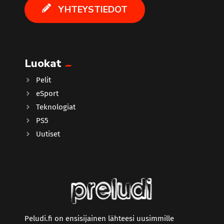
YHTEYSTIEDOT
Luokat
Pelit
eSport
Teknologiat
PS5
Uutiset
Peludi.fi on ensisijainen lähteesi uusimmille