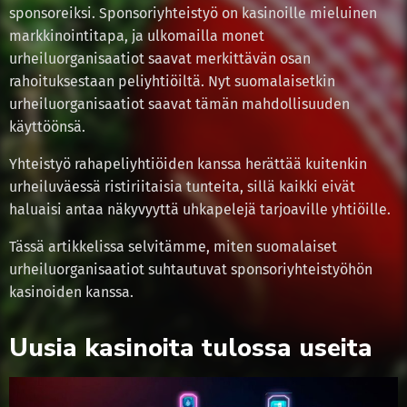
sponsoreiksi. Sponsoriyhteistyö on kasinoille mieluinen
markkinointitapa, ja ulkomailla monet
urheiluorganisaatiot saavat merkittävän osan
rahoituksestaan peliyhtiöiltä. Nyt suomalaisetkin
urheiluorganisaatiot saavat tämän mahdollisuuden
käyttöönsä.
Yhteistyö rahapeliyhtiöiden kanssa herättää kuitenkin
urheiluväessä ristiriitaisia tunteita, sillä kaikki eivät
haluaisi antaa näkyvyyttä uhkapelejä tarjoaville yhtiöille.
Tässä artikkelissa selvitämme, miten suomalaiset
urheiluorganisaatiot suhtautuvat sponsoriyhteistyöhön
kasinoiden kanssa.
Uusia kasinoita tulossa useita