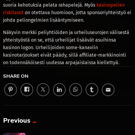
suoria kehotuksia pelata rahapelejä. Myös
kasinopelien
riskitasot
on otettava huomioon, jotta sponsoriyhteistyö ei
johda peliongelmien lisääntymiseen.
Näkyvin merkki peliyhtiöiden ja urheiluseurojen välisestä
yhteistyöstä on se, että urheilijat lisäävät asuihinsa
kasinon logon. Urheilijoiden some-kanaviin
kasinotarjoukset eivät päädy, sillä affiliate-markkinointi
on todennäköisesti uudessa arpajaislaissa kiellettyä.
SHARE ON
email
Previous