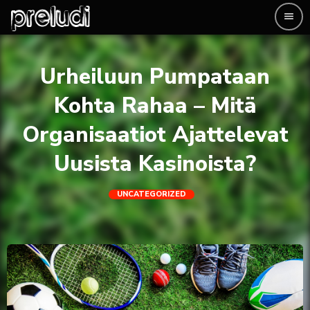
menu
Urheiluun Pumpataan
Kohta Rahaa – Mitä
Organisaatiot Ajattelevat
Uusista Kasinoista?
UNCATEGORIZED