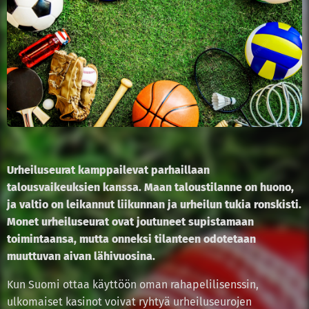
Urheiluseurat kamppailevat parhaillaan
talousvaikeuksien kanssa. Maan taloustilanne on huono,
ja valtio on leikannut liikunnan ja urheilun tukia ronskisti.
Monet urheiluseurat ovat joutuneet supistamaan
toimintaansa, mutta onneksi tilanteen odotetaan
muuttuvan aivan lähivuosina.
Kun Suomi ottaa käyttöön oman rahapelilisenssin,
ulkomaiset kasinot voivat ryhtyä urheiluseurojen