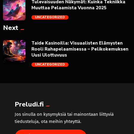
Tulevaisuuden Näkymät: Kuinka Tekniikka
Muuttaa Pelaamista Vuonna 2025
UNCATEGORIZED
Next
trending_flat
Taide Kasinoilla: Visuaalisten Elämysten
Rooli Rahapelaamisessa – Pelikokemuksen
Uusi Ulottuvuus
UNCATEGORIZED
trending_flat
Preludi.fi
Jos sinulla on kysymyksiä tai mainontaan liittyviä
tiedusteluja, ota meihin yhteyttä.