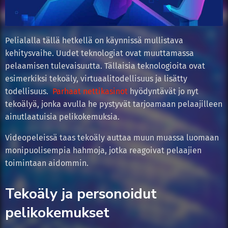
Pelialalla tällä hetkellä on käynnissä mullistava
kehitysvaihe. Uudet teknologiat ovat muuttamassa
pelaamisen tulevaisuutta. Tällaisia teknologioita ovat
esimerkiksi tekoäly, virtuaalitodellisuus ja lisätty
todellisuus.
Parhaat nettikasinot
hyödyntävät jo nyt
tekoälyä, jonka avulla he pystyvät tarjoamaan pelaajilleen
ainutlaatuisia pelikokemuksia.
Videopeleissä taas tekoäly auttaa muun muassa luomaan
monipuolisempia hahmoja, jotka reagoivat pelaajien
toimintaan aidommin.
Tekoäly ja personoidut
pelikokemukset