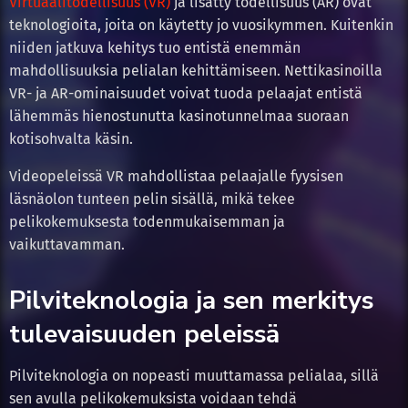
Virtuaalitodellisuus (VR)
ja lisätty todellisuus (AR) ovat
teknologioita, joita on käytetty jo vuosikymmen. Kuitenkin
niiden jatkuva kehitys tuo entistä enemmän
mahdollisuuksia pelialan kehittämiseen. Nettikasinoilla
VR- ja AR-ominaisuudet voivat tuoda pelaajat entistä
lähemmäs hienostunutta kasinotunnelmaa suoraan
kotisohvalta käsin.
Videopeleissä VR mahdollistaa pelaajalle fyysisen
läsnäolon tunteen pelin sisällä, mikä tekee
pelikokemuksesta todenmukaisemman ja
vaikuttavamman.
Pilviteknologia ja sen merkitys
tulevaisuuden peleissä
Pilviteknologia on nopeasti muuttamassa pelialaa, sillä
sen avulla pelikokemuksista voidaan tehdä