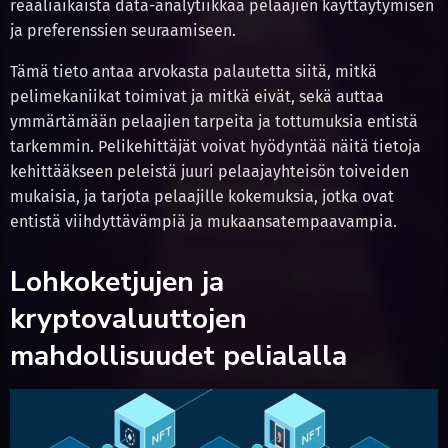
reaaliaikaista data-analytiikkaa pelaajien käyttäytymisen
ja preferenssien seuraamiseen.
Tämä tieto antaa arvokasta palautetta siitä, mitkä
pelimekaniikat toimivat ja mitkä eivät, sekä auttaa
ymmärtämään pelaajien tarpeita ja tottumuksia entistä
tarkemmin. Pelikehittäjät voivat hyödyntää näitä tietoja
kehittääkseen peleistä juuri pelaajayhteisön toiveiden
mukaisia, ja tarjota pelaajille kokemuksia, jotka ovat
entistä viihdyttävämpiä ja mukaansatempaavampia.
Lohkoketjujen ja
kryptovaluuttojen
mahdollisuudet pelialalla