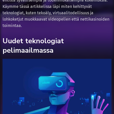
entistä syvällisempiä ja todenmukaisempia kokemuksia.
Käymme tässä artikkelissa läpi miten kehittyvät
teknologiat, kuten tekoäly, virtuaalitodellisuus ja
lohkoketjut muokkaavat videopelien että nettikasinoiden
toimintaa.
Uudet teknologiat
pelimaailmassa