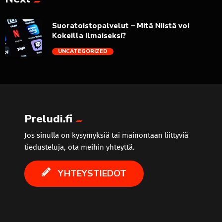
trending_flat
Suoratoistopalvelut – Mitä Niistä voi
Kokeilla Ilmaiseksi?
UNCATEGORIZED
trending_flat
Preludi.fi
Jos sinulla on kysymyksiä tai mainontaan liittyviä
tiedusteluja, ota meihin yhteyttä.
YHTEYSTIEDOT