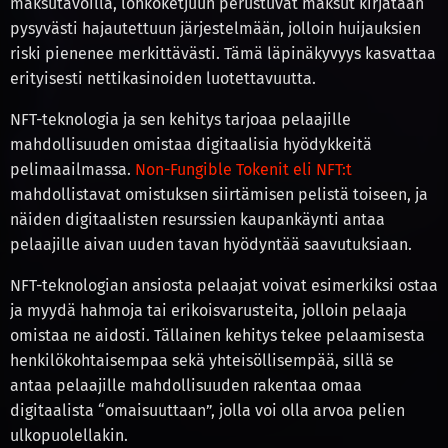
maksutavoilla, lohkoketjuun perustuvat maksut kirjataan
pysyvästi hajautettuun järjestelmään, jolloin huijauksien
riski pienenee merkittävästi. Tämä läpinäkyvyys kasvattaa
erityisesti nettikasinoiden luotettavuutta.
NFT-teknologia ja sen kehitys tarjoaa pelaajille
mahdollisuuden omistaa digitaalisia hyödykkeitä
pelimaailmassa.
Non-Fungible Tokenit eli NFT:t
mahdollistavat omistuksen siirtämisen pelistä toiseen, ja
näiden digitaalisten resurssien kaupankäynti antaa
pelaajille aivan uuden tavan hyödyntää saavutuksiaan.
NFT-teknologian ansiosta pelaajat voivat esimerkiksi ostaa
ja myydä hahmoja tai erikoisvarusteita, jolloin pelaaja
omistaa ne aidosti. Tällainen kehitys tekee pelaamisesta
henkilökohtaisempaa sekä yhteisöllisempää, sillä se
antaa pelaajille mahdollisuuden rakentaa omaa
digitaalista “omaisuuttaan”, jolla voi olla arvoa pelien
ulkopuolellakin.