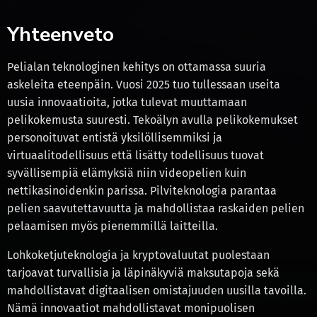
Yhteenveto
Pelialan teknologinen kehitys on ottamassa suuria
askeleita eteenpäin. Vuosi 2025 tuo tullessaan useita
uusia innovaatioita, jotka tulevat muuttamaan
pelikokemusta suuresti. Tekoälyn avulla pelikokemukset
personoituvat entistä yksilöllisemmiksi ja
virtuaalitodellisuus että lisätty todellisuus tuovat
syvällisempiä elämyksiä niin videopelien kuin
nettikasinoidenkin parissa. Pilviteknologia parantaa
pelien saavutettavuutta ja mahdollistaa raskaiden pelien
pelaamisen myös pienemmillä laitteilla.
Lohkoketjuteknologia ja kryptovaluutat puolestaan
tarjoavat turvallisia ja läpinäkyviä maksutapoja sekä
mahdollistavat digitaalisen omistajuuden uusilla tavoilla.
Nämä innovaatiot mahdollistavat monipuolisen