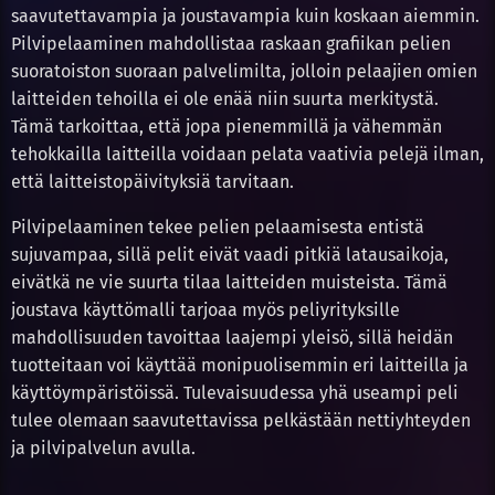
saavutettavampia ja joustavampia kuin koskaan aiemmin.
Pilvipelaaminen mahdollistaa raskaan grafiikan pelien
suoratoiston suoraan palvelimilta, jolloin pelaajien omien
laitteiden tehoilla ei ole enää niin suurta merkitystä.
Tämä tarkoittaa, että jopa pienemmillä ja vähemmän
tehokkailla laitteilla voidaan pelata vaativia pelejä ilman,
että laitteistopäivityksiä tarvitaan.
Pilvipelaaminen tekee pelien pelaamisesta entistä
sujuvampaa, sillä pelit eivät vaadi pitkiä latausaikoja,
eivätkä ne vie suurta tilaa laitteiden muisteista. Tämä
joustava käyttömalli tarjoaa myös peliyrityksille
mahdollisuuden tavoittaa laajempi yleisö, sillä heidän
tuotteitaan voi käyttää monipuolisemmin eri laitteilla ja
käyttöympäristöissä. Tulevaisuudessa yhä useampi peli
tulee olemaan saavutettavissa pelkästään nettiyhteyden
ja pilvipalvelun avulla.