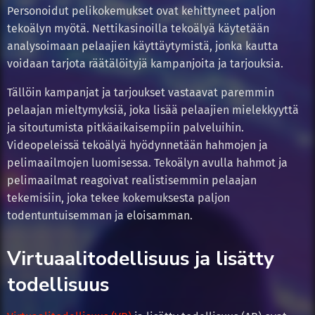
Personoidut pelikokemukset ovat kehittyneet paljon
tekoälyn myötä. Nettikasinoilla tekoälyä käytetään
analysoimaan pelaajien käyttäytymistä, jonka kautta
voidaan tarjota räätälöityjä kampanjoita ja tarjouksia.
Tällöin kampanjat ja tarjoukset vastaavat paremmin
pelaajan mieltymyksiä, joka lisää pelaajien mielekkyyttä
ja sitoutumista pitkäaikaisempiin palveluihin.
Videopeleissä tekoälyä hyödynnetään hahmojen ja
pelimaailmojen luomisessa. Tekoälyn avulla hahmot ja
pelimaailmat reagoivat realistisemmin pelaajan
tekemisiin, joka tekee kokemuksesta paljon
todentuntuisemman ja eloisamman.
Virtuaalitodellisuus ja lisätty
todellisuus