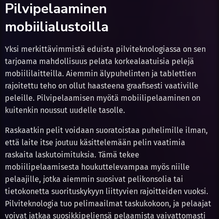
Pilvipelaaminen
mobiilialustoilla
Yksi merkittävimmistä eduista pilviteknologiassa on sen
tarjoama mahdollisuus pelata korkealaatuisia pelejä
mobiililaitteilla. Aiemmin älypuhelinten ja tablettien
rajoitettu teho on ollut haasteena graafisesti vaativille
peleille. Pilvipelaamisen myötä mobiilipelaaminen on
kuitenkin noussut uudelle tasolle.
Raskaatkin pelit voidaan suoratoistaa puhelimille ilman,
että laite itse joutuu käsittelemään pelin vaatimia
raskaita laskutoimituksia. Tämä tekee
mobiilipelaamisesta houkuttelevampaa myös niille
pelaajille, jotka aiemmin suosivat pelikonsolia tai
tietokonetta suorituskykyyn liittyvien rajoitteiden vuoksi.
Pilviteknologia tuo pelimaailmat taskukokoon, ja pelaajat
voivat jatkaa suosikkipeliensä pelaamista vaivattomasti