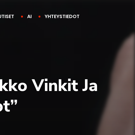
UTISET
AI
YHTEYSTIEDOT
kko Vinkit Ja
ot”