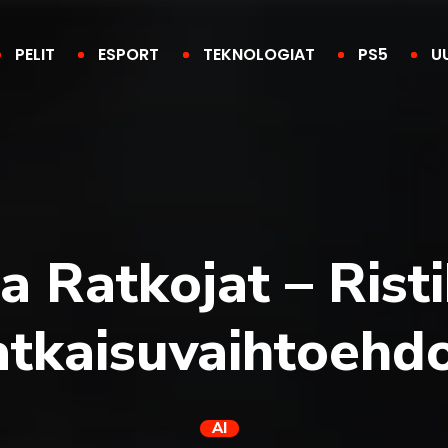
PELIT
ESPORT
TEKNOLOGIAT
PS5
U
 Ratkojat – Risti
tkaisuvaihtoehd
AI