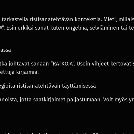
arkastella ristisanatehtävän kontekstia. Mieti, millais
A”. Esimerkiksi sanat kuten ongelma, selviäminen tai te
nassa
jotka johtavat sanaan “RATKOJA”. Usein vihjeet kertovat
ettuja kirjaimia.
ategioita ristisanatehtävän täyttämisessä
noista, jotta saatkirjaimet paljastumaan. Voit myös yr