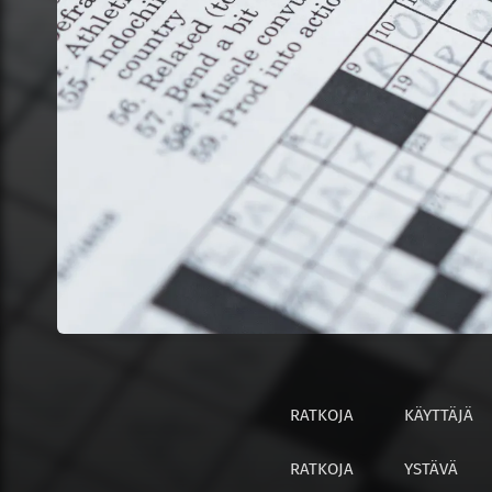
RATKOJA
KÄYTTÄJÄ
RATKOJA
YSTÄVÄ