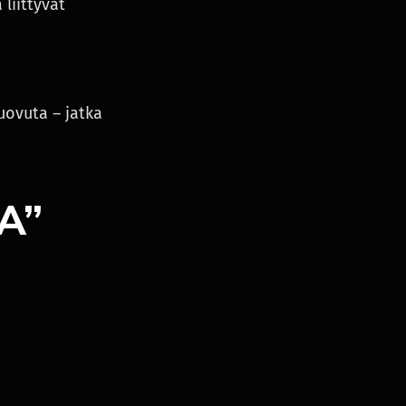
liittyvät
luovuta – jatka
A”