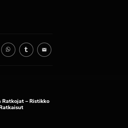
email
Ratkojat – Ristikko
 Ratkaisut