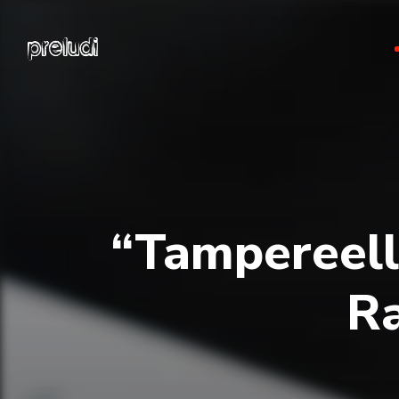
“Tampereella
Ra