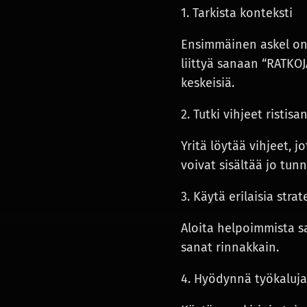
1. Tarkista konteksti
Ensimmäinen askel on t
liittyä sanaan “RATKOJ
keskeisiä.
2. Tutki vihjeet ristisa
Yritä löytää vihjeet, 
voivat sisältää jo tunn
3. Käytä erilaisia str
Aloita helpoimmista sa
sanat rinnakkain.
4. Hyödynnä työkaluja