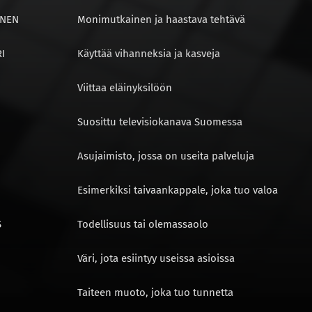
INEN
Monimutkainen ja haastava tehtävä
I
Käyttää vihanneksia ja kasveja
Viittaa eläinyksilöön
Suosittu televisiokanava Suomessa
Asujaimisto, jossa on useita palveluja
Esimerkiksi taivaankappale, joka tuo valoa
S
Todellisuus tai olemassaolo
Väri, jota esiintyy useissa asioissa
Taiteen muoto, joka tuo tunnetta