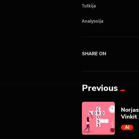
Tutkija
Analysoija
SHARE ON
Previous
Norjas
Vinkit
AI