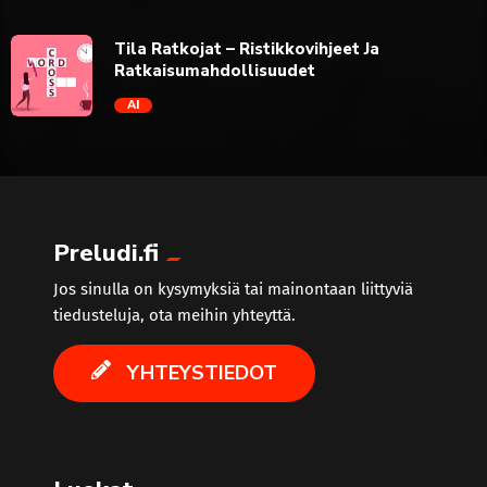
trending_flat
Tila Ratkojat – Ristikkovihjeet Ja
Ratkaisumahdollisuudet
AI
trending_flat
Preludi.fi
Jos sinulla on kysymyksiä tai mainontaan liittyviä
tiedusteluja, ota meihin yhteyttä.
YHTEYSTIEDOT