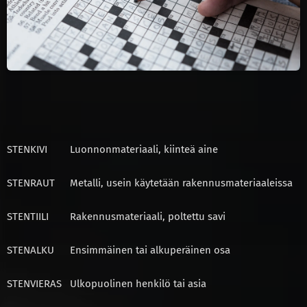
STEN
KIVI
Luonnonmateriaali, kiinteä aine
STEN
RAUT
Metalli, usein käytetään rakennusmateriaaleissa
STEN
TIILI
Rakennusmateriaali, poltettu savi
STEN
ALKU
Ensimmäinen tai alkuperäinen osa
STEN
VIERAS
Ulkopuolinen henkilö tai asia