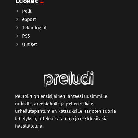
Luokat
Pelit
eSport
Teknologiat
PS5
Uutiset
Peludi.fi on ensisijainen lähteesi uusimmille
uutisille, arvosteluille ja pelien sekä e-
urheilutapahtumien kattauksille, tarjoten suoria
lähetyksiä, otteluaikatauluja ja eksklusiivisia
haastatteluja.