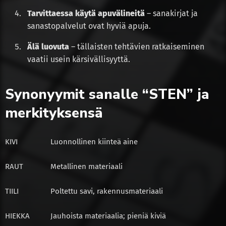
Tarvittaessa käytä apuvälineitä
– sanakirjat ja
sanastopalvelut ovat hyviä apuja.
Älä luovuta
– tällaisten tehtävien ratkaiseminen
vaatii usein kärsivällisyyttä.
Synonyymit sanalle “STEN” ja
merkityksensä
KIVI
Luonnollinen kiinteä aine
RAUT
Metallinen materiaali
TIILI
Poltettu savi, rakennusmateriaali
HIEKKA
Jauhoista materiaalia; pieniä kiviä