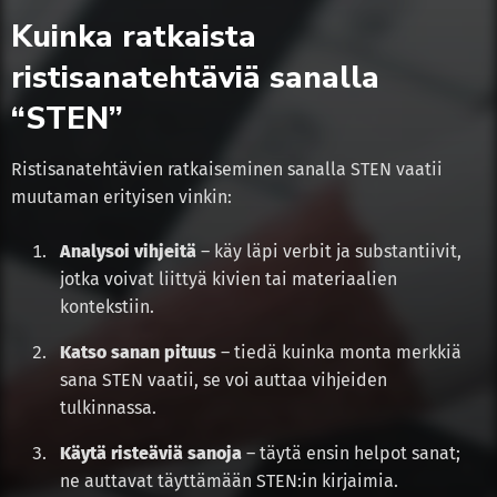
Kuinka ratkaista
ristisanatehtäviä sanalla
“STEN”
Ristisanatehtävien ratkaiseminen sanalla STEN vaatii
muutaman erityisen vinkin:
Analysoi vihjeitä
– käy läpi verbit ja substantiivit,
jotka voivat liittyä kivien tai materiaalien
kontekstiin.
Katso sanan pituus
– tiedä kuinka monta merkkiä
sana STEN vaatii, se voi auttaa vihjeiden
tulkinnassa.
Käytä risteäviä sanoja
– täytä ensin helpot sanat;
ne auttavat täyttämään STEN:in kirjaimia.