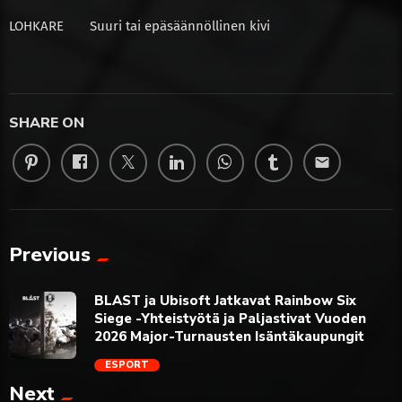
LOHKARE
Suuri tai epäsäännöllinen kivi
SHARE ON
email
Previous
BLAST ja Ubisoft Jatkavat Rainbow Six
Siege -Yhteistyötä ja Paljastivat Vuoden
2026 Major-Turnausten Isäntäkaupungit
ESPORT
Next