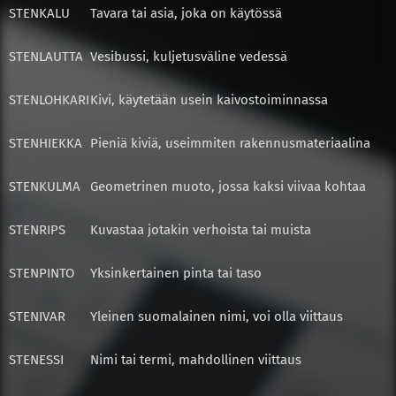
STEN
KALU
Tavara tai asia, joka on käytössä
STEN
LAUTTA
Vesibussi, kuljetusväline vedessä
STEN
LOHKARI
Kivi, käytetään usein kaivostoiminnassa
STEN
HIEKKA
Pieniä kiviä, useimmiten rakennusmateriaalina
STEN
KULMA
Geometrinen muoto, jossa kaksi viivaa kohtaa
STEN
RIPS
Kuvastaa jotakin verhoista tai muista
STEN
PINTO
Yksinkertainen pinta tai taso
STEN
IVAR
Yleinen suomalainen nimi, voi olla viittaus
STEN
ESSI
Nimi tai termi, mahdollinen viittaus