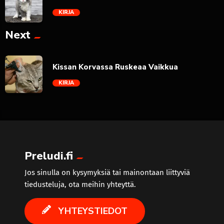
KIRJA
Next
trending_flat
Kissan Korvassa Ruskeaa Vaikkua
KIRJA
trending_flat
Preludi.fi
Jos sinulla on kysymyksiä tai mainontaan liittyviä
tiedusteluja, ota meihin yhteyttä.
YHTEYSTIEDOT