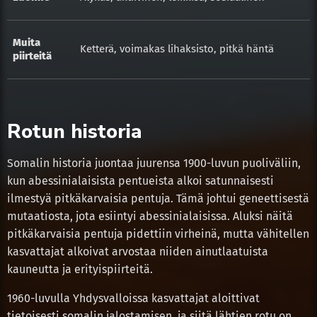
Muita
Ketterä, voimakas lihaksisto, pitkä häntä
piirteitä
Rotun historia
Somalin historia juontaa juurensa 1900-luvun puoliväliin,
kun abessinialaisista pentueista alkoi satunnaisesti
ilmestyä pitkäkarvaisia pentuja. Tämä johtui geneettisestä
mutaatiosta, jota esiintyi abessinialaisissa. Aluksi näitä
pitkäkarvaisia pentuja pidettiin virheinä, mutta vähitellen
kasvattajat alkoivat arvostaa niiden ainutlaatuista
kauneutta ja erityispiirteitä.
1960-luvulla Yhdysvalloissa kasvattajat aloittivat
tietoisesti somalin jalostamisen, ja siitä lähtien rotu on