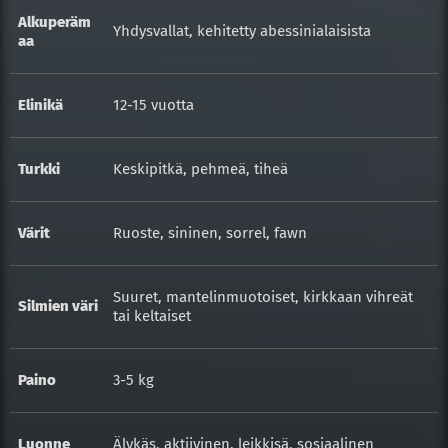
Alkuperäm
Yhdysvallat, kehitetty abessinialaisista
aa
Elinikä
12-15 vuotta
Turkki
Keskipitkä, pehmeä, tiheä
Värit
Ruoste, sininen, sorrel, fawn
Suuret, mantelinmuotoiset, kirkkaan vihreät
Silmien väri
tai keltaiset
Paino
3-5 kg
Luonne
Älykäs, aktiivinen, leikkisä, sosiaalinen