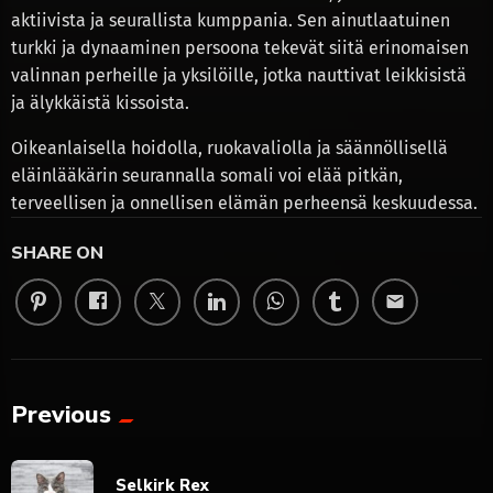
aktiivista ja seurallista kumppania. Sen ainutlaatuinen
turkki ja dynaaminen persoona tekevät siitä erinomaisen
valinnan perheille ja yksilöille, jotka nauttivat leikkisistä
ja älykkäistä kissoista.
Oikeanlaisella hoidolla, ruokavaliolla ja säännöllisellä
eläinlääkärin seurannalla somali voi elää pitkän,
terveellisen ja onnellisen elämän perheensä keskuudessa.
SHARE ON
email
Previous
Selkirk Rex