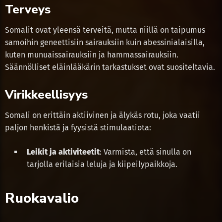
Terveys
Somalit ovat yleensä terveitä, mutta niillä on taipumus
samoihin geneettisiin sairauksiin kuin abessinialaisilla,
kuten munuaissairauksiin ja hammassairauksiin.
Säännölliset eläinlääkärin tarkastukset ovat suositeltavia.
Virikkeellisyys
Somali on erittäin aktiivinen ja älykäs rotu, joka vaatii
paljon henkistä ja fyysistä stimulaatiota:
Leikit ja aktiviteetit
: Varmista, että sinulla on
tarjolla erilaisia leluja ja kiipeilypaikkoja.
Ruokavalio