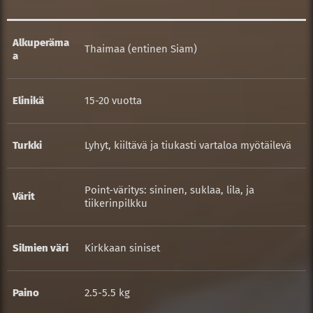
Alkuperäma
Thaimaa (entinen Siam)
a
Elinikä
15-20 vuotta
Turkki
Lyhyt, kiiltävä ja tiukasti vartaloa myötäilevä
Point-väritys: sininen, suklaa, lila, ja
Värit
tiikerinpilkku
Silmien väri
Kirkkaan siniset
Paino
2.5-5.5 kg