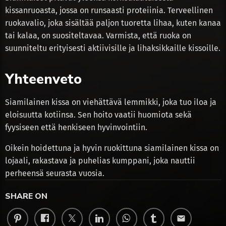
kissanruoasta, jossa on runsaasti proteiinia. Terveellinen
ruokavalio, joka sisältää paljon tuoretta lihaa, kuten kanaa
tai kalaa, on suositeltavaa. Varmista, että ruoka on
suunniteltu erityisesti aktiivisille ja lihaksikkaille kissoille.
Yhteenveto
Siamilainen kissa on viehättävä lemmikki, joka tuo iloa ja
eloisuutta kotiinsa. Sen hoito vaatii huomiota sekä
fyysiseen että henkiseen hyvinvointiin.
Oikein hoidettuna ja hyvin ruokittuna siamilainen kissa on
lojaali, rakastava ja puhelias kumppani, joka nauttii
perheensä seurasta vuosia.
SHARE ON
email