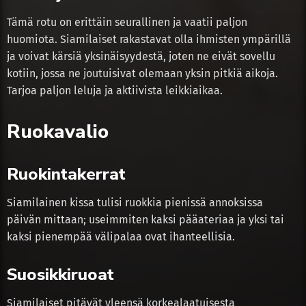
Tämä rotu on erittäin seurallinen ja vaatii paljon
huomiota. Siamilaiset rakastavat olla ihmisten ympärillä
ja voivat kärsiä yksinäisyydestä, joten ne eivät sovellu
kotiin, jossa ne joutuisivat olemaan yksin pitkiä aikoja.
Tarjoa paljon leluja ja aktiivista leikkiaikaa.
Ruokavalio
Ruokintakerrat
Siamilainen kissa tulisi ruokkia pienissä annoksissa
päivän mittaan; useimmiten kaksi pääateriaa ja yksi tai
kaksi pienempää välipalaa ovat ihanteellisia.
Suosikkiruoat
Siamilaiset pitävät yleensä korkealaatuisesta