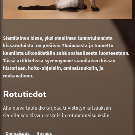
Siamilainen kissa, yksi maailman tunnetuimmista
kissaroduista, on peräisin Thaimaasta ja tunnettu
kauniista ulkonäöstään sekä sosiaalisesta luonteestaan.
Tässä artikkelissa syvennymme siamilaisen kissan
historiaan, hoito-ohjeisiin, ominaisuuksiin, ja
ruokavalioon.
Rotutiedot
Alla oleva taulukko tarjoaa tiivistetyn katsauksen
siamilaisen kissan keskeisiin rotuominaisuuksiin:
Ominaisuus
Kuvaus