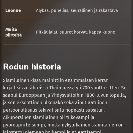
Luonne
Älykäs, puhelias, seurallinen ja rakastava
Muita
Pitkät jalat, suuret korvat, kapea kuono
piirteitä
Rodun historia
Siamilainen kissa mainittiin ensimmäisen kerran
kirjallisissa lähteissä Thaimaassa yli 700 vuotta sitten. Se
saapui Eurooppaan ja Yhdysvaltoihin 1800-luvun lopulla,
ja sen eksoottinen ulkonäkö sekä ainutlaatuinen
persoonallisuus tekivät siitä nopeasti suositun.
Alkuperäinen siamilainen oli tukevampi ja
pyöreäpiirteisempi, mutta nykyaikainen siamilainen on
jalostettu olemaan hoikempi ja atleettisempi.