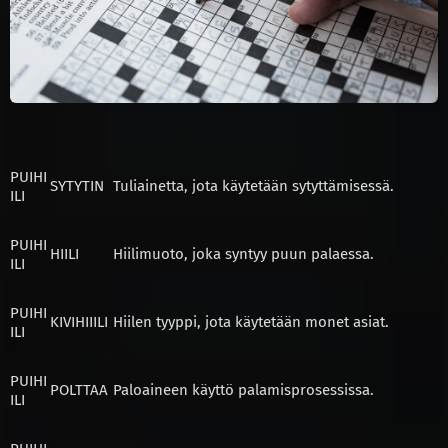
PUIHI
SYTYTIN
Tuliainetta, jota käytetään sytyttämisessä.
ILI
PUIHI
HIILI
Hiilimuoto, joka syntyy puun palaessa.
ILI
PUIHI
KIVIHIIILI
Hiilen tyyppi, jota käytetään monet asiat.
ILI
PUIHI
POLTTAA
Paloaineen käyttö palamisprosessissa.
ILI