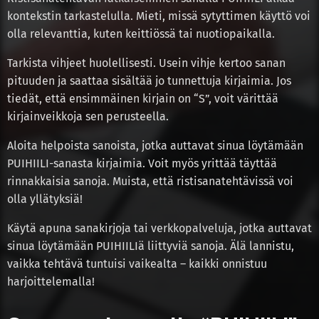
kontekstin tarkastelulla. Mieti, missä sytyttimen käyttö voi
olla relevanttia, kuten keittiössä tai nuotiopaikalla.
Tarkista vihjeet huolellisesti. Usein vihje kertoo sanan
pituuden ja saattaa sisältää jo tunnettuja kirjaimia. Jos
tiedät, että ensimmäinen kirjain on “S”, voit värittää
kirjainveikkoja sen perusteella.
Aloita helpoista sanoista, jotka auttavat sinua löytämään
PUIHIILI-sanasta kirjaimia. Voit myös yrittää täyttää
rinnakkaisia sanoja. Muista, että ristisanatehtävissä voi
olla yllätyksiä!
Käytä apuna sanakirjoja tai verkkopalveluja, jotka auttavat
sinua löytämään PUIHIILIä liittyviä sanoja. Älä lannistu,
vaikka tehtävä tuntuisi vaikealta – kaikki onnistuu
harjoittelemalla!