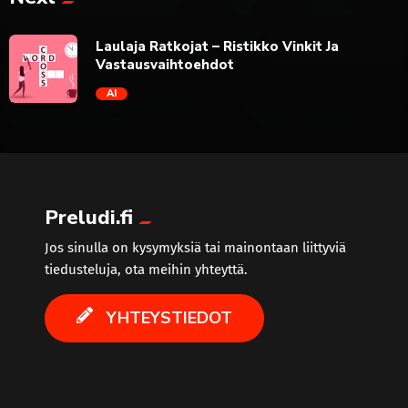
trending_flat
Laulaja Ratkojat – Ristikko Vinkit Ja
Vastausvaihtoehdot
AI
trending_flat
Preludi.fi
Jos sinulla on kysymyksiä tai mainontaan liittyviä
tiedusteluja, ota meihin yhteyttä.
YHTEYSTIEDOT