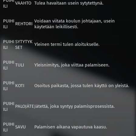
PUIHI
VAAHTO
Tulea havaitaan usein sytytettynä.
ILI
PUIHI
Voidaan viitata koulun johtajaan, usein
REHTORI
ILI
käytetään leikillisesti.
PUIHI
SYTYTYK
Yleinen termi tulen aloitukselle.
ILI
SET
PUIHI
TULI
Yleisnimitys, joka viittaa palamiseen.
ILI
PUIHI
KOTI
Osoitus paikasta, jossa tulen käyttö on yleistä.
ILI
PUIHI
PALOJÄTE
Jätettä, joka syntyy palamisprosessista.
ILI
PUIHI
SAVU
Palamisen aikana vapautuva kaasu.
ILI