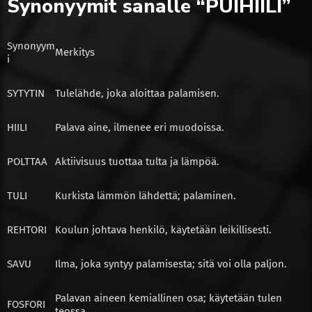
Synonyymit sanalle “PUIHIILI”
Synonyym
Merkitys
i
SYTYTIN
Tulelähde, joka aloittaa palamisen.
HIILI
Palava aine, ilmenee eri muodoissa.
POLTTAA
Aktiivisuus tuottaa tulta ja lämpöä.
TULI
Kurkista lämmön lähdettä; palaminen.
REHTORI
Koulun johtava henkilö, käytetään leikillisesti.
SAVU
Ilma, joka syntyy palamisesta; sitä voi olla paljon.
Palavan aineen kemiallinen osa; käytetään tulen
FOSFORI
teossa.