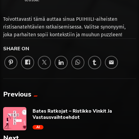
Toivottavasti tämä auttaa sinua PUIHIILI-aiheisten
ristisanatehtävien ratkaisemisessa. Valitse synonyymi,
joka parhaiten sopii kontekstiin ja muuhun puzzleen!
SHARE ON
email
Previous
Bates Ratkojat – Ristikko Vinkit Ja
Vastausvaihtoehdot
AI
Next