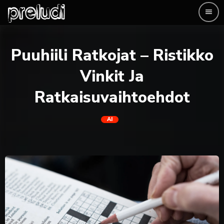
menu
Puuhiili Ratkojat – Ristikko
Vinkit Ja
Ratkaisuvaihtoehdot
AI