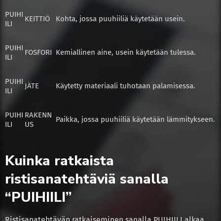
PUIHI
KEITTIÖ
Kohta, jossa puuhiiliä käytetään usein.
ILI
PUIHI
FOSFORI
Kemiallinen aine, usein käytetään tulessa.
ILI
PUIHI
JÄTE
Käytetty materiaali tuhotaan palamisessa.
ILI
PUIHI
RAKENN
Paikka, jossa puuhiiliä käytetään lämmitykseen.
ILI
US
Kuinka ratkaista
ristisanatehtäviä sanalla
“PUIHIILI”
Ristisanatehtävän ratkaiseminen sanalla PUIHIILI alkaa