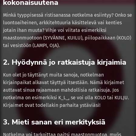
kokonaisuutena
Minkä tyyppisessä ristisanassa notkelma esiintyy? Onko se
luontoaiheinen, arkkitehtuuria käsittelevä vai kenties
jotain ihan muuta? Vihje voi viitata esimerkiksi
maastonmuotoon (SYVÄNNE, KUILU), piilopaikkaan (KOLO)
tai vesistöön (LAMPI, OJA).
2. Hyödynnä jo ratkaistuja kirjaimia
Kun olet jo täyttänyt muita sanoja, notkelman
kirjainpaikat alkavat täyttyä itsestään. Nämä kirjaimet
auttavat sinua rajaamaan mahdollisia ratkaisuja. Jos
notkelma on esimerkiksi K_L_, se voi olla KOLO tai KULJU.
Kirjaimet ovat todellakin parhaita ystäviäsi!
3. Mieti sanan eri merkityksiä
Notkelma voi tarkoittaa paitsi maastonmuotoa, myös