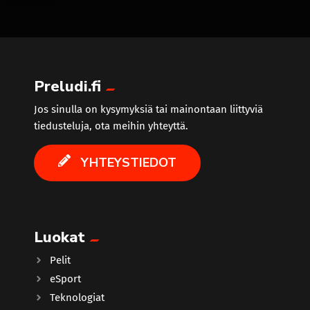
trending_flat
Preludi.fi
Jos sinulla on kysymyksiä tai mainontaan liittyviä
tiedusteluja, ota meihin yhteyttä.
YHTEYSTIEDOT
Luokat
Pelit
eSport
Teknologiat