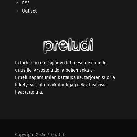
PS5
Uutiset
Peludi.fi on ensisijainen lähteesi uusimmille
uutisille, arvosteluille ja pelien sekä e-
urheilutapahtumien kattauksille, tarjoten suoria
lähetyksiä, otteluaikatauluja ja eksklusiivisia
haastatteluja.
Copyright 2024 Preludi.fi