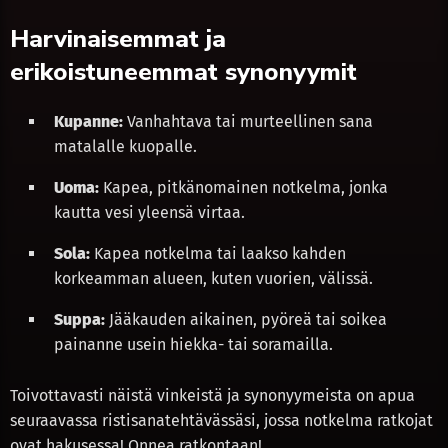
Harvinaisemmat ja
erikoistuneemmat synonyymit
Kupanne:
Vanhahtava tai murteellinen sana
matalalle kuopalle.
Uoma:
Kapea, pitkänomainen notkelma, jonka
kautta vesi yleensä virtaa.
Sola:
Kapea notkelma tai laakso kahden
korkeamman alueen, kuten vuorien, välissä.
Suppa:
Jääkauden aikainen, pyöreä tai soikea
painanne usein hiekka- tai soramailla.
Toivottavasti näistä vinkeistä ja synonyymeista on apua
seuraavassa ristisanatehtävässäsi, jossa notkelma ratkojat
ovat hakusessa! Onnea ratkontaan!