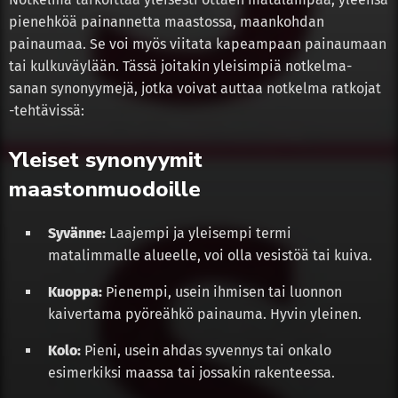
pienehköä painannetta maastossa, maankohdan
painaumaa. Se voi myös viitata kapeampaan painaumaan
tai kulkuväylään. Tässä joitakin yleisimpiä notkelma-
sanan synonyymejä, jotka voivat auttaa notkelma ratkojat
-tehtävissä:
Yleiset synonyymit
maastonmuodoille
Syvänne:
Laajempi ja yleisempi termi
matalimmalle alueelle, voi olla vesistöä tai kuiva.
Kuoppa:
Pienempi, usein ihmisen tai luonnon
kaivertama pyöreähkö painauma. Hyvin yleinen.
Kolo:
Pieni, usein ahdas syvennys tai onkalo
esimerkiksi maassa tai jossakin rakenteessa.