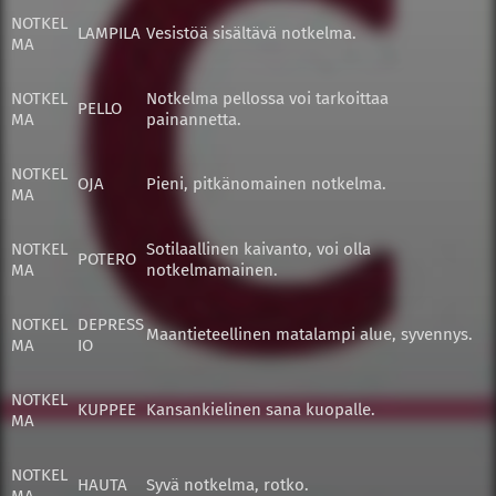
NOTKEL
LAMPILA
Vesistöä sisältävä notkelma.
MA
NOTKEL
Notkelma pellossa voi tarkoittaa
PELLO
MA
painannetta.
NOTKEL
OJA
Pieni, pitkänomainen notkelma.
MA
NOTKEL
Sotilaallinen kaivanto, voi olla
POTERO
MA
notkelmamainen.
NOTKEL
DEPRESS
Maantieteellinen matalampi alue, syvennys.
MA
IO
NOTKEL
KUPPEE
Kansankielinen sana kuopalle.
MA
NOTKEL
HAUTA
Syvä notkelma, rotko.