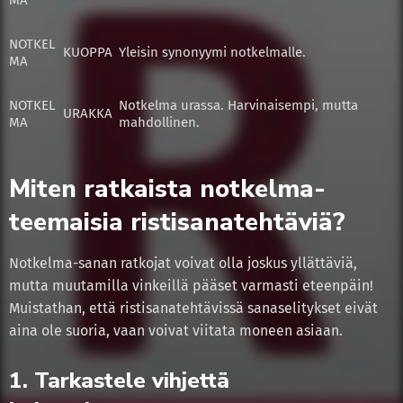
MA
NOTKEL
KUOPPA
Yleisin synonyymi notkelmalle.
MA
NOTKEL
Notkelma urassa. Harvinaisempi, mutta
URAKKA
MA
mahdollinen.
Miten ratkaista notkelma-
teemaisia ristisanatehtäviä?
Notkelma-sanan ratkojat voivat olla joskus yllättäviä,
mutta muutamilla vinkeillä pääset varmasti eteenpäin!
Muistathan, että ristisanatehtävissä sanaselitykset eivät
aina ole suoria, vaan voivat viitata moneen asiaan.
1. Tarkastele vihjettä