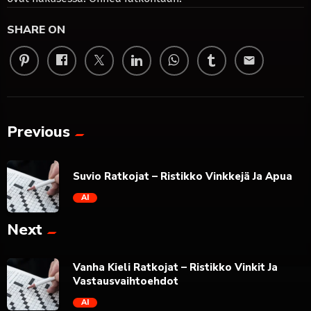
SHARE ON
email
Previous
Suvio Ratkojat – Ristikko Vinkkejä Ja Apua
AI
Next
trending_flat
Vanha Kieli Ratkojat – Ristikko Vinkit Ja
Vastausvaihtoehdot
AI