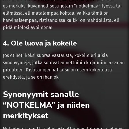
esimerkiksi kuvannollisesti jotain “notkelmaa” työssä tai
elämässä, eli matalampaa kohtaa. Vaikka tämä on
harvinaisempaa, ristisanoissa kaikki on mahdollista, eli
pidä mielesi avoimena!
4. Ole luova ja kokeile
Jos et heti keksi suoraa vastausta, kokeile erilaisia
synonyymejä, jotka sopivat annettuihin kirjaimiin ja sanan
pituuteen. Ristisanojen ratkaisu on usein kokeilua ja
erehdystä, ja se on ihan ok.
Synonyymit sanalle
“NOTKELMA” ja niiden
merkitykset
Notkelma tarkoittaa yleisesti ottaen matalampaa, yleensä