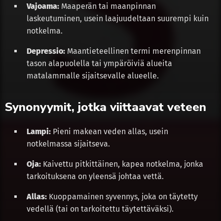
Vajoama:
Maaperän tai maanpinnan
laskeutuminen, usein laajuudeltaan suurempi kuin
notkelma.
Depressio:
Maantieteellinen termi merenpinnan
tason alapuolella tai ympäröiviä alueita
matalammalle sijaitsevalle alueelle.
Synonyymit, jotka viittaavat veteen
Lampi:
Pieni makean veden allas, usein
notkelmassa sijaitseva.
Oja:
Kaivettu pitkittäinen, kapea notkelma, jonka
tarkoituksena on yleensä johtaa vettä.
Allas:
Kuoppamainen syvennys, joka on täytetty
vedellä (tai on tarkoitettu täytettäväksi).