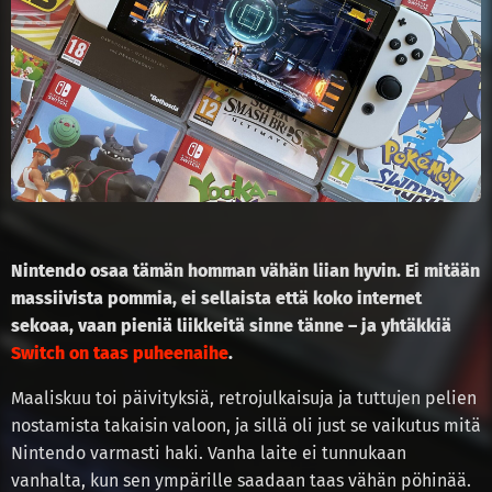
Nintendo osaa tämän homman vähän liian hyvin. Ei mitään
massiivista pommia, ei sellaista että koko internet
sekoaa, vaan pieniä liikkeitä sinne tänne – ja yhtäkkiä
Switch on taas puheenaihe
.
Maaliskuu toi päivityksiä, retrojulkaisuja ja tuttujen pelien
nostamista takaisin valoon, ja sillä oli just se vaikutus mitä
Nintendo varmasti haki. Vanha laite ei tunnukaan
vanhalta, kun sen ympärille saadaan taas vähän pöhinää.