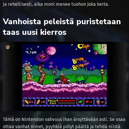
Ja rehellisesti, aika moni menee tuohon joka kerta.
Vanhoista peleistä puristetaan
taas uusi kierros
Tämä on Nintendon vahvuus ihan ärsyttävään asti. Se osaa
ottaa vanhat nimet, pyyhkiä pölyt päältä ja tehdä niistä