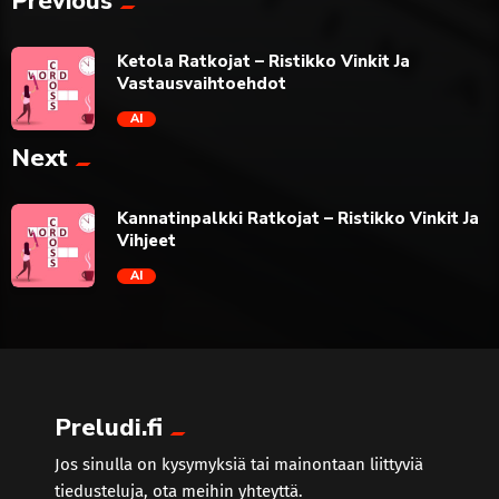
Previous
Ketola Ratkojat – Ristikko Vinkit Ja
Vastausvaihtoehdot
AI
Next
trending_flat
Kannatinpalkki Ratkojat – Ristikko Vinkit Ja
Vihjeet
AI
trending_flat
Preludi.fi
Jos sinulla on kysymyksiä tai mainontaan liittyviä
tiedusteluja, ota meihin yhteyttä.