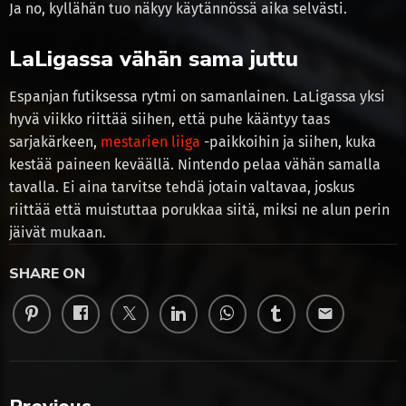
Ja no, kyllähän tuo näkyy käytännössä aika selvästi.
LaLigassa vähän sama juttu
Espanjan futiksessa rytmi on samanlainen. LaLigassa yksi
hyvä viikko riittää siihen, että puhe kääntyy taas
sarjakärkeen,
mestarien liiga
-paikkoihin ja siihen, kuka
kestää paineen keväällä. Nintendo pelaa vähän samalla
tavalla. Ei aina tarvitse tehdä jotain valtavaa, joskus
riittää että muistuttaa porukkaa siitä, miksi ne alun perin
jäivät mukaan.
SHARE ON
email