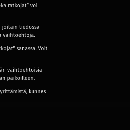
ka ratkojat” voi
 joitain tiedossa
aa vaihtoehtoja.
tkojat” sanassa. Voit
ään vaihtoehtoisia
an paikoilleen.
 yrittämistä, kunnes