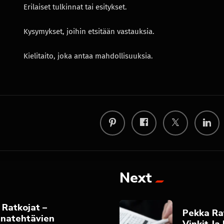
Erilaiset tulkinnat tai esitykset.
Kysymykset, joihin etsitään vastauksia.
Kielitaito, joka antaa mahdollisuuksia.
Next
a Ratkojat –
Pekka Rat
anatehtävien
Vinkit Ja