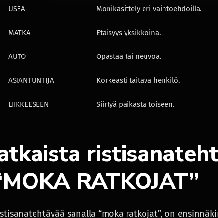
USEA
Monikäsittely eri vaihtoehdoilla.
MATKA
Etäisyys yksikköinä.
AUTO
Opastaa tai neuvoa.
ASIANTUNTIJA
Korkeasti taitava henkilö.
LIIKKEESEEN
Siirtyä paikasta toiseen.
atkaista ristisanateh
 “MOKA RATKOJAT”
ristisanatehtävää sanalla “moka ratkojat”, on ensinnä