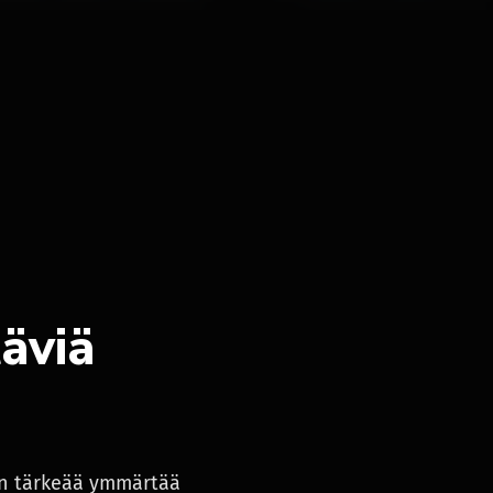
täviä
kin tärkeää ymmärtää