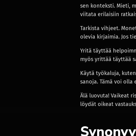
sen konteksti. Mieti, 
viitata erilaisiin ratka
Tarkista vihjeet. Mone
olevia kirjaimia. Jos t
Yritä täyttää helpoimm
myös yrittää täyttää s
Käytä työkaluja, kuten
sanoja. Tämä voi olla 
Älä luovuta! Vaikeat ri
löydät oikeat vastauks
Synonyy