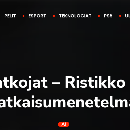
PELIT
ESPORT
TEKNOLOGIAT
PS5
U
kojat – Ristikko 
atkaisumenetelm
AI