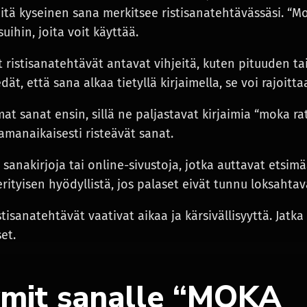
mitä kyseinen sana merkitsee ristisanatehtävässäsi. “Mo
isuihin, joita voit käyttää.
t ristisanatehtävät antavat vihjeitä, kuten pituuden tai
iedät, että sana alkaa tietyllä kirjaimella, se voi rajoitt
at sanat ensin, sillä ne paljastavat kirjaimia “moka ra
amanaikaisesti risteävät sanat.
 sanakirjoja tai online-sivustoja, jotka auttavat etsim
erityisen hyödyllistä, jos palaset eivät tunnu loksahtav
stisanatehtävät vaativat aikaa ja kärsivällisyyttä. Jatka
et.
mit sanalle “MOKA