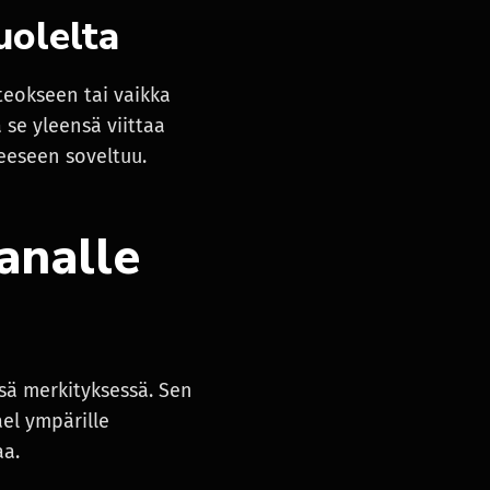
uolelta
 teokseen tai vaikka
 se yleensä viittaa
eeseen soveltuu.
analle
ssä merkityksessä. Sen
ael ympärille
aa.