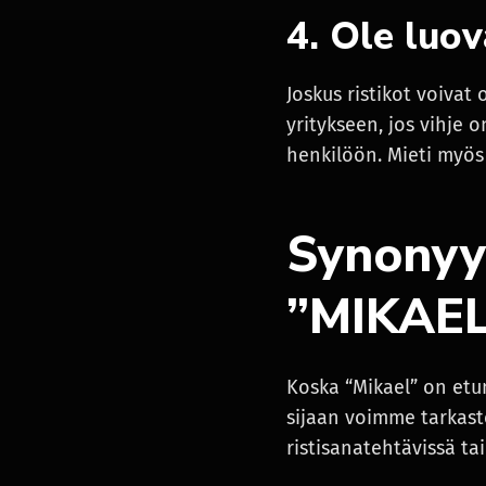
4. Ole luov
Joskus ristikot voivat
yritykseen, jos vihje 
henkilöön. Mieti myös
Synonyym
”MIKAEL
Koska “Mikael” on etun
sijaan voimme tarkaste
ristisanatehtävissä ta