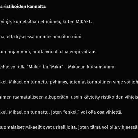
s ristikoiden kannalta
 vihje, kun etsitään etunimeä, kuten MIKAEL.
ää, että kyseessä on mieshenkilön nimi.
in pojan nimi, mutta voi olla laajempi viittaus.
vihje voi olla “Make” tai “Miku” – Mikaelin kutsumanimi.
keli Mikael on tunnettu pyhimys, joten uskonnollinen vihje voi jo
 nimen raamatulliseen alkuperään, usein käytetty ristikoiden vihjeis
keli Mikael on tunnettu, joten “enkeli” voi olla osa vihjettä.
uomalaiset Mikaelit ovat urheilijoita, joten tämä voi olla vihjeessä