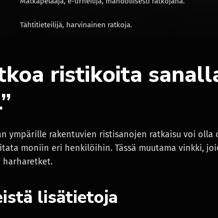
Matkapelaaja, e-urheilija, mahdollisesti ratkojana.
Tähtitieteilijä, harvinainen ratkoja.
tkoa ristikoita sanall
”
n ympärille rakentuvien ristisanojen ratkaisu voi olla 
iitata moniin eri henkilöihin. Tässä muutama vinkki, jo
t harharetket.
eistä lisätietoja