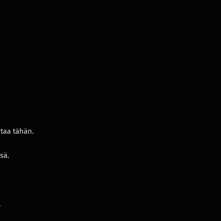
htaa tähän.
sä.
.