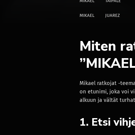
MIKAEL
TAIPALE
MIKAEL
JUAREZ
Miten ra
”MIKAEL
Mikael ratkojat -teema
on etunimi, joka voi v
alkuun ja vältät turha
1. Etsi vihj