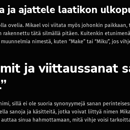
a ja ajattele laatikon ulkop
 olla ovelia. Mikael voi viitata myös johonkin paikkaan,
on rakennettu tätä silmällä pitäen. Kuitenkin etunimenä
 muunnelmia nimestä, kuten “Make” tai “Miku”, jos vihj
it ja viittaussanat s
”
imi, sillä ei ole suoria synonyymejä sanan perinteise
lla sanoja ja käsitteitä, jotka voivat liittyä nimen Mik
i auttaa sinua hahmottamaan, mitä vihje voisi tarkoitt