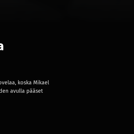
a
ovelaa, koska Mikael
iden avulla pääset