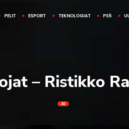
PELIT
ESPORT
TEKNOLOGIAT
PS5
U
ojat – Ristikko R
AI