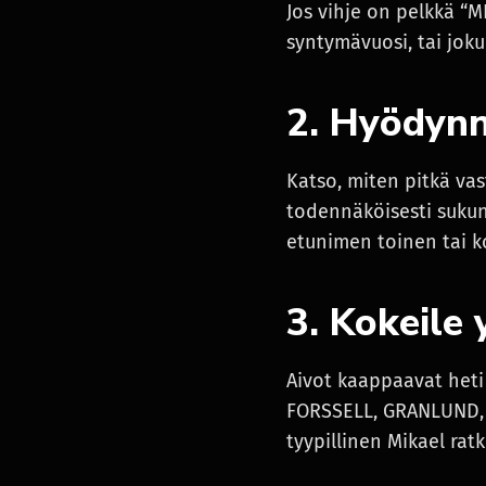
Jos vihje on pelkkä “MI
syntymävuosi, tai joku 
2. Hyödynn
Katso, miten pitkä va
todennäköisesti sukun
etunimen toinen tai kol
3. Kokeile 
Aivot kaappaavat heti
FORSSELL, GRANLUND, ta
tyypillinen Mikael ratk