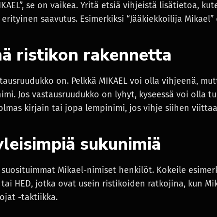
KAEL”, se on vaikea. Yritä etsiä vihjeistä lisätietoa, ku
erityinen saavutus. Esimerkiksi “Jääkiekkoilija Mikael” 
ä ristikon rakennetta
stausruudukko on. Pelkkä MIKAEL voi olla vihjeenä, mut
imi. Jos vastausruudukko on lyhyt, kyseessä voi olla t
mas kirjain tai jopa lempinimi, jos vihje siihen viittaa
yleisimpiä sukunimiä
 suosituimmat Mikael-nimiset henkilöt. Kokeile esimer
i HED, jotka ovat usein ristikoiden ratkojina, kun Mik
ojat -taktiikka.