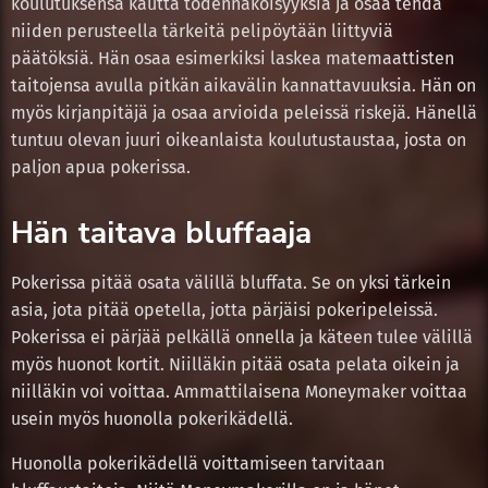
koulutuksensa kautta todennäköisyyksiä ja osaa tehdä
niiden perusteella tärkeitä pelipöytään liittyviä
päätöksiä. Hän osaa esimerkiksi laskea matemaattisten
taitojensa avulla pitkän aikavälin kannattavuuksia. Hän on
myös kirjanpitäjä ja osaa arvioida peleissä riskejä. Hänellä
tuntuu olevan juuri oikeanlaista koulutustaustaa, josta on
paljon apua pokerissa.
Hän taitava bluffaaja
Pokerissa pitää osata välillä bluffata. Se on yksi tärkein
asia, jota pitää opetella, jotta pärjäisi pokeripeleissä.
Pokerissa ei pärjää pelkällä onnella ja käteen tulee välillä
myös huonot kortit. Niilläkin pitää osata pelata oikein ja
niilläkin voi voittaa. Ammattilaisena Moneymaker voittaa
usein myös huonolla pokerikädellä.
Huonolla pokerikädellä voittamiseen tarvitaan