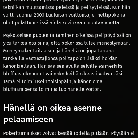
tekniikan muuttamissa peleissä ja pelityyleissä. Kun hän
voitti vuonna 2003 kuuluisan voittonsa, ei nettipokeria
ollut pelattu netissä vielä kovinkaan montaa vuotta.
Psykologisen puolen taitaminen oikeissa pelipöydissä on
yksi tärkeä osa siinä, että pokerissa tulee menestymään.
Moneymaker taitaa sen ja hänellä on jopa tapana
tarkkailla vastustajiensa pelitapojen lisäksi heidän
kehonkieltään. Hän saa sen avulla selville esimerkiksi
bluffaavatko muut vai onko heillä oikeasti vahva käsi.
Tämä ei toimi usein toisinpäin ja hänen oma
bluffaamisensa toimii ja tuo hänelle voiton.
Hänellä on oikea asenne
pelaamiseen
Pokeriturnaukset voivat kestää todella pitkään. Pöytään ei