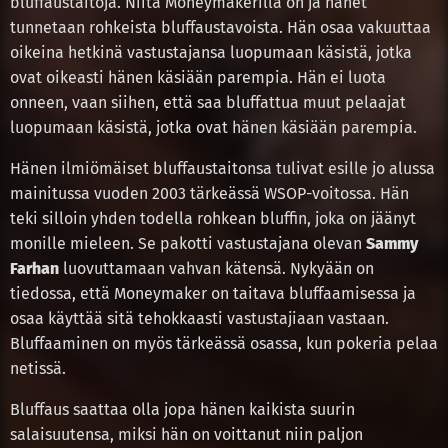
bluffaustaitoja. Niitä Moneymakerilla on ja hänet
tunnetaan rohkeista bluffaustavoista. Hän osaa vakuuttaa
oikeina hetkinä vastustajansa luopumaan käsistä, jotka
ovat oikeasti hänen käsiään parempia. Hän ei luota
onneen, vaan siihen, että saa bluffattua muut pelaajat
luopumaan käsistä, jotka ovat hänen käsiään parempia.
Hänen ilmiömäiset bluffaustaitonsa tulivat esille jo alussa
mainitussa vuoden 2003 tärkeässä WSOP-voitossa. Hän
teki silloin yhden todella rohkean bluffin, joka on jäänyt
monille mieleen. Se pakotti vastustajana olevan
Sammy
Farhan
luovuttamaan vahvan kätensä. Nykyään on
tiedossa, että Moneymaker on taitava bluffaamisessa ja
osaa käyttää sitä tehokkaasti vastustajiaan vastaan.
Bluffaaminen on myös tärkeässä osassa, kun pokeria pelaa
netissä.
Bluffaus saattaa olla jopa hänen kaikista suurin
salaisuutensa, miksi hän on voittanut niin paljon