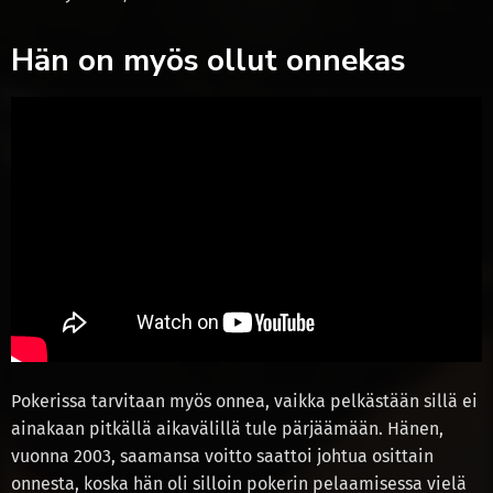
Hän on myös ollut onnekas
Pokerissa tarvitaan myös onnea, vaikka pelkästään sillä ei
ainakaan pitkällä aikavälillä tule pärjäämään. Hänen,
vuonna 2003, saamansa voitto saattoi johtua osittain
onnesta, koska hän oli silloin pokerin pelaamisessa vielä