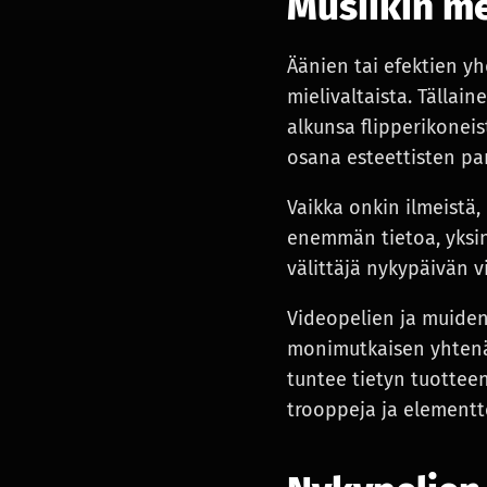
Musiikin me
Äänien tai efektien yh
mielivaltaista. Tällai
alkunsa flipperikoneis
osana esteettisten pa
Vaikka onkin ilmeistä,
enemmän tietoa, yksi
välittäjä nykypäivän v
Videopelien ja muiden
monimutkaisen yhtenäi
tuntee tietyn tuotteen
trooppeja ja elementt