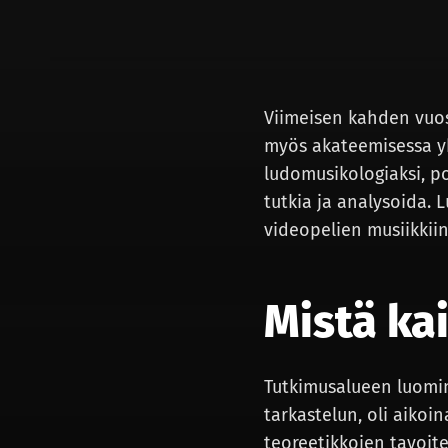
Viimeisen kahden vu
myös akateemisessa yh
ludomusikologiaksi, p
tutkia ja analysoida.
videopelien musiikkii
Mistä kai
Tutkimusalueen luomin
tarkastelun, oli aiko
teoreetikkojen tavoite