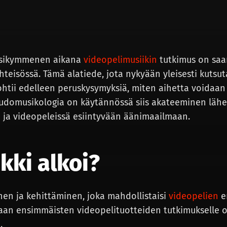
osikymmenen aikana
videopelimusiikin
tutkimus on sa
teisössä. Tämä alatiede, jota nykyään yleisesti kutsu
ohtii edelleen peruskysymyksiä, miten aihetta voidaan
 Ludomusikologia on käytännössä siis akateeminen läh
n ja videopeleissä esiintyvään äänimaailmaan.
kki alkoi?
en ja kehittäminen, joka mahdollistaisi
videopelien
er
inaan ensimmäisten videopelituotteiden tutkimukselle
.