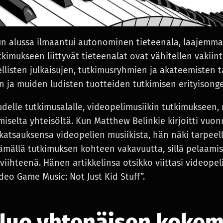
 alussa ilmaantui autonominen tieteenala, laajemmall
tkimukseen liittyvät tieteenalat ovat vähitellen vakiint
ellisten julkaisujen, tutkimusryhmien ja akateemisten 
n ja muiden ludisten tuotteiden tutkimisen erityisonge
delle tutkimusalalle, videopelimusiikin tutkimukseen,
iselta yhteisöltä. Kun Matthew Belinkie kirjoitti vuo
 katsauksensa videopelien musiikista, hän näki tarpeell
mällä tutkimuksen kohteen vakavuutta, sillä pelaamista
viihteenä. Hänen artikkelinsa otsikko viittasi videope
eo Game Music: Not Just Kid Stuff”.
 luo yhtenäisen koke