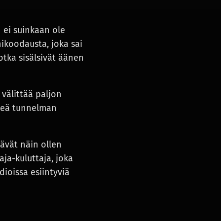
n ei suinkaan ole
nikoodausta, joka sai
otka sisälsivät äänen
 välittää paljon
keä tunnelman
ävät näin ollen
ja-kuluttaja, joka
ioissa esiintyviä