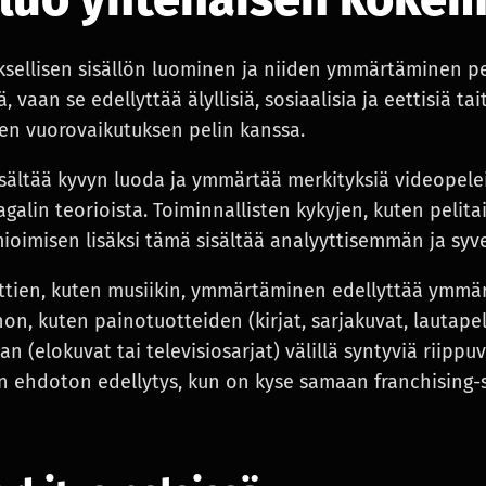
ksellisen sisällön luominen ja niiden ymmärtäminen pe
 vaan se edellyttää älyllisiä, sosiaalisia ja eettisiä tai
sen vuorovaikutuksen pelin kanssa.
sältää kyvyn luoda ja ymmärtää merkityksiä videopelei
Zagalin teorioista. Toiminnallisten kykyjen, kuten pelit
ioimisen lisäksi tämä sisältää analyyttisemmän ja s
ttien, kuten musiikin, ymmärtäminen edellyttää ymmär
n, kuten painotuotteiden (kirjat, sarjakuvat, lautapeli
 (elokuvat tai televisiosarjat) välillä syntyviä riippuv
on ehdoton edellytys, kun on kyse samaan franchising-