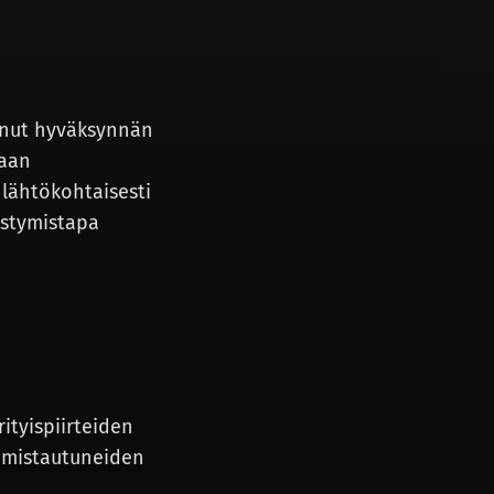
anut hyväksynnän
taan
 lähtökohtaisesti
estymistapa
ityispiirteiden
 omistautuneiden