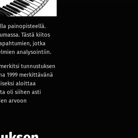
a painopisteellä.
umassa. Tästä kiitos
tapahtumien, jotka
lmien analysointiin.
 merkitsi tunnustuksen
nna 1999 merkittävänä
iseksi aloittaa
 oli siihen asti
lien arvoon
muksen