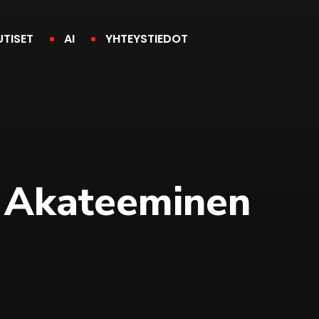
UTISET
AI
YHTEYSTIEDOT
n Akateeminen