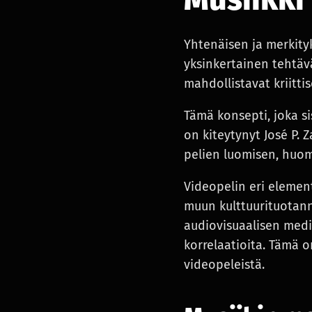
Yhtenäisen ja merkity
yksinkertainen tehtävä,
mahdollistavat kriitti
Tämä konsepti, joka si
on kiteytynyt José P. 
pelien luomisen, huom
Videopelin eri elemen
muun kulttuurituotanno
audiovisuaalisen median
korrelaatioita. Tämä 
videopeleistä.