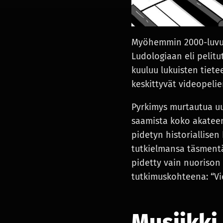
Myöhemmin 2000-luvun
Ludologiaan eli pelitu
kuuluu lukuisten tiete
keskittyvät videopelie
Pyrkimys murtautua uu
saamista koko akateem
pidetyn historiallisen
tutkielmansa täsmentä
pidetty vain nuorison 
tutkimuskohteena: “Vid
Musiikki