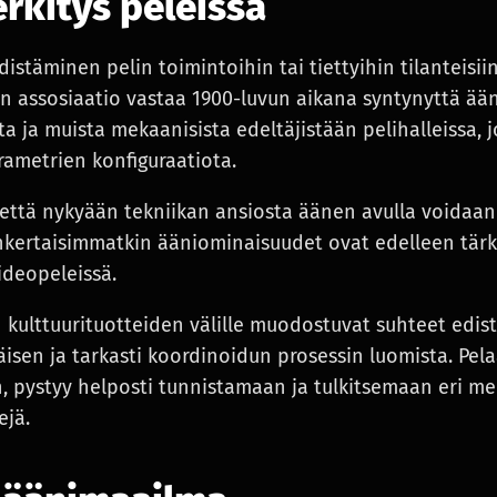
rkitys peleissä
distäminen pelin toimintoihin tai tiettyihin tilanteisii
nen assosiaatio vastaa 1900-luvun aikana syntynyttä ää
ta ja muista mekaanisista edeltäjistään pelihalleissa, j
rametrien konfiguraatiota.
 että nykyään tekniikan ansiosta äänen avulla voidaan
nkertaisimmatkin ääniominaisuudet ovat edelleen tär
ideopeleissä.
 kulttuurituotteiden välille muodostuvat suhteet edist
sen ja tarkasti koordinoidun prosessin luomista. Pelaa
, pystyy helposti tunnistamaan ja tulkitsemaan eri med
ejä.