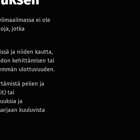
limaailmassa ei ole
toja, jotka
ssä ja niiden kautta,
aidon kehittämisen tai
yvemmän ulottuvuuden.
tämistä pelien ja
t) tai
uuksia ja
sarjaan kuuluvista