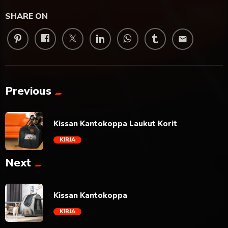
SHARE ON
email
Previous
Kissan Kantokoppa Laukut Korit
KIRJA
Next
trending_flat
Kissan Kantokoppa
KIRJA