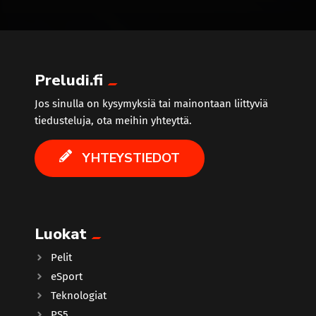
trending_flat
Preludi.fi
Jos sinulla on kysymyksiä tai mainontaan liittyviä
tiedusteluja, ota meihin yhteyttä.
YHTEYSTIEDOT
Luokat
Pelit
eSport
Teknologiat
PS5