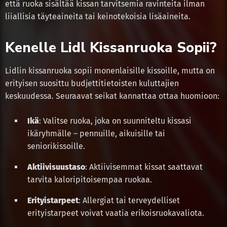
että ruoka sisältää kissan tarvitsemia ravinteita ilman
liiallisia täyteaineita tai keinotekoisia lisäaineita.
Kenelle Lidl Kissanruoka Sopii?
Lidlin kissanruoka sopii monenlaisille kissoille, mutta on
erityisen suosittu budjettitietoisten kuluttajien
keskuudessa. Seuraavat seikat kannattaa ottaa huomioon:
Ikä
: Valitse ruoka, joka on suunniteltu kissasi
ikäryhmälle – pennuille, aikuisille tai
seniorikissoille.
Aktiivisuustaso
: Aktiivisemmat kissat saattavat
tarvita kaloripitoisempaa ruokaa.
Erityistarpeet
: Allergiat tai terveydelliset
erityistarpeet voivat vaatia erikoisruokavaliota.