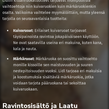
Lidlin kissanruokatuotteet tarjoavat monipuolisia
vaihtoehtoja niin kuivaruokien kuin märkäruokienkin
osalta. Valikoima vaihtelee myymälöittäin, mutta yleensä
tarjolla on seuraavanlaisia tuotteita:
Kuivaruoat
: Erilaiset kuivaruoat tarjoavat
täysipainoista ravintoa jokapäiväiseen käyttöön.
Ne ovat saatavilla useina eri makuina, kuten kana,
kala ja nauta.
Märkäruoat
: Märkäruoka on suosittu vaihtoehto
monille kissoille sen maistuvuuden ja suuren
nestepitoisuuden vuoksi. Lidl tarjoaa eri makuisia
ja koostumuksia sisältäviä märkäruokia, jotka
voidaan tarjota pääruokana tai sekoittaa
kuivaruokaan.
Ravintosisältö ja Laatu