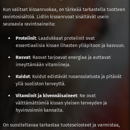
Kun valitset kissanruokaa, on tärkeää tarkastella tuotteen
ravintosisältöä. Lidlin kissanruoat sisältävät usein
seuraavia ravintoaineita:
Proteiinit
: Laadukkaat proteiinit ovat
essentiaalisia kissan lihasten ylläpitoon ja kasvuun.
Rasvat
: Rasvat tarjoavat energiaa ja auttavat
imeyttämään vitamiineja.
Kuidut
: Kuidut edistävät ruoansulatusta ja pitävät
yllä suoliston terveyttä.
Vitamiinit ja kivennäisaineet
: Ne ovat
välttämättömiä kissan yleisen terveyden ja
hyvinvoinnin kannalta.
On suositeltavaa tarkastaa tuoteselosteet ja varmistaa,