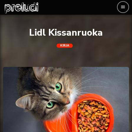
menu
Lidl Kissanruoka
KIRJA