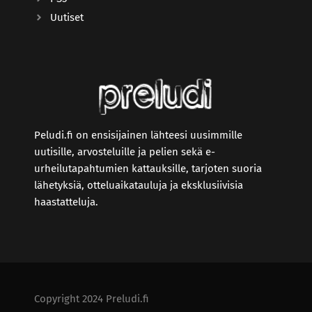
Uutiset
Peludi.fi on ensisijainen lähteesi uusimmille
uutisille, arvosteluille ja pelien sekä e-
urheilutapahtumien kattauksille, tarjoten suoria
lähetyksiä, otteluaikatauluja ja eksklusiivisia
haastatteluja.
Copyright 2024 Preludi.fi