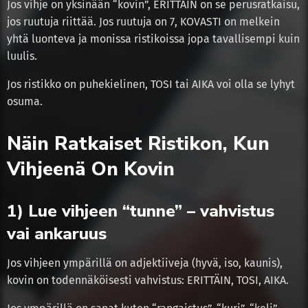
Jos vihje on yksinään “kovin”, ERITTÄIN on se perusratkaisu,
jos ruutuja riittää. Jos ruutuja on 7, KOVASTI on melkein
yhtä luonteva ja monissa ristikoissa jopa tavallisempi kuin
luulis.
Jos ristikko on puhekielinen, TOSI tai AIKA voi olla se lyhyt
osuma.
Näin Ratkaiset Ristikon, Kun
Vihjeenä On Kovin
1) Lue vihjeen “tunne” – vahvistus
vai ankaruus
Jos vihjeen ympärillä on adjektiiveja (hyvä, iso, kaunis),
kovin on todennäköisesti vahvistus: ERITTÄIN, TOSI, AIKA.