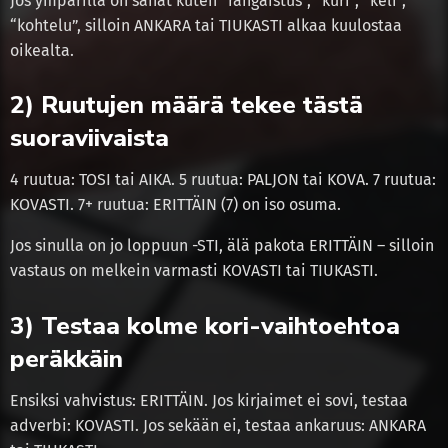
Jos ympärillä on sanat kuten “rangaistus”, “kuri”, “keli”,
“kohtelu”, silloin ANKARA tai TIUKASTI alkaa kuulostaa
oikealta.
2) Ruutujen määrä tekee tästä
suoraviivaista
4 ruutua: TOSI tai AIKA. 5 ruutua: PALJON tai KOVA. 7 ruutua:
KOVASTI. 7+ ruutua: ERITTÄIN (7) on iso osuma.
Jos sinulla on jo loppuun -STI, älä pakota ERITTÄIN – silloin
vastaus on melkein varmasti KOVASTI tai TIUKASTI.
3) Testaa kolme kori-vaihtoehtoa
peräkkäin
Ensiksi vahvistus: ERITTÄIN. Jos kirjaimet ei sovi, testaa
adverbi: KOVASTI. Jos sekään ei, testaa ankaruus: ANKARA