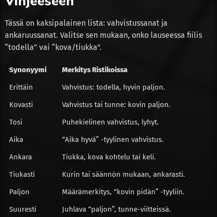
Vihjeeseen
Tässä on kaksipalainen lista: vahvistussanat ja
ankaruussanat. Valitse sen mukaan, onko lauseessa fiilis
“todella” vai “kova/tiukka”.
Synonyymi
Merkitys Ristikoissa
Erittäin
Vahvistus: todella, hyvin paljon.
Kovasti
Vahvistus tai tunne: kovin paljon.
Tosi
Puhekielinen vahvistus, lyhyt.
Aika
“Aika hyvä” -tyylinen vahvistus.
Ankara
Tiukka, kova kohtelu tai keli.
Tiukasti
Kurin tai säännön mukaan, ankarasti.
Paljon
Määrämerkitys, “kovin pidän” -tyyliin.
Suuresti
Juhlava “paljon”, tunne-viitteissä.