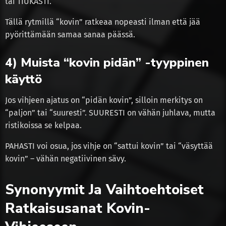
tai TIUKASTI.
Tällä rytmillä “kovin” ratkeaa nopeasti ilman että jää
pyörittämään samaa sanaa päässä.
4) Muista “kovin pidän” -tyyppinen
käyttö
Jos vihjeen ajatus on “pidän kovin”, silloin merkitys on
“paljon” tai “suuresti”. SUURESTI on vähän juhlava, mutta
ristikoissa se kelpaa.
PAHASTI voi osua, jos vihje on “sattui kovin” tai “väsyttää
kovin” – vähän negatiivinen sävy.
Synonyymit Ja Vaihtoehtoiset
Ratkaisusanat Kovin-