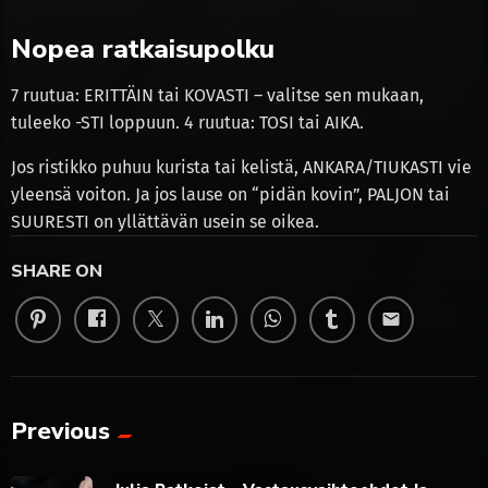
Nopea ratkaisupolku
7 ruutua: ERITTÄIN tai KOVASTI – valitse sen mukaan,
tuleeko -STI loppuun. 4 ruutua: TOSI tai AIKA.
Jos ristikko puhuu kurista tai kelistä, ANKARA/TIUKASTI vie
yleensä voiton. Ja jos lause on “pidän kovin”, PALJON tai
SUURESTI on yllättävän usein se oikea.
SHARE ON
email
Previous