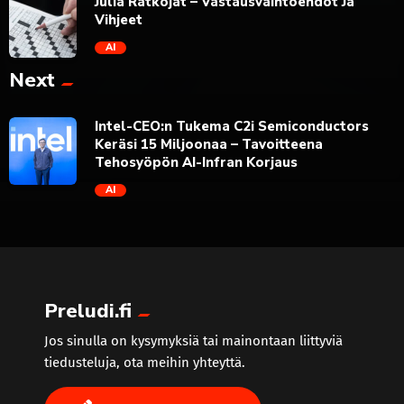
Julia Ratkojat – Vastausvaihtoehdot Ja
Vihjeet
AI
Next
trending_flat
Intel-CEO:n Tukema C2i Semiconductors
Keräsi 15 Miljoonaa – Tavoitteena
Tehosyöpön AI-Infran Korjaus
AI
trending_flat
Preludi.fi
Jos sinulla on kysymyksiä tai mainontaan liittyviä
tiedusteluja, ota meihin yhteyttä.