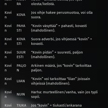
n
RA
olosta/kelistä.
Kovi
Jos vihje hakee perusmuotoa, voi olla
KOVA
n
suora.
Kovi
PAHA
“Kovin väsyttää” = pahasti, kovasti
n
STI
(mahdollinen).
Kovi
KOVA
Suora adverbi, jos vihjeessä “kovin” =
n
STI
kovasti.
Kovi
SUUR
“Kovin pidän” = suuresti, paljon
n
ESTI
(mahdollinen).
Kovi
PALJO
Arkinen määrä, jos “kovin” tarkoittaa
n
N
paljon.
Kovi
“Kovin” voi tarkoittaa “liian” joissain
LIIAN
n
vihjeissä (mahdollinen).
Kovi
Harha: murteellinen/vanha, vain jos tyyli
NUIN
n
sopii.
Kovi
TIUKA
Jos “kovin” = tiukasti/ankarana