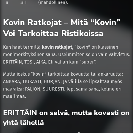
n
STI
(mahdollinen).
Kovin Ratkojat – Mitä “Kovin”
Voi Tarkoittaa Ristikoissa
Kun haet termillä
kovin ratkojat
, “kovin” on klassinen
monimerkityksinen sana. Useimmiten se on vain vahvistus:
ERITTÄIN, TOSI, AIKA. Eli vähän kuin “super”.
Mutta joskus “kovin” tarkoittaa kovuutta tai ankaruutta:
ANKARA, TIUKASTI, HURJAN. Ja välillä se lipsahtaa myös
määräksi: PALJON, SUURESTI. Jep, sama sana, kolme eri
maailmaa.
ERITTÄIN on selvä, mutta kovasti on
yhtä lähellä