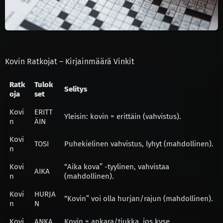
Kovin Ratkojat – Kirjainmäärä Vinkit
Ratk
Tulok
Selitys
oja
set
Kovi
ERITT
Yleisin: kovin = erittäin (vahvistus).
n
ÄIN
Kovi
TOSI
Puhekielinen vahvistus, lyhyt (mahdollinen).
n
Kovi
“Aika kova” -tyylinen, vahvistaa
AIKA
n
(mahdollinen).
Kovi
HURJA
“Kovin” voi olla hurjan/rajun (mahdollinen).
n
N
Kovi
ANKA
Kovin = ankara/tiukka, jos kyse