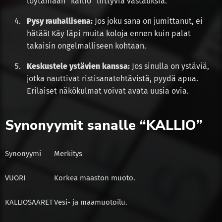
löytämään “kallio” liittyviä vastauksia.
Pysy rauhallisena:
Jos joku sana on jumittanut, ei
hätää! Käy läpi muita koloja ennen kuin palat
takaisin ongelmalliseen kohtaan.
Keskustele ystävien kanssa:
Jos sinulla on ystäviä,
jotka nauttivat ristisanatehtävistä, pyydä apua.
Erilaiset näkökulmat voivat avata uusia ovia.
Synonyymit sanalle “KALLIO”
Synonyymi
Merkitys
VUORI
Korkea maaston muoto.
KALLIOSAARET
Vesi- ja maamuotoilu.