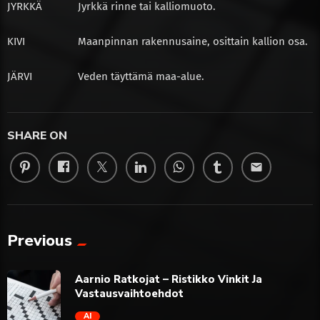
JYRKKÄ
Jyrkkä rinne tai kalliomuoto.
KIVI
Maanpinnan rakennusaine, osittain kallion osa.
JÄRVI
Veden täyttämä maa-alue.
SHARE ON
email
Previous
Aarnio Ratkojat – Ristikko Vinkit Ja
Vastausvaihtoehdot
AI