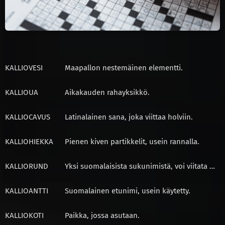
KALLIO
VESI
Maapallon nestemäinen elementti.
KALLIO
UA
Aikakauden rahayksikkö.
KALLIO
CAVUS
Latinalainen sana, joka viittaa holviin.
KALLIO
HIEKKA
Pienen kiven partikkelit, usein rannalla.
KALLIO
RUND
Yksi suomalaisista sukunimistä, voi viitata …
KALLIO
ANTTI
Suomalainen etunimi, usein käytetty.
KALLIO
KOTI
Paikka, jossa asutaan.