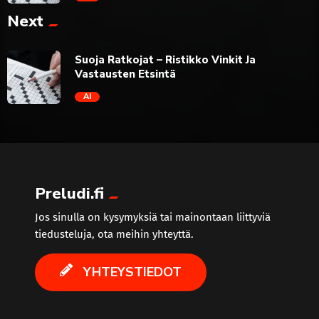
Next
trending_flat
Suoja Ratkojat – Ristikko Vinkit Ja
Vastausten Etsintä
AI
trending_flat
Preludi.fi
Jos sinulla on kysymyksiä tai mainontaan liittyviä
tiedusteluja, ota meihin yhteyttä.
YHTEYSTIEDOT