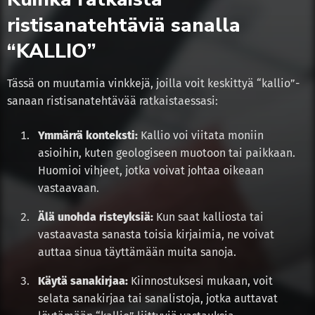
ristisanatehtäviä sanalla
“KALLIO”
Tässä on muutamia vinkkejä, joilla voit keskittyä “kallio”-
sanaan ristisanatehtävää ratkaistaessasi:
Ymmärrä konteksti:
Kallio voi viitata moniin
asioihin, kuten geologiseen muotoon tai paikkaan.
Huomioi vihjeet, jotka voivat johtaa oikeaan
vastaavaan.
Älä unohda risteyksiä:
Kun saat kalliosta tai
vastaavasta sanasta toisia kirjaimia, ne voivat
auttaa sinua täyttämään muita sanoja.
Käytä sanakirjaa:
Kiinnostuksesi mukaan, voit
selata sanakirjaa tai sanalistoja, jotka auttavat