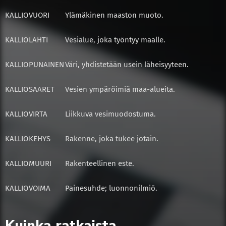
KALLIO
VUORI
Ylämäkinen maaston muoto.
KALLIO
LAHTI
Vesialue, joka työntyy maalle.
KALLIO
PUNAINEN
Väri, yhdistetään usein läheisyyteen.
KALLIO
SAARET
Vesien ympäröimiä maa-alueita.
KALLIO
VIRTA
Liikkuva vesimuodostuma.
KALLIO
KEHYS
Rakenne, joka tukee jotain.
KALLIO
MUURI
Rakenteellinen este.
KALLIO
VOIMA
Painesuhde; luonnonilmiö.
Kuinka ratkaista