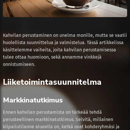
Kahvilan perustaminen on unelma monille, mutta se vaatii
huolellista suunnittelua ja valmistelua. Tässä artikkelissa
käsittelemme vaiheita, joita kahvilan perustamisessa
tulee ottaa huomioon, sekä annamme vinkkejä
onnistumiseen.
Liiketoimintasuunnitelma
Markkinatutkimus
Ennen kahvilan perustamista on tärkeää tehdä
perusteellinen markkinatutkimus. Selvitä, millainen
kilpailutilanne alueella on, ketkä ovat kohderyhmäsi ja