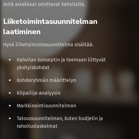
mitä asiakkaat odottavat kahvilalta.
Liiketoimintasuunnitelman
laatiminen
Hyvä liiketoimintasuunnitelma sisältää:
Kahvilan konseptin ja teemaan liittyvät
yksityiskohdat
Kohderyhmän määrittelyn
Kilpailija-analyysin
Markkinointisuunnitelman
Taloussuunnitelman, kuten budjetin ja
rahoituslaskelmat