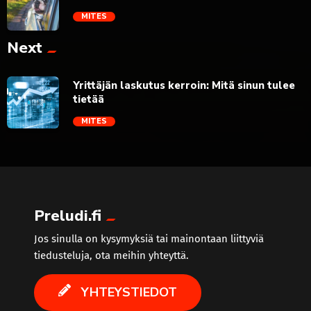
MITES
Next
trending_flat
Yrittäjän laskutus kerroin: Mitä sinun tulee
tietää
MITES
trending_flat
Preludi.fi
Jos sinulla on kysymyksiä tai mainontaan liittyviä
tiedusteluja, ota meihin yhteyttä.
YHTEYSTIEDOT