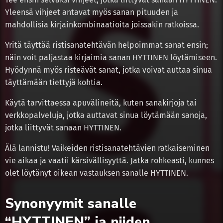
Yleensä vihjeet antavat myös sanan pituuden ja
mahdollisia kirjainkombinaatioita joissakin ratkoissa.
Yritä täyttää ristisanatehtävän helpoimmat sanat ensin;
näin voit paljastaa kirjaimia sanan HYTTINEN löytämiseen.
Hyödynnä myös risteävät sanat, jotka voivat auttaa sinua
täyttämään tiettyjä kohtia.
Käytä tarvittaessa apuvälineitä, kuten sanakirjoja tai
verkkopalveluja, jotka auttavat sinua löytämään sanoja,
jotka liittyvät sanaan HYTTINEN.
Älä lannistu! Vaikeiden ristisanatehtävien ratkaiseminen
vie aikaa ja vaatii kärsivällisyyttä. Jatka rohkeasti, kunnes
olet löytänyt oikean vastauksen sanalle HYTTINEN.
Synonyymit sanalle
“HYTTINEN” ja niiden