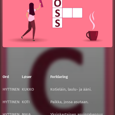
Ord
Løser
Forklaring
HYTTINEN
KUKKO
Kotieläin, laulu- ja ääni.
HYTTINEN
KOTI
Paikka, jossa asutaan.
HYTTINEN
MAJA
Yksinkertainen asuinrakennus.