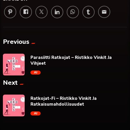
email
Previous
Parasiitti Ratkojat – Ristikko Vinkit Ja
Vihjeet
AI
Next
trending_flat
Ratkojat-Fi – Ristikko Vinkit Ja
Ratkaisumahdollisuudet
AI