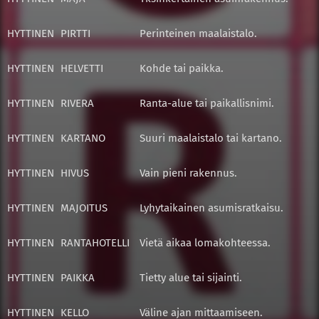
HYTTINEN
PIRTTI
Perinteinen maalaistalo.
HYTTINEN
HELVETTI
Kohde tai paikka.
HYTTINEN
RIVERA
Ranta-alue tai paikallisnimi.
HYTTINEN
KARTANO
Suuri maalaistalo tai kartano.
HYTTINEN
HIVUS
Vain pieni rakennus.
HYTTINEN
MAJOITUS
Lyhytaikainen asumisratkaisu.
HYTTINEN
RANTAHOTELLI
Vietä aikaa lomakohteessa.
HYTTINEN
PAIKKA
Tietty alue tai sijainti.
HYTTINEN
KELLO
Väline ajan mittaamiseen.