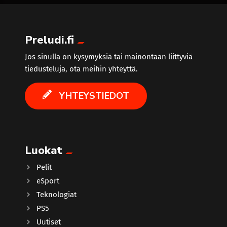
trending_flat
Preludi.fi
Jos sinulla on kysymyksiä tai mainontaan liittyviä
tiedusteluja, ota meihin yhteyttä.
YHTEYSTIEDOT
Luokat
Pelit
eSport
Teknologiat
PS5
Uutiset