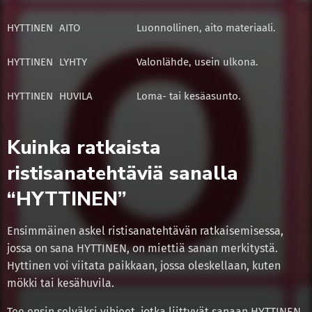
HYTTINEN
AITO
Luonnollinen, aito materiaali.
HYTTINEN
LYHTY
Valonlähde, usein ulkona.
HYTTINEN
HUVILA
Loma- tai kesäasunto.
Kuinka ratkaista
ristisanatehtäviä sanalla
“HYTTINEN”
Ensimmäinen askel ristisanatehtävän ratkaisemisessa,
jossa on sana HYTTINEN, on miettiä sanan merkitystä.
Hyttinen voi viitata paikkaan, jossa oleskellaan, kuten
mökki tai kesähuvila.
Tee ensin selväksi vihjeet, jotka liittyvät sanaan HYTTINEN.