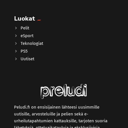
Luokat
Pelit
eSport
Teknologiat
PS5
Uutiset
Peludi.fi on ensisijainen lähteesi uusimmille
uutisille, arvosteluille ja pelien sekä e-
urheilutapahtumien kattauksille, tarjoten suoria
lähetyksiä, otteluaikatauluja ja eksklusiivisia