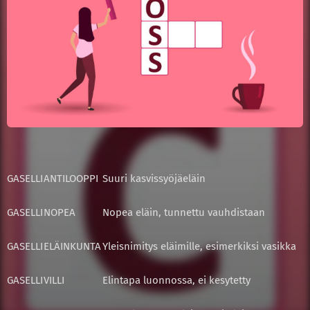
GASELLI
ANTILOOPPI
Suuri kasvissyöjäeläin
GASELLI
NOPEA
Nopea eläin, tunnettu vauhdistaan
GASELLI
ELÄINKUNTA
Yleisnimitys eläimille, esimerkiksi vasikka
GASELLI
VILLI
Elintapa luonnossa, ei kesytetty