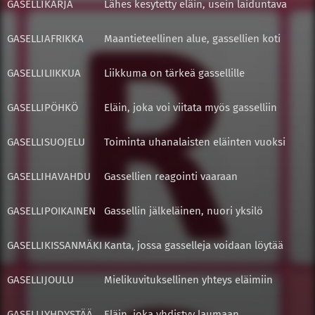
GASELLI
KARJA
Lähes kesytetty eläin, usein laiduntava
GASELLI
AFRIKKA
Maantieteellinen alue, gassellien koti
GASELLI
LIIKKUA
Liikkuma on tärkeä gassellille
GASELLI
PÖHKÖ
Eläin, joka voi viitata myös gasselliin
GASELLI
SUOJELU
Toiminta uhanalaisten eläinten vuoksi
GASELLI
HAVAHDU
Gassellien reagointi vaaraan
GASELLI
POIKAINEN
Gassellin jälkeläinen, nuori yksilö
GASELLI
KISSANMÄKI
Kanta, jossa gasselleja voidaan löytää
GASELLI
JOULU
Mielikuvituksellinen yhteys eläimiin
GASELLI
YHDYSTÄÄ
Eläin, joka yhdistyy laumaan