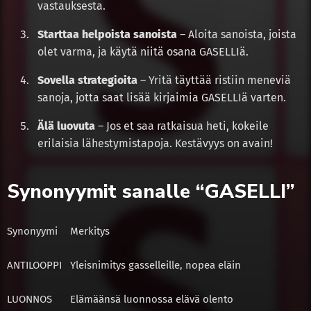
vastauksesta.
Starttaa helpoista sanoista
– Aloita sanoista, joista
olet varma, ja käytä niitä osana GASELLIä.
Sovella strategioita
– Yritä täyttää ristiin meneviä
sanoja, jotta saat lisää kirjaimia GASELLIä varten.
Älä luovuta
– Jos et saa ratkaisua heti, kokeile
erilaisia lähestymistapoja. Kestävyys on avain!
Synonyymit sanalle “GASELLI”
Synonyymi
Merkitys
ANTILOOPPI
Yleisnimitys gasselleille, nopea eläin
LUONNOS
Elämäänsä luonnossa elävä olento