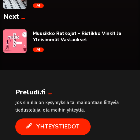
AI
Next
trending_flat
Muusikko Ratkojat – Ristikko Vinkit Ja
Yleisimmät Vastaukset
AI
trending_flat
Preludi.fi
Jos sinulla on kysymyksiä tai mainontaan liittyviä
tiedusteluja, ota meihin yhteyttä.
YHTEYSTIEDOT