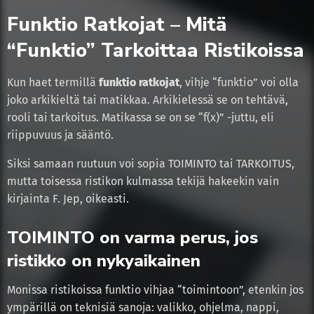
Funktio Ratkojat – Mitä
“Funktio” Tarkoittaa Ristikoissa
Kun haet termillä
funktio ratkojat
, vihje “funktio” voi olla
joko arkikieltä tai matikkaa. Arkikielessä se on tehtävä,
rooli tai tarkoitus. Matikassa se on se “f(x)” -juttu, eli
riippuvuus ja sääntö.
Siksi samaan ruutuun voi sopia TOIMINTO tai TARKOITUS,
mutta toisessa ristikon kulmassa tekijä hakeekin vain
kirjainta F. Jep, oikeasti.
TOIMINTO on varma perus, jos
ristikko on nykyaikainen
Monissa ristikoissa funktio vihjaa “toimintoon”, etenkin jos
ympärillä on teknisiä sanoja: valikko, ohjelma, nappi,