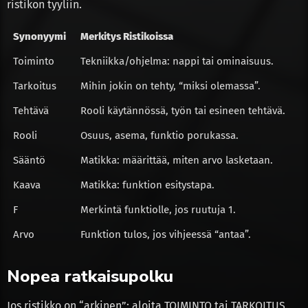
ristikon tyyliin.
Synonyymi
Merkitys Ristikoissa
Toiminto
Tekniikka/ohjelma: nappi tai ominaisuus.
Tarkoitus
Mihin jokin on tehty, “miksi olemassa”.
Tehtävä
Rooli käytännössä, työn tai esineen tehtävä.
Rooli
Osuus, asema, funktio porukassa.
Sääntö
Matikka: määrittää, miten arvo lasketaan.
Kaava
Matikka: funktion esitystapa.
F
Merkintä funktiolle, jos ruutuja 1.
Arvo
Funktion tulos, jos vihjeessä “antaa”.
Nopea ratkaisupolku
Jos ristikko on “arkinen”: aloita TOIMINTO tai TARKOITUS.