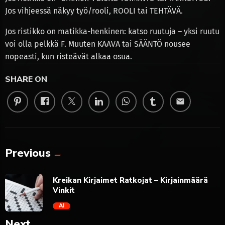
Jos vihjeessä näkyy työ/rooli, ROOLI tai TEHTÄVÄ.
Jos ristikko on matikka-henkinen: katso ruutuja – yksi ruutu
voi olla pelkkä F. Muuten KAAVA tai SÄÄNTÖ nousee
nopeasti, kun risteävät alkaa osua.
SHARE ON
email
Previous
Kreikan Kirjaimet Ratkojat – Kirjainmäärä
Vinkit
AI
Next