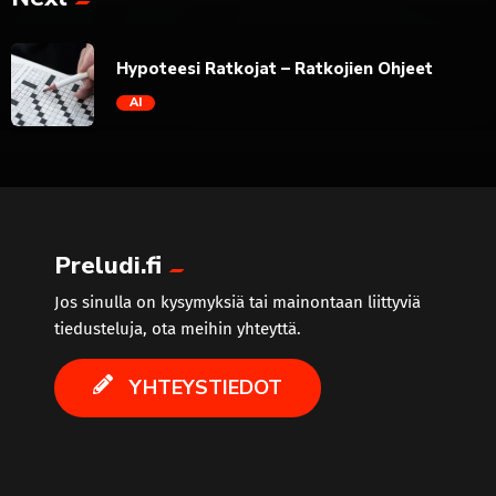
trending_flat
Hypoteesi Ratkojat – Ratkojien Ohjeet
AI
trending_flat
Preludi.fi
Jos sinulla on kysymyksiä tai mainontaan liittyviä
tiedusteluja, ota meihin yhteyttä.
YHTEYSTIEDOT