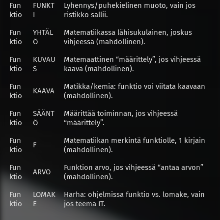
Fun
FUNKT
Lyhennys/puhekielinen muoto, vain jos
ktio
I
ristikko sallii.
Fun
YHTÄL
Matematiikassa lähisukulainen, joskus
ktio
Ö
vihjeessä (mahdollinen).
Fun
KUVAU
Matemaattinen “määrittely”, jos vihjeessä
ktio
S
kaava (mahdollinen).
Fun
Matikka/kemia: funktio voi viitata kaavaan
KAAVA
ktio
(mahdollinen).
Fun
SÄÄNT
Määrittää toiminnan, jos vihjeessä
ktio
Ö
“määrittely”.
Fun
Matematiikan merkintä funktiolle, 1 kirjain
F
ktio
(mahdollinen).
Fun
Funktion arvo, jos vihjeessä “antaa arvon”
ARVO
ktio
(mahdollinen).
Fun
LOMAK
Harha: ohjelmissa funktio vs. lomake, vain
ktio
E
jos teema IT.