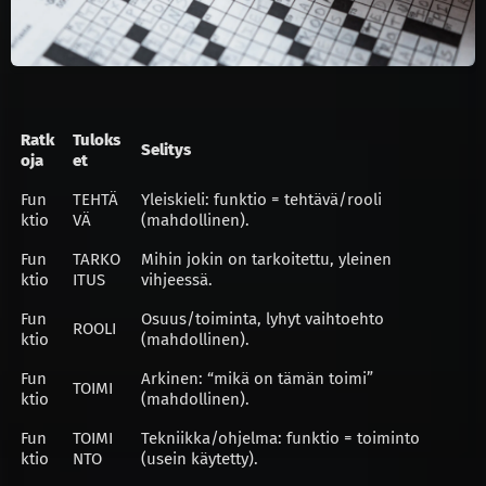
Ratk
Tuloks
Selitys
oja
et
Fun
TEHTÄ
Yleiskieli: funktio = tehtävä/rooli
ktio
VÄ
(mahdollinen).
Fun
TARKO
Mihin jokin on tarkoitettu, yleinen
ktio
ITUS
vihjeessä.
Fun
Osuus/toiminta, lyhyt vaihtoehto
ROOLI
ktio
(mahdollinen).
Fun
Arkinen: “mikä on tämän toimi”
TOIMI
ktio
(mahdollinen).
Fun
TOIMI
Tekniikka/ohjelma: funktio = toiminto
ktio
NTO
(usein käytetty).