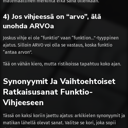
matemaattinen merkintä eikä sana ollenkaan.
4) Jos vihjeessä on “arvo”, älä
unohda ARVOa
Joskus vihje ei ole “funktio” vaan “funktion…”-tyyppinen
ajatus. Silloin ARVO voi olla se vastaus, koska funktio
“antaa arvon”.
Tää on vähän kiero, mutta ristikoissa tapahtuu koko ajan.
Synonyymit Ja Vaihtoehtoiset
Ratkaisusanat Funktio-
Vihjeeseen
Tässä on kaksi koriin jaettu ajatus: arkikielen synonyymit ja
matikan lähellä olevat sanat. Valitse se kori, joka sopii