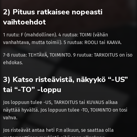
2) Pituus ratkaisee nopeasti
vaihtoehdot
1 ruutu: F (mahdollinen). 4 ruutua: TOIMI (vähän
vanhahtava, mutta toimii). 5 ruutua: ROOLI tai KAAVA.
7-8 ruutua: TEHTÄVÄ, TOIMINTO. 9 ruutua: TARKOITUS on iso
ehdokas.
3) Katso risteävistä, näkyykö “-US”
tai “-TO” -loppu
Jos loppuun tulee -US, TARKOITUS tai KUVAUS alkaa
näyttää hyvältä. Jos loppuun tulee -TO, TOIMINTO on tosi
vahva.
Jos risteävät antaa heti F:n alkuun, se saattaa olla