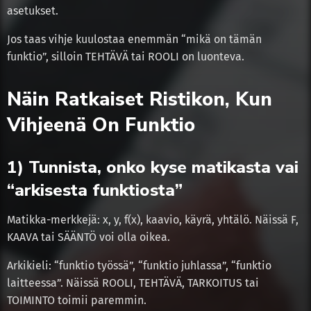
asetukset.
Jos taas vihje kuulostaa enemmän “mikä on tämän
funktio”, silloin TEHTÄVÄ tai ROOLI on luonteva.
Näin Ratkaiset Ristikon, Kun
Vihjeenä On Funktio
1) Tunnista, onko kyse matikasta vai
“arkisesta funktiosta”
Matikka-merkkejä: x, y, f(x), kaavio, käyrä, yhtälö. Näissä F,
KAAVA tai SÄÄNTÖ voi olla oikea.
Arkikieli: “funktio työssä”, “funktio juhlassa”, “funktio
laitteessa”. Näissä ROOLI, TEHTÄVÄ, TARKOITUS tai
TOIMINTO toimii paremmin.