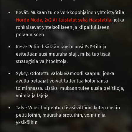
Kevät: Mukaan tulee verkkopohjainen yhteistyötila,
Horde Mode, 2v2 AI-taistelut sekä Haastetila
, jotka
rohkaisevat yhteisölliseen ja kilpailulliseen
pelaamiseen.
Kesä: Peliin lisätään täysin uusi PvP-tila ja
esitellään uusi muurahaislaji, mikä tuo lisää
strategisia vaihtoehtoja.
Syksy: Odotettu valokuvamoodi saapuu, jonka
avulla pelaajat voivat tallentaa koloniansa
toiminnassa. Lisäksi mukaan tulee uusia pelitiloja,
voimia ja lajeja.
Talvi: Vuosi huipentuu lisäsisältöön, kuten uusiin
pelitiloihin, muurahaisrotuihin, voimiin ja
yksiköihin.