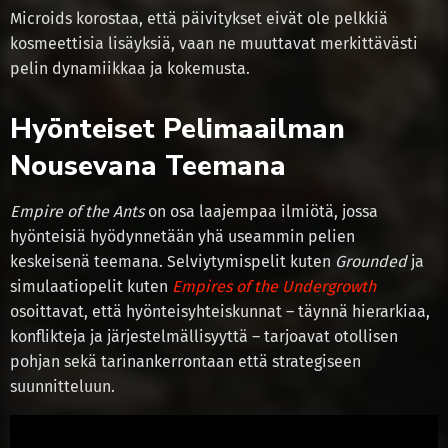
Microids korostaa, että päivitykset eivät ole pelkkiä
kosmeettisia lisäyksiä, vaan ne muuttavat merkittävästi
pelin dynamiikkaa ja kokemusta.
Hyönteiset Pelimaailman
Nousevana Teemana
Empire of the Ants
on osa laajempaa ilmiötä, jossa
hyönteisiä hyödynnetään yhä useammin pelien
keskeisenä teemana. Selviytymispelit kuten
Grounded
ja
simulaatiopelit kuten
Empires of the Undergrowth
osoittavat, että hyönteisyhteiskunnat – täynnä hierarkiaa,
konflikteja ja järjestelmällisyyttä – tarjoavat otollisen
pohjan sekä tarinankerrontaan että strategiseen
suunnitteluun.