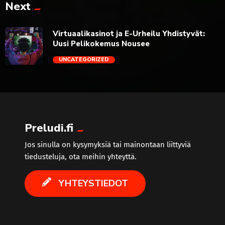
Next
trending_flat
Virtuaalikasinot ja E-Urheilu Yhdistyvät:
Uusi Pelikokemus Nousee
UNCATEGORIZED
trending_flat
Preludi.fi
Jos sinulla on kysymyksiä tai mainontaan liittyviä
tiedusteluja, ota meihin yhteyttä.
YHTEYSTIEDOT