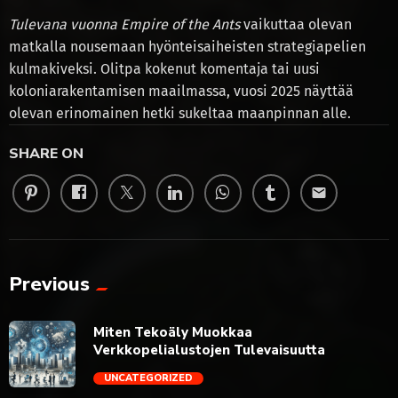
Tulevana vuonna Empire of the Ants
vaikuttaa olevan
matkalla nousemaan hyönteisaiheisten strategiapelien
kulmakiveksi. Olitpa kokenut komentaja tai uusi
koloniarakentamisen maailmassa, vuosi 2025 näyttää
olevan erinomainen hetki sukeltaa maanpinnan alle.
SHARE ON
email
Previous
Miten Tekoäly Muokkaa
Verkkopelialustojen Tulevaisuutta
UNCATEGORIZED