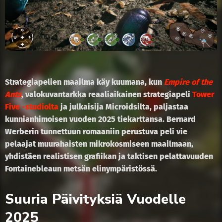
Strategiapelien maailma käy kuumana, kun
Empire of the
Ants
, valokuvantarkka reaaliaikainen strategiapeli
Tower
Five -studiolta
ja julkaisija Microidsilta, paljastaa
kunnianhimoisen vuoden 2025 tiekarttansa. Bernard
Werberin tunnettuun romaaniin perustuva peli vie
pelaajat muurahaisten mikrokosmiseen maailmaan,
yhdistäen realistisen grafiikan ja taktisen pelattavuuden
Fontainebleaun metsän elinympäristössä.
Suuria Päivityksiä Vuodelle
2025