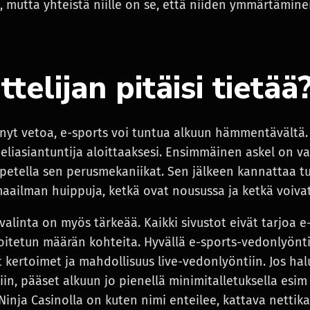
, mutta yhteistä niille on se, että niiden ymmärtämine
ttelijan pitäisi tietää
önyt vetoa, e-sports voi tuntua alkuun hämmentävältä. 
peliasiantuntija aloittaaksesi. Ensimmäinen askel on vali
opetella sen perusmekaniikat. Sen jälkeen kannattaa tu
maailman huippuja, ketkä ovat nousussa ja ketkä voivat
alinta on myös tärkeää. Kaikki sivustot eivät tarjoa 
joitetun määrän kohteita. Hyvällä e-sports-vedonlyönti
ut kertoimet ja mahdollisuus live-vedonlyöntiin. Jos hal
in, pääset alkuun jo pienellä minimitalletuksella esim 
 Ninja Casinolla on kuten nimi enteilee, kattava nettika