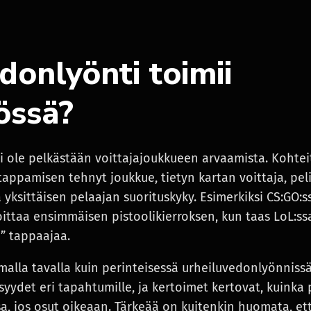
donlyönti toimii
össä?
i ole pelkästään voittajajoukkueen arvaamista. Kohteit
tappamisen tehnyt joukkue, tietyn kartan voittaja, pe
pa yksittäisen pelaajan suorituskyky. Esimerkiksi CS:GO:
oittaa ensimmäisen pistoolikierroksen, kun taas LoL:s
” tappaajaa.
malla tavalla kuin perinteisessä urheiluvedonlyönnissä
ydet eri tapahtumille, ja kertoimet kertovat, kuinka 
a, jos osut oikeaan. Tärkeää on kuitenkin huomata, et