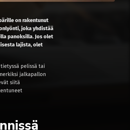
ärille on rakentunut
nlyönti, joka yhdistää
la panoksilla. Jos olet
esta lajista, olet
ietyssä pelissä tai
merkiksi jalkapallon
vät siitä
akentuneet
nnissä