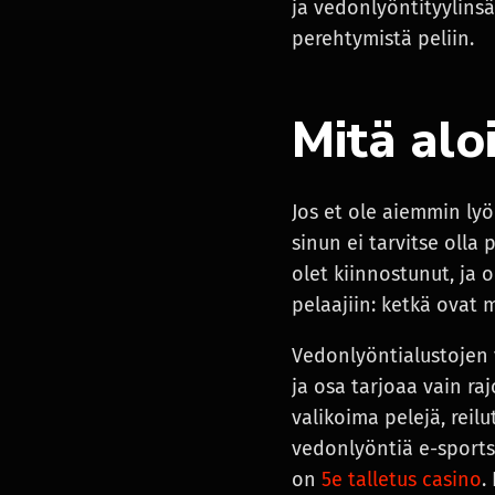
ja vedonlyöntityylinsä
perehtymistä peliin.
Mitä aloi
Jos et ole aiemmin ly
sinun ei tarvitse olla 
olet kiinnostunut, ja 
pelaajiin: ketkä ovat 
Vedonlyöntialustojen v
ja osa tarjoaa vain ra
valikoima pelejä, reil
vedonlyöntiä e-sportsi
on
5e talletus casino
.