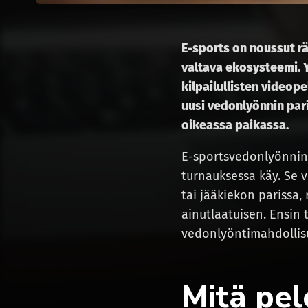
E-sports on noussut r
valtava ekosysteemi. 
kilpailullisten videop
uusi vedonlyönnin par
oikeassa paikassa.
E-sportsvedonlyönnin p
turnauksessa käy. Se v
tai jääkiekon parissa, 
ainutlaatuisen. Ensin 
vedonlyöntimahdollisu
Mitä pel