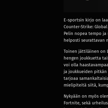
E-sportsin kirjo on la
Counter-Strike: Globa
Pelin nopea tempo ja 
helposti seurattavan m
Toinen jättiläinen on 
hengen joukkuetta tai
voi olla haastavampaa,
ja joukkueiden pitkän a
tarjoaa samankaltaisi
mielipiteitä siitä, kum
Nykyään on myös ole
Fortnite, sekä urheilu