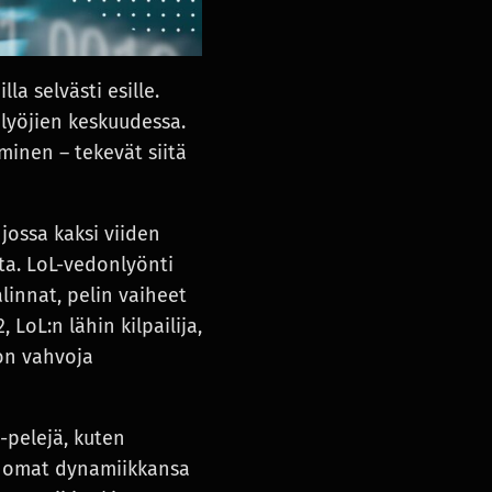
a selvästi esille.
nlyöjien keskuudessa.
inen – tekevät siitä
jossa kaksi viiden
ta. LoL-vedonlyönti
linnat, pelin vaiheet
LoL:n lähin kilpailija,
 on vahvoja
 -pelejä, kuten
 on omat dynamiikkansa