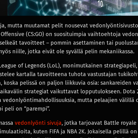
aja, mutta muutamat pelit nousevat vedonlyöntisivustoill
l Offensive (CS:GO) on suosituimpia vaihtoehtoja vedo
selkeät tavoitteet – pommin asettaminen tai puolustam
yös niille, jotka eivät ole syvällä pelin mekaniikassa.
League of Legends (LoL), monimutkainen strategiapeli, 
stelee kartalla tavoitteena tuhota vastustajan tukikoh
 koska pelissä on paljon liikkuvia osia: sankareiden va
ikavälin strategiat vaikuttavat lopputulokseen. Dota 2, 
a vedonlyöntimahdollisuuksia, mutta pelaajien välillä
pi peli on “parempi”.
massa
vedonlyönti sivuja
, jotka tarjoavat Battle royale
simulaatioita, kuten FIFA ja NBA 2K. Jokaisella pelillä