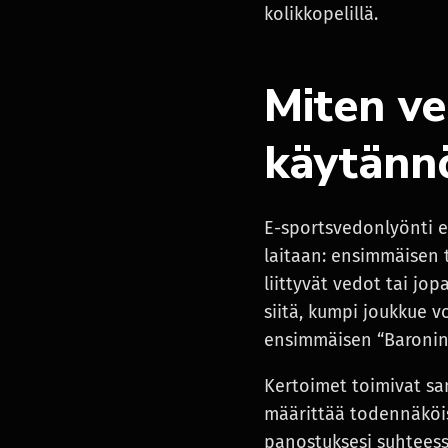
kolikkopelillä.
Miten ve
käytänn
E-sportsvedonlyönti e
laitaan: ensimmäisen 
liittyvät vedot tai jo
siitä, kumpi joukkue v
ensimmäisen “Baronin
Kertoimet toimivat sa
määrittää todennäköisy
panostuksesi suhteess