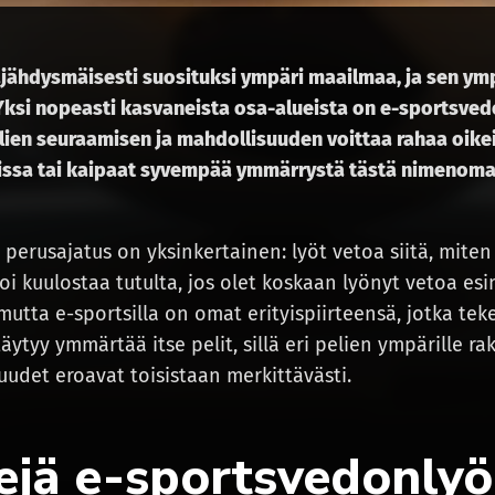
äjähdysmäisesti suosituksi ympäri maailmaa, ja sen ymp
Yksi nopeasti kasvaneista osa-alueista on e-sportsvedo
elien seuraamisen ja mahdollisuuden voittaa rahaa oikeil
issa tai kaipaat syvempää ymmärrystä tästä nimenomais
erusajatus on yksinkertainen: lyöt vetoa siitä, miten t
oi kuulostaa tutulta, jos olet koskaan lyönyt vetoa esi
mutta e-sportsilla on omat erityispiirteensä, jotka teke
täytyy ymmärtää itse pelit, sillä eri pelien ympärille r
udet eroavat toisistaan merkittävästi.
ejä e-sportsvedonlyö