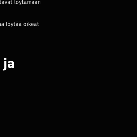
ttavat löytämään
aa löytää oikeat
 ja