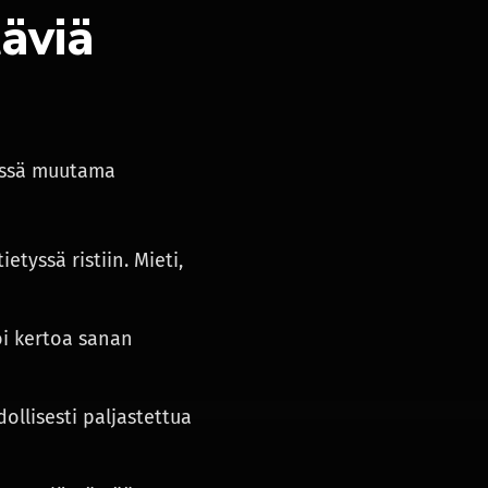
täviä
lessä muutama
tyssä ristiin. Mieti,
oi kertoa sanan
llisesti paljastettua