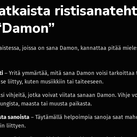
atkaista ristisanateh
 “Damon”
kaistessa, joissa on sana Damon, kannattaa pitää mie
ti
– Yritä ymmärtää, mitä sana Damon voisi tarkoittaa tie
e liittyy, kuten musiikkiin tai taiteeseen.
si vihjeitä, jotka voivat viitata sanaan Damon. Vihje v
ungista, maasta tai muusta paikasta.
ta sanoista
– Täytämällä helpoimpia sanoja saat mahdo
n liittyen.