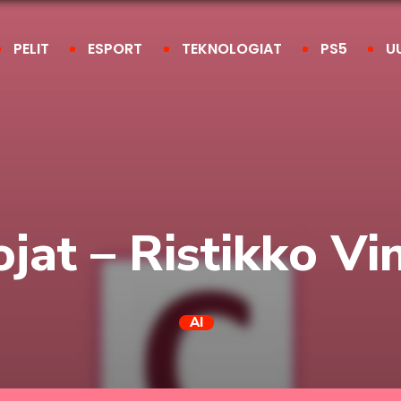
PELIT
ESPORT
TEKNOLOGIAT
PS5
U
at – Ristikko Vink
AI