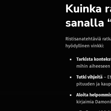
Kuinka r
sanalla
Ristisanatehtäviä rat
hyödyllinen vinkki:
Tarkista konteks
mihin aiheeseen s
Tutki vihjeitä
– Et
pituuden ja kaup
Aloita helpommis
kirjaimia Damonii