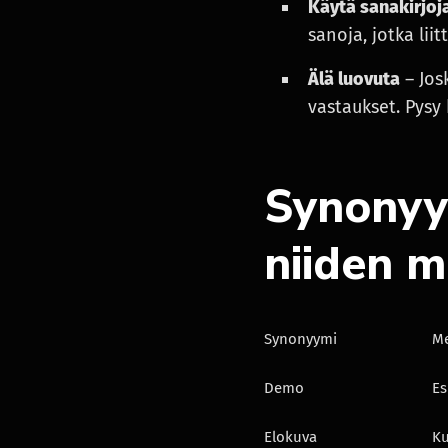
Käytä sanakirjoj
sanoja, jotka li
Älä luovuta
– Jos
vastaukset. Pysy 
Synonyy
niiden m
Synonyymi
Me
Demo
Es
Elokuva
Ku