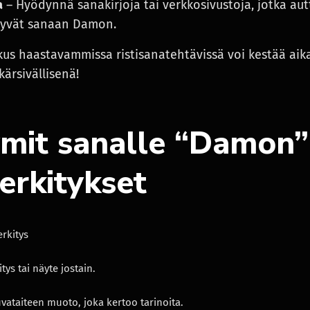
a
– Hyödynnä sanakirjoja tai verkkosivustoja, jotka au
ittyvät sanaan Damon.
kus haastavammissa ristisanatehtävissä voi kestää aik
kärsivällisenä!
mit sanalle “Damon”
erkitykset
rkitys
itys tai näyte jostain.
vataiteen muoto, joka kertoo tarinoita.