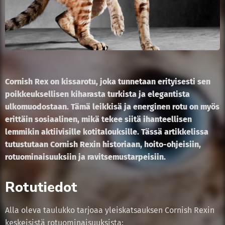
Cornish Rex on kissarotu, joka tunnetaan erityisesti sen
poikkeuksellisen kiharasta turkista ja elegantista
ulkomuodostaan. Tämä leikkisä ja energinen rotu on myös
erittäin sosiaalinen, mikä tekee siitä ihanteellisen
lemmikin aktiivisille kotitalouksille. Tässä artikkelissa
tutustutaan Cornish Rexin historiaan, hoito-ohjeisiin,
rotuominaisuuksiin ja ravitsemustarpeisiin.
Rotutiedot
Alla oleva taulukko tarjoaa yleiskatsauksen Cornish Rexin
keskeisistä rotuominaisuuksista: