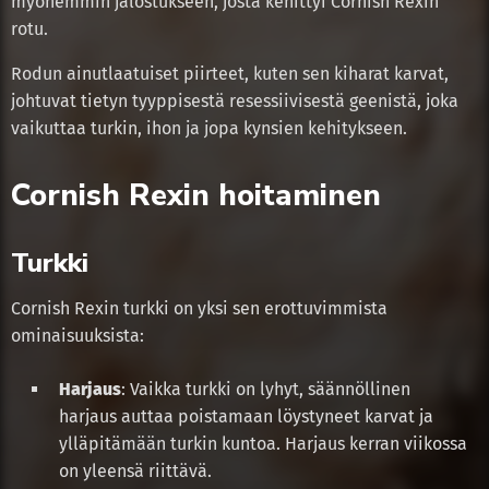
myöhemmin jalostukseen, josta kehittyi Cornish Rexin
rotu.
Rodun ainutlaatuiset piirteet, kuten sen kiharat karvat,
johtuvat tietyn tyyppisestä resessiivisestä geenistä, joka
vaikuttaa turkin, ihon ja jopa kynsien kehitykseen.
Cornish Rexin hoitaminen
Turkki
Cornish Rexin turkki on yksi sen erottuvimmista
ominaisuuksista:
Harjaus
: Vaikka turkki on lyhyt, säännöllinen
harjaus auttaa poistamaan löystyneet karvat ja
ylläpitämään turkin kuntoa. Harjaus kerran viikossa
on yleensä riittävä.