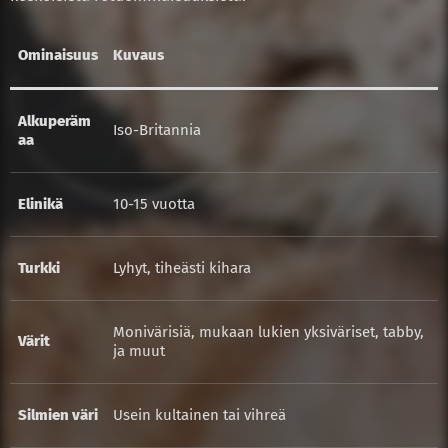
Ominaisuus
Kuvaus
Alkuperäm
Iso-Britannia
aa
Elinikä
10-15 vuotta
Turkki
Lyhyt, tiheästi kihara
Monivärisiä, mukaan lukien yksiväriset, tabby,
Värit
ja muut
Silmien väri
Usein kultainen tai vihreä