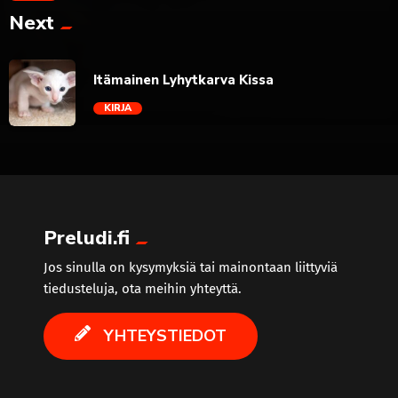
Next
Itämainen Lyhytkarva Kissa
KIRJA
trending_flat
Preludi.fi
Jos sinulla on kysymyksiä tai mainontaan liittyviä
tiedusteluja, ota meihin yhteyttä.
YHTEYSTIEDOT