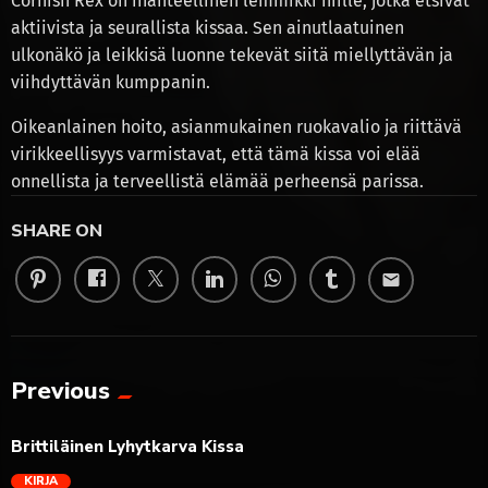
Cornish Rex on ihanteellinen lemmikki niille, jotka etsivät
aktiivista ja seurallista kissaa. Sen ainutlaatuinen
ulkonäkö ja leikkisä luonne tekevät siitä miellyttävän ja
viihdyttävän kumppanin.
Oikeanlainen hoito, asianmukainen ruokavalio ja riittävä
virikkeellisyys varmistavat, että tämä kissa voi elää
onnellista ja terveellistä elämää perheensä parissa.
SHARE ON
email
Previous
Brittiläinen Lyhytkarva Kissa
KIRJA