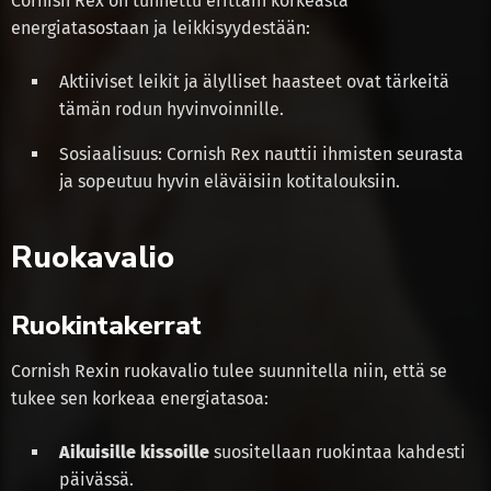
Cornish Rex on tunnettu erittäin korkeasta
energiatasostaan ja leikkisyydestään:
Aktiiviset leikit ja älylliset haasteet ovat tärkeitä
tämän rodun hyvinvoinnille.
Sosiaalisuus: Cornish Rex nauttii ihmisten seurasta
ja sopeutuu hyvin eläväisiin kotitalouksiin.
Ruokavalio
Ruokintakerrat
Cornish Rexin ruokavalio tulee suunnitella niin, että se
tukee sen korkeaa energiatasoa:
Aikuisille kissoille
suositellaan ruokintaa kahdesti
päivässä.