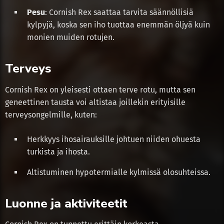
Pesu
: Cornish Rex saattaa tarvita säännöllisiä
kylpyjä, koska sen iho tuottaa enemmän öljyä kuin
monien muiden rotujen.
Terveys
Cornish Rex on yleisesti ottaen terve rotu, mutta sen
geneettinen tausta voi altistaa joillekin erityisille
terveysongelmille, kuten:
Herkkyys ihosairauksille johtuen niiden ohuesta
turkista ja ihosta.
Altistuminen hypotermialle kylmissä olosuhteissa.
Luonne ja aktiviteetit