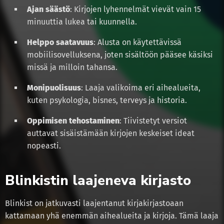
Ajan säästö
: Kirjojen lyhennelmät vievät vain 15
minuuttia lukea tai kuunnella.
Helppo saatavuus
: Alusta on käytettävissä
mobiilisovelluksena, joten sisältöön pääsee käsiksi
missä ja milloin tahansa.
Monipuolisuus
: Laaja valikoima eri aihealueita,
kuten psykologia, bisnes, terveys ja historia.
Oppimisen tehostaminen
: Tiivistetyt versiot
auttavat sisäistämään kirjojen keskeiset ideat
nopeasti.
Blinkistin laajeneva kirjasto
Blinkist on jatkuvasti laajentanut kirjakirjastoaan
kattamaan yhä enemmän aihealueita ja kirjoja. Tämä laaja