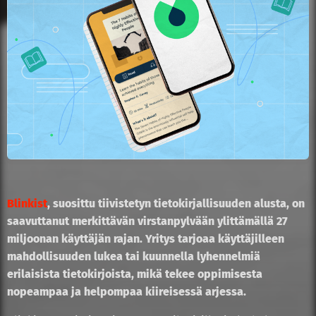
Blinkist
, suosittu tiivistetyn tietokirjallisuuden alusta, on
saavuttanut merkittävän virstanpylvään ylittämällä 27
miljoonan käyttäjän rajan. Yritys tarjoaa käyttäjilleen
mahdollisuuden lukea tai kuunnella lyhennelmiä
erilaisista tietokirjoista, mikä tekee oppimisesta
nopeampaa ja helpompaa kiireisessä arjessa.