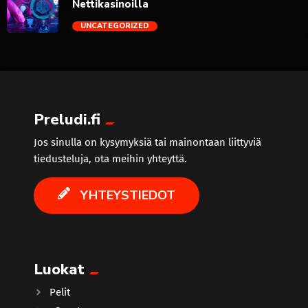
Nettikasinoilla
UNCATEGORIZED
trending_flat
Preludi.fi
Jos sinulla on kysymyksiä tai mainontaan liittyviä
tiedusteluja, ota meihin yhteyttä.
YHTEYSTIEDOT
Luokat
Pelit