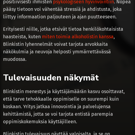
positiivisesti ihmisten
psykologiseen hyvinvointiin
. Nopea
pääsy tietoon voi vähentää stressiä ja ahdistusta, joka
liittyy informaation paljouteen ja ajan puutteeseen.
Erityisesti niille, jotka etsivät tietoa henkilökohtaisista
haasteista, kuten
miten toimia alkoholistin kanssa
,
Blinkistin lyhennelmät voivat tarjota arvokkaita
näkökulmia ja neuvoja helposti ymmärrettävässä
muodossa.
Tulevaisuuden näkymät
Blinkistin menestys ja käyttäjämäärän kasvu osoittavat,
että tarve tehokkaalle oppimiselle on suurempi kuin
koskaan. Yritys jatkaa innovointia ja palvelujensa
kehittämistä, jotta se voi tarjota entistä parempia
oppimiskokemuksia käyttäjilleen.
Blinkistin tulevaisuus näyttää valoisalta, ja se on