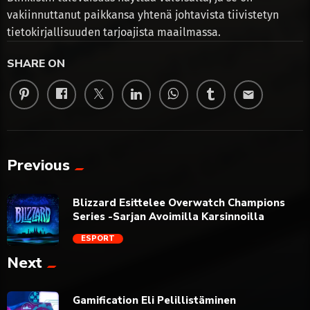
vakiinnuttanut paikkansa yhtenä johtavista tiivistetyn
tietokirjallisuuden tarjoajista maailmassa.
SHARE ON
email
Previous
Blizzard Esittelee Overwatch Champions
Series -Sarjan Avoimilla Karsinnoilla
ESPORT
Next
trending_flat
Gamification Eli Pelillistäminen