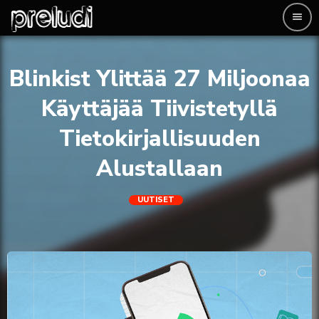
menu
Blinkist Ylittää 27 Miljoonaa
Käyttäjää Tiivistetyllä
Tietokirjallisuuden
Alustallaan
UUTISET