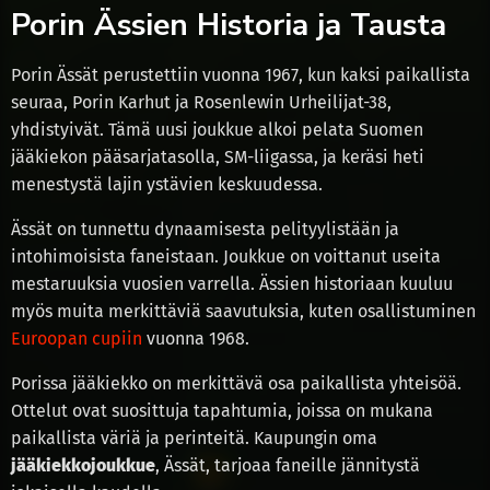
Porin Ässien Historia ja Tausta
Porin Ässät perustettiin vuonna 1967, kun kaksi paikallista
seuraa, Porin Karhut ja Rosenlewin Urheilijat-38,
yhdistyivät. Tämä uusi joukkue alkoi pelata Suomen
jääkiekon pääsarjatasolla, SM-liigassa, ja keräsi heti
menestystä lajin ystävien keskuudessa.
Ässät on tunnettu dynaamisesta pelityylistään ja
intohimoisista faneistaan. Joukkue on voittanut useita
mestaruuksia vuosien varrella. Ässien historiaan kuuluu
myös muita merkittäviä saavutuksia, kuten osallistuminen
Euroopan cupiin
vuonna 1968.
Porissa jääkiekko on merkittävä osa paikallista yhteisöä.
Ottelut ovat suosittuja tapahtumia, joissa on mukana
paikallista väriä ja perinteitä. Kaupungin oma
jääkiekkojoukkue
, Ässät, tarjoaa faneille jännitystä