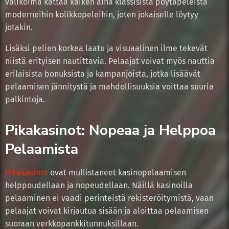
valikoima kattaa kaiken aina klassisista pöytäpeleistä
moderneihin kolikkopeleihin, joten jokaiselle löytyy
jotakin.
Lisäksi pelien korkea laatu ja visuaalinen ilme tekevät
niistä erityisen nautittavia. Pelaajat voivat myös nauttia
erilaisista bonuksista ja kampanjoista, jotka lisäävät
pelaamisen jännitystä ja mahdollisuuksia voittaa suuria
palkintoja.
Pikakasinot: Nopeaa ja Helppoa
Pelaamista
Pikakasinot
ovat mullistaneet kasinopelaamisen
helppoudellaan ja nopeudellaan. Näillä kasinoilla
pelaaminen ei vaadi perinteistä rekisteröitymistä, vaan
pelaajat voivat kirjautua sisään ja aloittaa pelaamisen
suoraan verkkopankkitunnuksillaan.