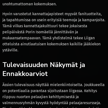
unohtumattoman kokemuksen.
Hyvin varustetut kannattajapisteet myyvät fanituotteita,
ja tapahtumissa on usein erityisiä teemoja ja kampanjoita.
Tämä vilkas kannattajakulttuuri tekee jokaisesta
pelipäivästä Porin Isomäellä jännittävän ja
mukaansatempaavan. Tämä yhdistelmä tekee Liigan
otteluista ainutlaatuisen kokemuksen kaikille jääkiekon
ystäville.
Tulevaisuuden Näkymät ja
Ennakkoarviot
Ässien tulevaisuus näyttää mielenkiintoiselta. Joukkueella
on potentiaalia parantaa sijoitustaan liigassa. Kehitys
riippuu nuorten pelaajien kehittymisestä ja
valmennusryhmän kyvystä hyödyntää pelaajaresursseja.