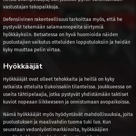
vastustajan tekopaikkoja.
Defensiivinen rakenteellisuus tarkoittaa myös, että he
pystyvät tekemään salamannopeita siirtymiä
hyökkäyksiin. Betsatessa on hyvä huomioida näiden
puolustajien vaikutus otteluiden lopputuloksiin ja heidän
kyky muuttaa pelin virtaa.
Hyökkääjät
Hyökkääjät ovat olleet tehokkaita ja heillä on kyky
ratkaista otteluita tiukoissakin tilanteissa. Joukkueessa on
useita tähtipelaajia, jotka pystyvät yhdistämään taktiset
kuviot nopeaan liikkeeseen ja onnistumaan avopaikoissa.
Nämä hyökkääjät myös hyödyntävät mahdollisuuksia, joita
puolustuksen ja maalivahdin tuoma tuki luo. Kun
seurataan vedonlyöntimarkkinoita, hyökkääjien