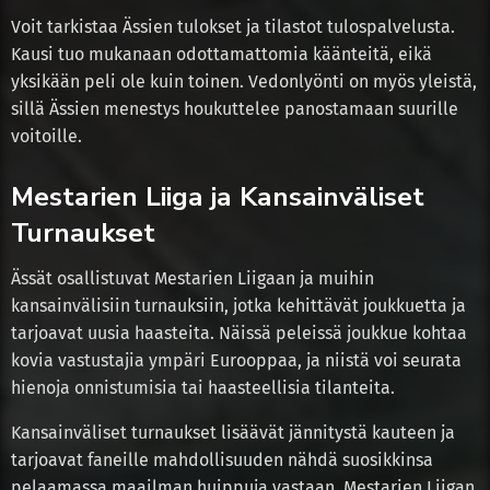
Voit tarkistaa Ässien tulokset ja tilastot tulospalvelusta.
Kausi tuo mukanaan odottamattomia käänteitä, eikä
yksikään peli ole kuin toinen. Vedonlyönti on myös yleistä,
sillä Ässien menestys houkuttelee panostamaan suurille
voitoille.
Mestarien Liiga ja Kansainväliset
Turnaukset
Ässät osallistuvat Mestarien Liigaan ja muihin
kansainvälisiin turnauksiin, jotka kehittävät joukkuetta ja
tarjoavat uusia haasteita. Näissä peleissä joukkue kohtaa
kovia vastustajia ympäri Eurooppaa, ja niistä voi seurata
hienoja onnistumisia tai haasteellisia tilanteita.
Kansainväliset turnaukset lisäävät jännitystä kauteen ja
tarjoavat faneille mahdollisuuden nähdä suosikkinsa
pelaamassa maailman huippuja vastaan. Mestarien Liigan