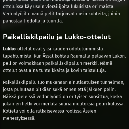
otteluissa käy usein vierailijoita lukuisista eri maista.
Vedonlyöjille nämä pelit tarjoavat uusia kohteita, joihin
panostaa tiedolla ja tuurilla.
Paikalliskilpailu ja Lukko-ottelut
Lukko
-ottelut ovat yksi kauden odotetuimmista
tapahtumista. Kun Ässät kohtaa Raumalla pelaavan Lukon,
peli on voimakkaan paikalliskilpailun merkki. Nämä
ottelut ovat aina tunteikkaita ja kovin taisteltuja.
Paikalliskilpailu tuo mukanaan ainutlaatuisen tunnelman,
josta puhutaan pitkään sekä ennen että jälkeen pelin.
Näissä peleissä vedonlyönti on erityisen suosittua, koska
jokainen hetki voi merkitä suuria muutoksia pelin kulussa.
Kotietu voi olla ratkaisevassa roolissa Ässien
menestyksessä.