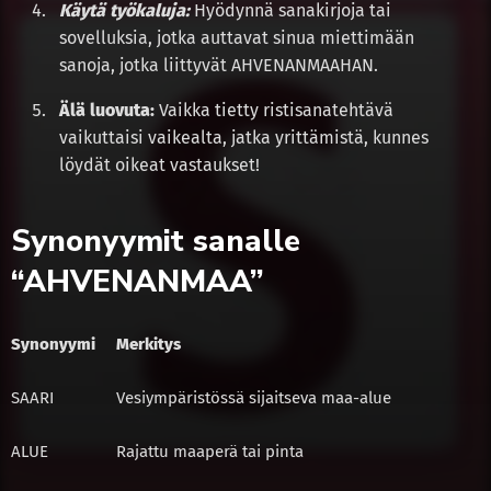
Käytä työkaluja:
Hyödynnä sanakirjoja tai
sovelluksia, jotka auttavat sinua miettimään
sanoja, jotka liittyvät AHVENANMAAHAN.
Älä luovuta:
Vaikka tietty ristisanatehtävä
vaikuttaisi vaikealta, jatka yrittämistä, kunnes
löydät oikeat vastaukset!
Synonyymit sanalle
“AHVENANMAA”
Synonyymi
Merkitys
SAARI
Vesiympäristössä sijaitseva maa-alue
ALUE
Rajattu maaperä tai pinta