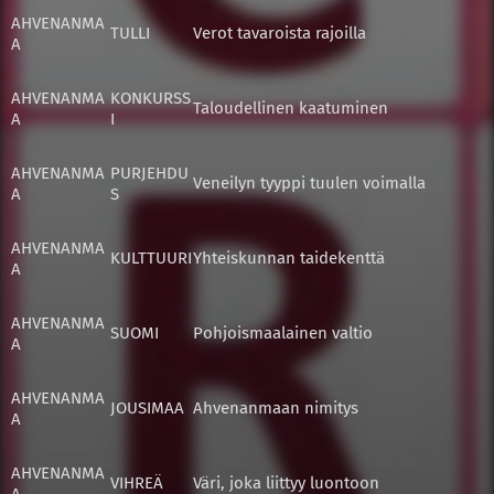
AHVENANMA
TULLI
Verot tavaroista rajoilla
A
AHVENANMA
KONKURSS
Taloudellinen kaatuminen
A
I
AHVENANMA
PURJEHDU
Veneilyn tyyppi tuulen voimalla
A
S
AHVENANMA
KULTTUURI
Yhteiskunnan taidekenttä
A
AHVENANMA
SUOMI
Pohjoismaalainen valtio
A
AHVENANMA
JOUSIMAA
Ahvenanmaan nimitys
A
AHVENANMA
VIHREÄ
Väri, joka liittyy luontoon