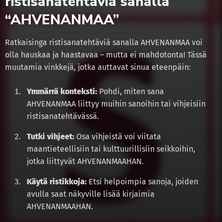
ristisanatehtäviä sanalla
“AHVENANMAA”
Ratkaisinga ristisanatehtäviä sanalla AHVENANMAA voi
olla hauskaa ja haastavaa – mutta ei mahdotonta! Tässä
muutamia vinkkejä, jotka auttavat sinua eteenpäin:
Ymmärrä konteksti:
Pohdi, miten sana
AHVENANMAA liittyy muihin sanoihin tai vihjeisiin
ristisanatehtävässä.
Tutki vihjeet:
Osa vihjeistä voi viitata
maantieteellisiin tai kulttuurillisiin seikkoihin,
jotka liittyvät AHVENANMAAHAN.
Käytä ristikkoja:
Etsi helpoimpia sanoja, joiden
avulla saat näkyville lisää kirjaimia
AHVENANMAAHAN.