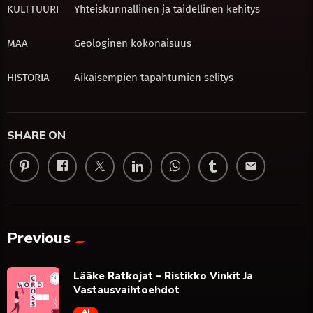
KULTTUURI
Yhteiskunnallinen ja taidellinen kehitys
MAA
Geologinen kokonaisuus
HISTORIA
Aikaisempien tapahtumien selitys
SHARE ON
email
Previous
Lääke Ratkojat – Ristikko Vinkit Ja
Vastausvaihtoehdot
AI