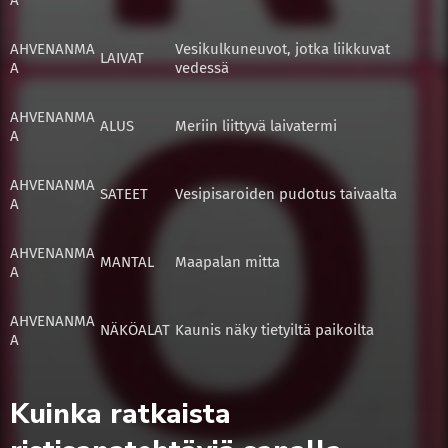
A
AHVENANMA
Vesikulkuneuvot, jotka liikkuvat
LAIVAT
A
vedessä
AHVENANMA
ALUS
Meriin liittyvä laivatermi
A
AHVENANMA
SATEET
Vesipisaroiden pudotus taivaalta
A
AHVENANMA
MANTAL
Maapalan mitta
A
AHVENANMA
NÄKÖALAT
Kaunis näky tietyiltä paikoilta
A
Kuinka ratkaista