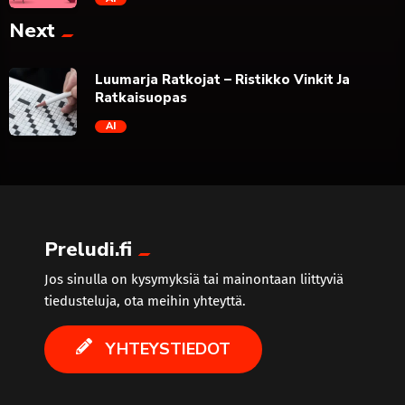
Next
trending_flat
Luumarja Ratkojat – Ristikko Vinkit Ja
Ratkaisuopas
AI
trending_flat
Preludi.fi
Jos sinulla on kysymyksiä tai mainontaan liittyviä
tiedusteluja, ota meihin yhteyttä.
YHTEYSTIEDOT