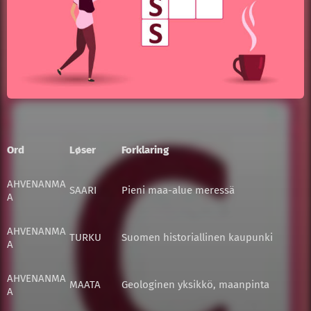
Ord
Løser
Forklaring
AHVENANMA
SAARI
Pieni maa-alue meressä
A
AHVENANMA
TURKU
Suomen historiallinen kaupunki
A
AHVENANMA
MAATA
Geologinen yksikkö, maanpinta
A