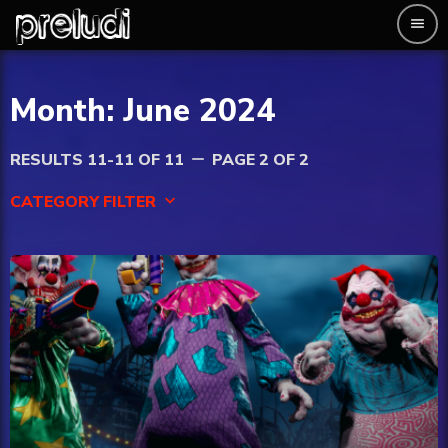
menu
Month: June 2024
RESULTS 11-11 OF 11
PAGE 2 OF 2
remove
CATEGORY FILTER
keyboard_arrow_down
AI
Entertainment
Esport
Finance