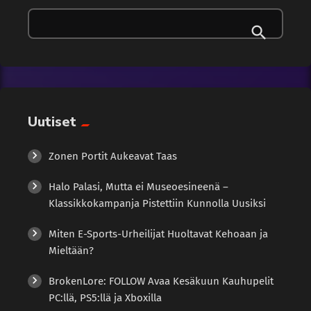
Tekoäly
moninpelipohjainen selviytymiskauhupeli, jossa pelaajat voivat
valita joko klovnien tai ihmisten puolen. Klovneilla on
käytössään monenlaisia erikoiskykyjä ja -aseita, kuten
Uncategorized
tappavia ilmapalloja ja popcorn-aseita. Ihmiset taas yrittävät
paeta ja selviytyä, käyttäen strategiaa ja yhteistyötä
Uutiset
päihittääkseen klovnit. Pelaajakokemukset ja odotukset
Ensimmäiset pelin betaversiot ovat saaneet positiivista
Uutiset
Wellness
palautetta pelaajilta. He ovat kehuneet pelin […]
Zonen Portit Aukeavat Taas
Halo Palasi, Mutta ei Museoesineenä –
Klassikkokampanja Pistettiin Kunnolla Uusiksi
Miten E-Sports-Urheilijat Huoltavat Kehoaan ja
Mieltään?
BrokenLore: FOLLOW Avaa Kesäkuun Kauhupelit
PC:llä, PS5:llä ja Xboxilla